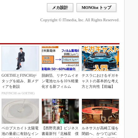
メカ設計
MONOist トップ
Copyright © ITmedia, Inc. All Rights Reserved.
GOETHEとFINCHIが
脱銅箔、リチウムイオ
テスラにおけるギガキ
タッグを組み、新メデ
ン電池セルを10％軽量
ャストの基本的な考え
ィアを創設
化する新フィルム
方と方向性【前編】
PR(FINCHI on GOETHE)
ペロブスカイト太陽電
【西野亮廣】ビジネス
ルネサスが高崎工場を
池の量産に有効なイン
書最新刊『北極星 僕
閉鎖へ、かつてはSiC