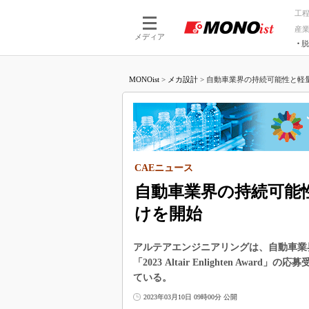
工
産
メディア
脱
つながる技術
AI×技術
MONOist
>
メカ設計
>
自動車業界の持続可能性と軽量
つながる工場
AI×設備
つながるサービ
Physical
CAEニュース
自動車業界の持続可能
けを開始
アルテアエンジニアリングは、自動車業
「2023 Altair Enlighten A
ている。
2023年03月10日 09時00分 公開