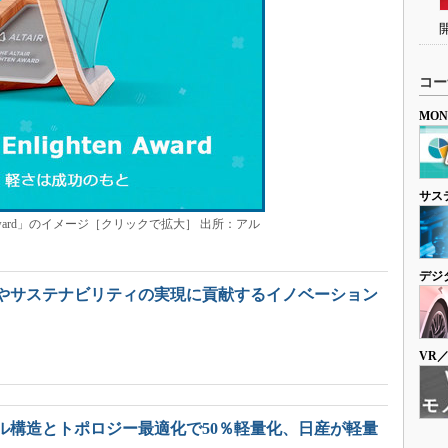
コー
MO
サス
ighten Award」のイメージ［クリックで拡大］ 出所：アル
デジ
やサステナビリティの実現に貢献するイノベーション
VR
ル構造とトポロジー最適化で50％軽量化、日産が軽量