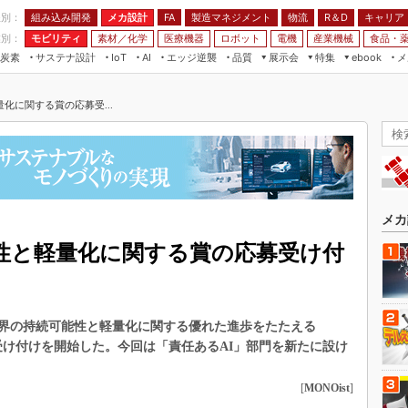
程別：
組み込み開発
メカ設計
製造マネジメント
物流
R＆D
キャリア
FA
業別：
モビリティ
素材／化学
医療機器
ロボット
電機
産業機械
食品・
炭素
サステナ設計
エッジ逆襲
品質
展示会
特集
メ
IoT
AI
ebook
伝承
組み込み開発
CEATEC
読者調査まとめ
編集後記
化に関する賞の応募受...
JIMTOF
保全
メカ設計
つながるクルマ
組込み/エッジ コンピューティング
ス
 AI
製造マネジメント
5G
展＆IoT/5Gソリューション展
VR／AR
FA
IIFES
モビリティ
フィールドサービス
国際ロボット展
素材／化学
FPGA
メカ
ジャパンモビリティショー
組み込み画像技術
性と軽量化に関する賞の応募受け付
TECHNO-FRONTIER
組み込みモデリング
人テク展
Windows Embedded
スマート工場EXPO
界の持続可能性と軽量化に関する優れた進歩をたたえる
車載ソフト開発
EdgeTech+
ward」の応募受け付けを開始した。今回は「責任あるAI」部門を新たに設け
ISO26262
日本ものづくりワールド
無償設計ツール
[
MONOist
]
AUTOMOTIVE WORLD