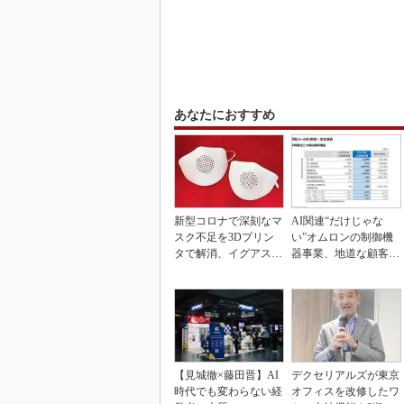
あなたにおすすめ
新型コロナで深刻なマ
AI関連“だけじゃな
スク不足を3Dプリン
い”オムロンの制御機
タで解消、イグアスが
器事業、地道な顧客基
3Dマスクを開発
盤強化が結実
【見城徹×藤田晋】AI
デクセリアルズが東京
時代でも変わらない経
オフィスを改修したワ