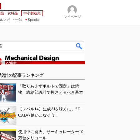
薬品・衣料品
中小製造業
マイページ
ルマガ
告知
Special
設計の記事ランキング
「取りあえずボルトで固定」は禁
物 締結部設計で押さえるべき基本
【レベル14】生成AIを味方に、3D
CADを使いこなそう！
使用中に発火、サーキュレーター10
万台をリコール