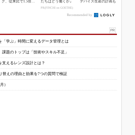
ク、従来比で1.5倍の
たちはどう働くか』
デバイス生産の計画も
性能向上
PR(FINCHI on GOETHE)
Recommended by
PR
を「学ぶ」時間に変えるデータ管理とは
用 課題のトップは「技術やスキル不足」
を支えるレンズ設計とは？
り替えの理由と効果を7つの質問で検証
6月）