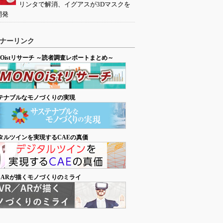
リンタで解消、イグアスが3Dマスクを
開発
ナーリンク
NOistリサーチ ～読者調査レポートまとめ～
テナブルなモノづくりの実現
タルツインを実現するCAEの真価
／ARが描くモノづくりのミライ