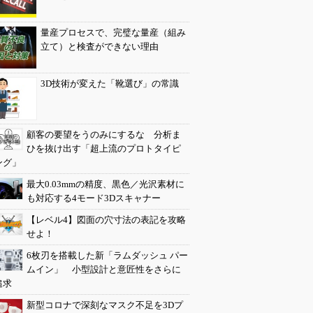
量産プロセスで、完璧な量産（組み
立て）と検査ができない理由
3D技術が変えた「靴選び」の常識
顧客の要望をうのみにするな 分析ま
ひを抜け出す「超上流のプロトタイピ
ング」
最大0.03mmの精度、黒色／光沢素材に
も対応する4モード3Dスキャナー
【レベル4】図面の穴寸法の表記を攻略
せよ！
6枚刃を搭載した新「ラムダッシュ パー
ムイン」 小型設計と意匠性をさらに
追求
新型コロナで深刻なマスク不足を3Dプ