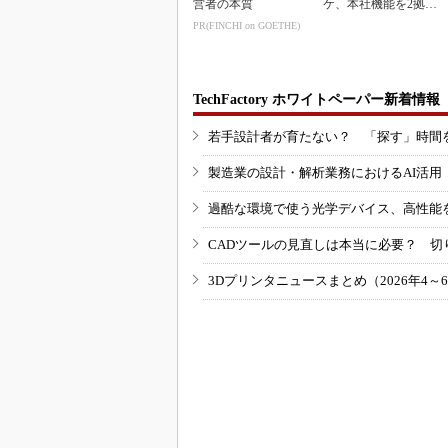
営者の本質
ケ、本社機能を2拠点
に
PR(FINCHI on GOETHE)
TechFactory ホワイトペーパー新着情報
若手設計者が育たない？ 「探す」時間
製造業の設計・解析業務におけるAI活
過酷な環境で使う光学デバイス、高性能
CADツールの見直しは本当に必要？ 切
3Dプリンタニュースまとめ（2026年4～