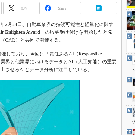
3Dプリンタ
産業オープンネット展
見る
Share
デジタルツインとCAE
S＆OP
3年2月24日、自動車業界の持続可能性と軽量化に関す
インダストリー4.0
air Enlighten Award
」の応募受け付けを開始したと発
イノベーション
（CAR）と共同で開催する。
製造業ビッグデータ
は毎年開催しており、今回は「責任あるAI（Responsible
メイドインジャパン
車業界と他業界におけるデータとAI（人工知能）の重要
植物工場
上させるAIとデータ分析に注目している。
知財マネジメント
海外生産
グローバル設計・開発
制御セキュリティ
新型コロナへの対応