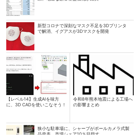
新型コロナで深刻なマスク不足を3Dプリンタ
で解消、イグアスが3Dマスクを開発
【レベル14】生成AIを味方
令和8年熊本地震による工場へ
に、3D CADを使いこなそう！
の影響まとめ
狭小な駐車場に、シャープがポールカメラ式製
品発表 市場シェア10％目指す