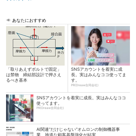
あなたにおすすめ
「取りあえずボルトで固定」
SNSアカウントを着実に成
は禁物 締結部設計で押さえ
長。実はみんなココ使ってま
るべき基本
す。
PR(Dreaw合同会社)
SNSアカウントを着実に成長。実はみんなココ
使ってます。
PR(Dreaw合同会社)
AI関連“だけじゃない”オムロンの制御機器事
業、地道な顧客基盤強化が結実