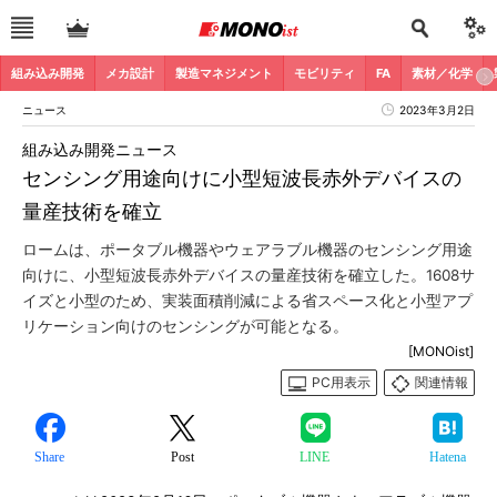
組み込み開発
メカ設計
製造マネジメント
モビリティ
FA
素材／化学
ニュース
2023年3月2日
組み込み開発ニュース
センシング用途向けに小型短波長赤外デバイスの
量産技術を確立
ロームは、ポータブル機器やウェアラブル機器のセンシング用途
向けに、小型短波長赤外デバイスの量産技術を確立した。1608サ
イズと小型のため、実装面積削減による省スペース化と小型アプ
リケーション向けのセンシングが可能となる。
[MONOist]
PC用表示
関連情報
Share
Post
LINE
Hatena