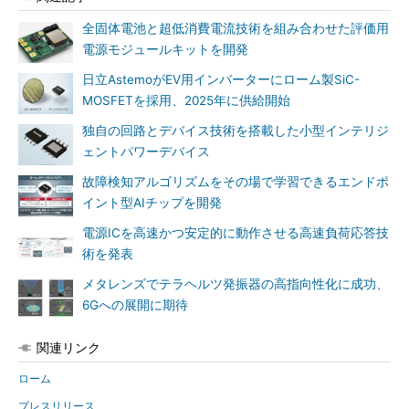
全固体電池と超低消費電流技術を組み合わせた評価用
電源モジュールキットを開発
日立AstemoがEV用インバーターにローム製SiC-
MOSFETを採用、2025年に供給開始
独自の回路とデバイス技術を搭載した小型インテリジ
ェントパワーデバイス
故障検知アルゴリズムをその場で学習できるエンドポ
イント型AIチップを開発
電源ICを高速かつ安定的に動作させる高速負荷応答技
術を発表
メタレンズでテラヘルツ発振器の高指向性化に成功、
6Gへの展開に期待
関連リンク
ローム
プレスリリース