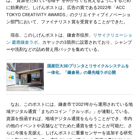
は、“資源をためている様子”を外からでも見えるようにするため
に効果的だ。しげんポストは、広告の賞である2022年「ACC
TOKYO CREATIVITY AWARDS」のクリエイティブイノベーショ
ン部門において、ファイナリスト賞を受賞することができた。
現在、このしげんポストは、鎌倉市役所、
リサイクリエーショ
ン 慶應鎌倉ラボ
、カヤックの3箇所に設置されており、シャンプ
ーや洗剤などの詰め替え用パックを集めている。
国産巨大3Dプリンタとリサイクルシステムを
一体化、「鎌倉発」の最先端ラボ公開
なお、このポストには、鎌倉市で2021年から運用されている地
域デジタル通貨「まちのコイン『クルッポ』」が連動している。
資源を投函すれば、地域デジタル通貨をもらうことができ、市内
の他のイベントや店舗などでためた通貨を使うことが可能だ。さ
らに今後を見据え、しげんポストに重量センサーを追加する研究