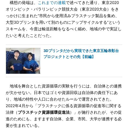
構想の発端は、
これまでの連載
で述べてきた通り、東京2020
オリンピック・パラリンピック競技大会（東京2020大会）をき
っかけに生まれた“市民から使用済みプラスチック製品を集め、
大型3Dプリンタを用いて別のものにアップサイクルする”という
スキームを、今度は輸送距離をなるべく縮め、地域の中で実証し
たいと考えたことだった。
3Dプリンタだから実現できた東京五輪表彰台
プロジェクトとその先【前編】
地域を舞台とした資源循環の実験を行うには、自治体との連携
が欠かせない。日本ではゴミや資源回収は自治体の責任下にあ
り、地域の特性や人口に合わせたルールで運営されてきた。
2022年4月から「プラスチックに係る資源循環の促進等に関する
法律（
プラスチック資源循環促進法
）」が施行されたが、その促
進のためにも、ますます自治体、企業、市民、大学が連携する必
要が生まれている。