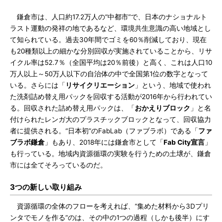
鎌倉市は、人口約17.2万人の“中都市”で、日本のナショナルト
ラスト運動の発祥の地であるなど、環境共生意識の高い地域とし
て知られている。過去30年間でゴミを60％削減しており、現在
も20種類以上の細かな分別回収が実施されていることから、リサ
イクル率は52.7％（全国平均は20％前後）と高く、これは人口10
万人以上～50万人以下の自治体の中で全国第1位の数字となって
いる。さらには「
リサイクリエーション
」という、地域で使われ
た洗剤詰め替え用パックを回収する活動が2016年から行われてい
る。回収された詰め替え用パックは、「
おかえりブロック
」と名
付けられたレンガ大のプラスチックブロックとなって、回収協力
者に提供される。“日本初”のFabLab（ファブラボ）である「
ファ
ブラボ鎌倉
」もあり、2018年には鎌倉市として「
Fab City宣言
」
も行っている。地域内資源循環の実験を行うための土壌が、鎌倉
市には全てそろっているのだ。
3つの新しい取り組み
資源循環の全体のフローを考えれば、“集めた材料から3Dプリ
ンタでモノを作る”のは、その中の1つの過程（しかも後半）にす