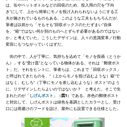
は、缶やペットボトルなどの回収のため、投入用の穴を“下向
き”にして、上から簡単にモノを投げ入れられないようにする工
夫が施されているものもある。このような工夫ももちろんだが、
筆者は以前から「そもそも“回収ボックスのたたずまい”自体
を、“箱”ではない何か別のものへとずらす必要があるのではない
か」と考えていた。こうしたデザインは、人々の意識変革／行動
変容にもつながっていくはずだ。
街の中で、人が丁寧に、気持ちを込めて「モノを投函（とうか
ん）」する“受け皿”となっている物体がある。それは「郵便ポス
ト」だ。それをヒントに、筆者らは、これまで「回収ボックス」
と呼ばれてきたものを、“（上からモノを投げ込むような）箱”で
はなく、むしろ“（丁寧にモノを差し込むような）ポスト”のよう
に、リデザインしたらよいのではないか？ と考えた。そこで生
まれたのが「
しげんポスト
」（
図1
）である。赤色の郵便ポスト
と対比して、しげんポストは緑色を基調としたカラーとし、受け
口には雨避けのフードを設け、屋外にも設置できる仕様とした。