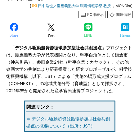
[
田中浩也／慶應義塾大学 環境情報学部 教授
，MONOist]
PC用表示
関連情報
Share
Post
LINE
Hatena
「
デジタル駆動超資源循環参加型社会共創拠点
」プロジェクト
は、慶應義塾大学が代表機関となり、幹事自治体として鎌倉市
（神奈川県）、参画企業24社（幹事企業：カヤック）、その他
参画大学の共創により応募提案した研究プロポーザルが、科学技
術振興機構（以下、JST）による「共創の場形成支援プログラム
（COI-NEXT）」の地域共創分野（育成型）として採択され、
2021年末から開始された産学官民連携プロジェクトだ。
関連リンク：
⇒ デジタル駆動超資源循環参加型社会共創
拠点の概要について（出所：JST）