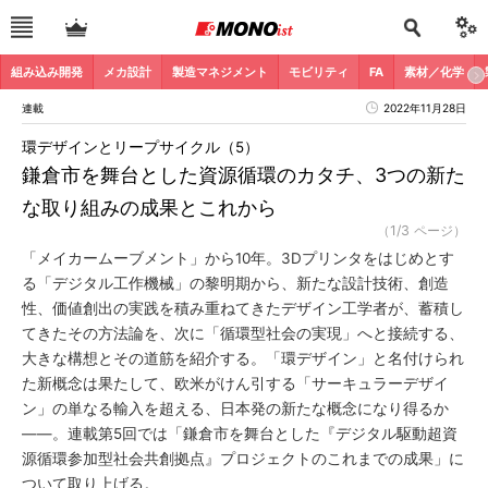
組み込み開発
メカ設計
製造マネジメント
モビリティ
FA
素材／化学
連載
2022年11月28日
環デザインとリープサイクル（5）
鎌倉市を舞台とした資源循環のカタチ、3つの新た
な取り組みの成果とこれから
（1/3 ページ）
「メイカームーブメント」から10年。3Dプリンタをはじめとす
る「デジタル工作機械」の黎明期から、新たな設計技術、創造
性、価値創出の実践を積み重ねてきたデザイン工学者が、蓄積し
てきたその方法論を、次に「循環型社会の実現」へと接続する、
大きな構想とその道筋を紹介する。「環デザイン」と名付けられ
た新概念は果たして、欧米がけん引する「サーキュラーデザイ
ン」の単なる輸入を超える、日本発の新たな概念になり得るか
――。連載第5回では「鎌倉市を舞台とした『デジタル駆動超資
源循環参加型社会共創拠点』プロジェクトのこれまでの成果」に
ついて取り上げる。