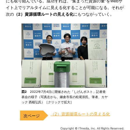
にも取り組んでいる。成功すれば、“集まった資源の量”をWebサ
イト上でリアルタイムに見える化することが可能になる。それが
次の
（2）資源循環ルートの見える化
にもつながっていく。
図2
2022年7月4日に開催された「しげんポスト」記者発
表会の様子（写真左から、鎌倉市長の松尾崇氏、筆者、カヤ
ック 西植弘氏）［クリックで拡大］
（2）資源循環ルートの見える化
Copyright © ITmedia, Inc. All Rights Reserved.