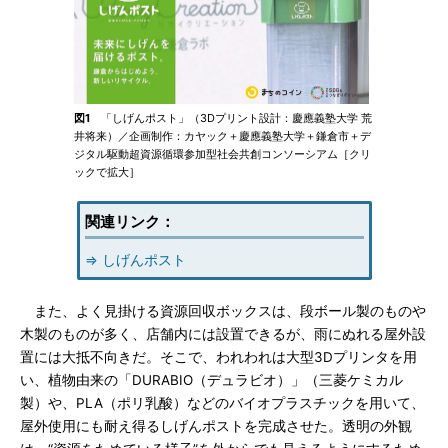
図1
「しげんポスト」（3Dプリント設計：慶應義塾大学 荒
井将来）／企画制作：カヤック＋慶應義塾大学＋鎌倉市＋デ
ジタル駆動超資源循環参加型社会共創コンソーシアム［クリ
ックで拡大］
関連リンク：
⇒ しげんポスト
また、よく見掛ける資源回収ボックスは、段ボール製のものや
木製のものが多く、店舗内には設置できるが、雨にぬれる屋外設
置には大抵不向きだ。そこで、われわれは大型3Dプリンタを用
い、植物由来の「DURABIO（デュラビオ）」（三菱ケミカル
製）や、PLA（ポリ乳酸）などのバイオプラスチックを用いて、
屋外使用にも耐え得るしげんポストを完成させた。透明の外観