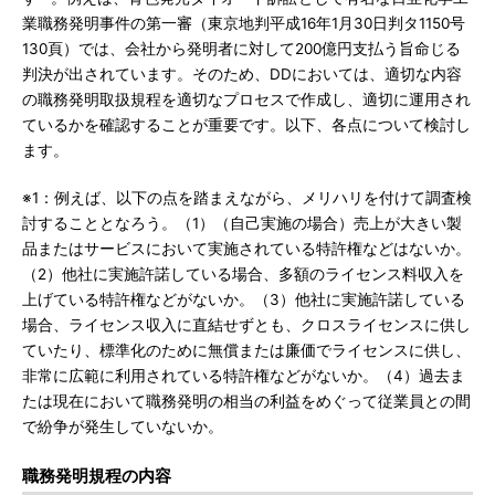
業職務発明事件の第一審（東京地判平成16年1月30日判タ1150号
130頁）では、会社から発明者に対して200億円支払う旨命じる
判決が出されています。そのため、DDにおいては、適切な内容
の職務発明取扱規程を適切なプロセスで作成し、適切に運用され
ているかを確認することが重要です。以下、各点について検討し
ます。
※1：例えば、以下の点を踏まえながら、メリハリを付けて調査検
討することとなろう。（1）（自己実施の場合）売上が大きい製
品またはサービスにおいて実施されている特許権などはないか。
（2）他社に実施許諾している場合、多額のライセンス料収入を
上げている特許権などがないか。（3）他社に実施許諾している
場合、ライセンス収入に直結せずとも、クロスライセンスに供し
ていたり、標準化のために無償または廉価でライセンスに供し、
非常に広範に利用されている特許権などがないか。（4）過去ま
たは現在において職務発明の相当の利益をめぐって従業員との間
で紛争が発生していないか。
職務発明規程の内容