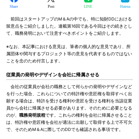
Share
Post
LINE
Hatena
前回はスタートアップのM＆Aの中でも、特に知財DDにおける
留意点をご紹介しました。連載第16回である今回はその続きとし
て、職務発明において注意すべきポイントをご紹介します。
※なお、本記事における意見は、筆者の個人的な意見であり、所
属団体や関与するプロジェクト等の意見を代表するものではない
ことを念のため付言します。
従業員の発明やデザインを会社に帰属させる
会社の従業員が会社の職務として何らかの発明やデザインなど
を行った場合、これらについての特許権や意匠権を取得すべく出
願する場合は、特許を受ける権利や意匠を受ける権利を当該従業
員から会社に帰属させる必要があります。そのために必要となる
のが、
職務発明規程
です。これらの権利を会社に帰属させること
は、特許権や意匠権を会社が適法に出願して取得する上で不可欠
で、そのためM＆Aに際してのDDでも確認される事項です。