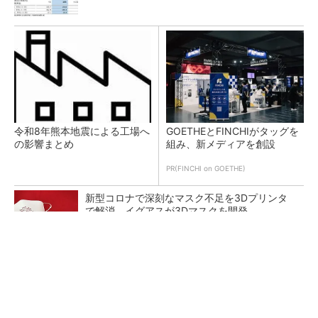
令和8年熊本地震による工場へ
GOETHEとFINCHIがタッグを
の影響まとめ
組み、新メディアを創設
PR(FINCHI on GOETHE)
新型コロナで深刻なマスク不足を3Dプリンタ
で解消、イグアスが3Dマスクを開発
【レベル14】生成AIを味方に、3D CADを使い
こなそう！