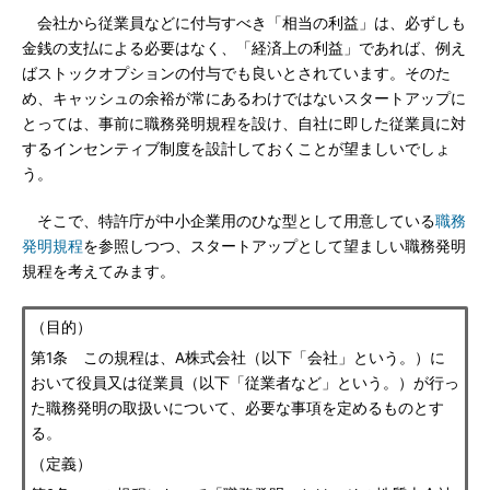
会社から従業員などに付与すべき「相当の利益」は、必ずしも
金銭の支払による必要はなく、「経済上の利益」であれば、例え
ばストックオプションの付与でも良いとされています。そのた
め、キャッシュの余裕が常にあるわけではないスタートアップに
とっては、事前に職務発明規程を設け、自社に即した従業員に対
するインセンティブ制度を設計しておくことが望ましいでしょ
う。
そこで、特許庁が中小企業用のひな型として用意している
職務
発明規程
を参照しつつ、スタートアップとして望ましい職務発明
規程を考えてみます。
（目的）
第1条 この規程は、A株式会社（以下「会社」という。）に
おいて役員又は従業員（以下「従業者など」という。）が行っ
た職務発明の取扱いについて、必要な事項を定めるものとす
る。
（定義）