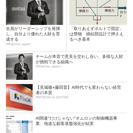
全員がリーダーシップを発揮
「取りあえずボルトで固定」
し、自分より優れた人財を育
は禁物 締結部設計で押さえ
成する
るべき基本
PR(dentsu Japan)
チームが本音で意見を交わし合い、多様な人財
が挑戦できる組織へ
PR(dentsu Japan)
【見城徹×藤田晋】AI時代でも変わらない経営
者の本質
PR(FINCHI on GOETHE)
AI関連“だけじゃない”オムロンの制御機器事
業、地道な顧客基盤強化が結実