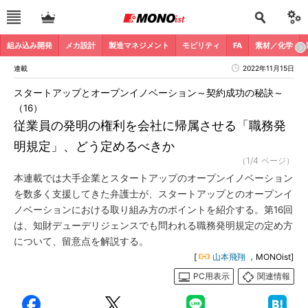
組み込み開発
メカ設計
製造マネジメント
モビリティ
FA
素材／化学
連載
2022年11月15日
スタートアップとオープンイノベーション～契約成功の秘訣～
（16）
従業員の発明の権利を会社に帰属させる「職務発
明規定」、どう定めるべきか
（1/4 ページ）
本連載では大手企業とスタートアップのオープンイノベーション
を数多く支援してきた弁護士が、スタートアップとのオープンイ
ノベーションにおける取り組み方のポイントを紹介する。第16回
は、知財デューデリジェンスでも問われる職務発明規定の定め方
について、留意点を解説する。
[
山本飛翔
，MONOist]
PC用表示
関連情報