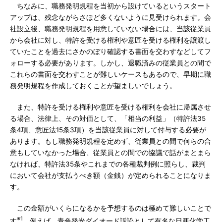
ちなみに、職務発明規程を当初から設けているというスタート
アップは、残念ながらさほど多くないように見受けられます。会
社設立後、職務発明規程を用意していない場合には、当該従業員
から会社に対し、特許を受ける権利や意匠を受ける権利を譲渡し
ていたことを過去にさかのぼり確認する書面を交わすなどしてフ
ォローする必要があります。しかし、退職済みの従業員との間で
これらの書面を交わすことが難しいケースもあるので、早期に職
務発明規程を作成しておくことが望ましいでしょう。
また、特許を受ける権利や意匠を受ける権利を会社に帰属させ
る場合、法律上、その対価として、「相当の利益」（特許法35
条4項、意匠法15条3項）を当該従業員に対して付与する必要が
あります。もし職務発明規程を定めず、従業員との間で何らの合
意もしていなかった場合、従業員との間での協議で話がまとまら
なければ、特許法35条やこれまでの各種裁判例に照らし、裁判
において会社が支払うべき額（金銭）が定められることになりま
す。
この金額がいくらになるかを予想するのは極めて難しいことで
※1
す
。例えば、青色発光ダイオード訴訟として有名な日亜化学工