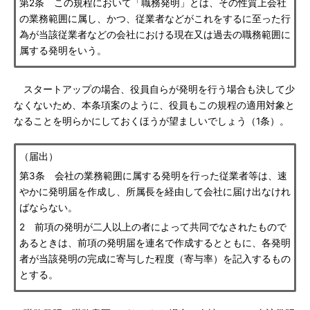
第2条 この規程において「職務発明」とは、その性質上会社
の業務範囲に属し、かつ、従業者などがこれをするに至った行
為が当該従業者などの会社における現在又は過去の職務範囲に
属する発明をいう。
スタートアップの場合、役員自らが発明を行う場合も決して少
なくないため、本条項案のように、役員もこの規程の適用対象と
なることを明らかにしておくほうが望ましいでしょう（1条）。
（届出）
第3条 会社の業務範囲に属する発明を行った従業者等は、速
やかに発明届を作成し、所属長を経由して会社に届け出なけれ
ばならない。
2 前項の発明が二人以上の者によって共同でなされたもので
あるときは、前項の発明届を連名で作成するとともに、各発明
者が当該発明の完成に寄与した程度（寄与率）を記入するもの
とする。