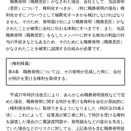
職務発明（職務意匠）がなされた場合、会社として、当該発明
（意匠）について、権利化すべきか、（特に職務発明の場合）権
利化せずにノウハウとして秘匿化すべきかを検討しなければなり
ません。そのため、発明届け出により職務発明（職務意匠）がな
されたことが確実に会社に伝わる体制にすべきです。また、当該
職務発明（職務意匠）をなしたメンバーに対する相当の利益の付
与の手続きなどもあるため、そのためにも職務発明（職務意匠）
がなされたことを確実に認識する仕組みが必要です。
（権利帰属）
第4条 職務発明については、その発明が完成した時に、会社
が特許を受ける権利を取得する。
平成27年特許法改正により、あらかじめ職務発明規程などで定
めた場合、職務発明に関する特許を受ける権利を会社が原始的に
（権利発生時から）取得できるようになりました（特許法35条3
項）。これによって、従業員が第三者に対して特許を受ける権利
を譲渡した場合の二重譲渡問題や、発明届出などの提出を失念し
ていた場合などのリスクに対しても、上記条項を含む職務発明規