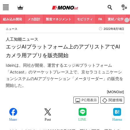
組み込み開発
メカ設計
製造マネジメント
モビリティ
FA
素材／化学
ニュース
2022年8月18日
人工知能ニュース
エッジAIプラットフォーム上のアプリストアでAI
カメラ用アプリを販売開始
Ideinは、同社が開発、運営するエッジAIプラットフォーム
「Actcast」のマーケットプレース上で、京セラコミュニケーシ
ョンシステムのAIアプリケーション「メータリーダー」の販売を
開始した。
[MONOist]
PC用表示
関連情報
Share
Post
LINE
Hatena