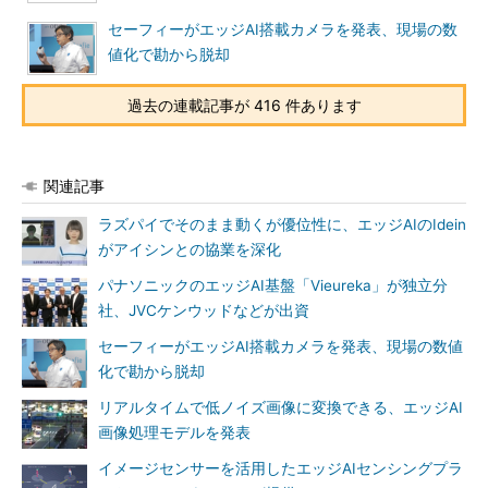
セーフィーがエッジAI搭載カメラを発表、現場の数
値化で勘から脱却
過去の連載記事が 416 件あります
関連記事
ラズパイでそのまま動くが優位性に、エッジAIのIdein
がアイシンとの協業を深化
パナソニックのエッジAI基盤「Vieureka」が独立分
社、JVCケンウッドなどが出資
セーフィーがエッジAI搭載カメラを発表、現場の数値
化で勘から脱却
リアルタイムで低ノイズ画像に変換できる、エッジAI
画像処理モデルを発表
イメージセンサーを活用したエッジAIセンシングプラ