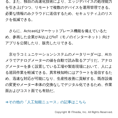
る。また、独自の高速化技術により、エッジデバイスの処理能力
を引き上げつつ、リモートで複数のデバイスを運用管理できる。
必要な情報のみクラウドに送信するため、セキュリティ上のリス
クを低減できる。
さらに、Actcastはマーケットプレース機能を備えているた
め、参画した企業がAIおよびIoT（モノのインターネット）向け
アプリを公開したり、販売したりできる。
京セラコミュニケーションシステムのメータリーダーは、AIカ
メラでアナログメーターの値を自動で読み取るアプリだ。アナロ
グメーターを多く設置している工場や製造現場において、人によ
る巡回作業を軽減できる。異常検知時にはアラートを送信するた
め、迅速な対応が可能になり、生産性改善に貢献する。既存設備
の変更やメーター本体の交換なしでデジタル化できるため、作業
面およびコスト面でも有効だ。
⇒その他の「人工知能ニュース」の記事はこちら
Copyright © ITmedia, Inc. All Rights Reserved.