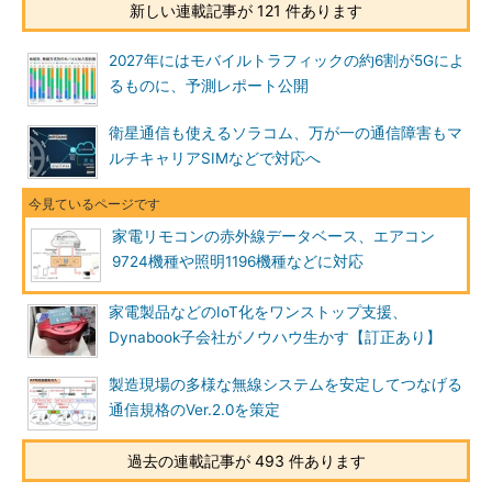
新しい連載記事が 121 件あります
2027年にはモバイルトラフィックの約6割が5Gによ
るものに、予測レポート公開
衛星通信も使えるソラコム、万が一の通信障害もマ
ルチキャリアSIMなどで対応へ
家電リモコンの赤外線データベース、エアコン
9724機種や照明1196機種などに対応
家電製品などのIoT化をワンストップ支援、
Dynabook子会社がノウハウ生かす【訂正あり】
製造現場の多様な無線システムを安定してつなげる
通信規格のVer.2.0を策定
過去の連載記事が 493 件あります