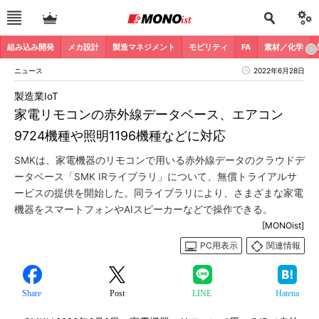
組み込み開発
メカ設計
製造マネジメント
モビリティ
FA
素材／化学
ニュース
2022年6月28日
製造業IoT
家電リモコンの赤外線データベース、エアコン
9724機種や照明1196機種などに対応
SMKは、家電機器のリモコンで用いる赤外線データのクラウドデ
ータベース「SMK IRライブラリ」について、無償トライアルサ
ービスの提供を開始した。同ライブラリにより、さまざまな家電
機器をスマートフォンやAIスピーカーなどで操作できる。
[MONOist]
PC用表示
関連情報
Share
Post
LINE
Hatena