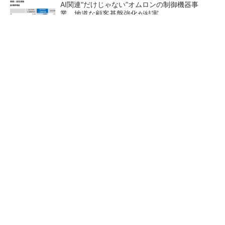
AI関連“だけじゃない”オムロンの制御機器事
業、地道な顧客基盤強化が結実
【レベル14】生成AIを味方に、3D CADを使い
こなそう！
「取りあえずボルトで固定」は禁物 締結部設
計で押さえるべき基本