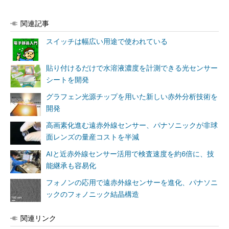
関連記事
スイッチは幅広い用途で使われている
貼り付けるだけで水溶液濃度を計測できる光センサー
シートを開発
グラフェン光源チップを用いた新しい赤外分析技術を
開発
高画素化進む遠赤外線センサー、パナソニックが非球
面レンズの量産コストを半減
AIと近赤外線センサー活用で検査速度を約6倍に、技
能継承も容易化
フォノンの応用で遠赤外線センサーを進化、パナソニ
ックのフォノニック結晶構造
関連リンク