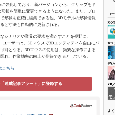
心に強化しており、新バージョンから、グリップをド
の形状を簡単に変更できるようになった。また、プロ
コー
で形状を正確に編集できる他、3Dモデルの形状情報
MO
れると寸法も自動的に更新される。
なシナリオや業界の要求を満たすことを視野に、
ポート。ユーザーは、3Dマウスで3Dエンティティを自由にパ
サス
可能となる。3Dマウスの使用は、頻繁な操作による
が図れ、作業効率の向上が期待できるとしている。
デジ
はこちら
を「連載記事アラート」に登録する
VR
よく