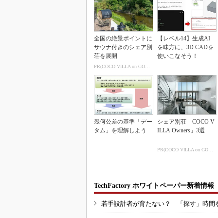
全国の絶景ポイントに
【レベル14】生成AI
サウナ付きのシェア別
を味方に、3D CADを
荘を展開
使いこなそう！
PR(COCO VILLA on GOETHE)
幾何公差の基準「デー
シェア別荘「COCO V
タム」を理解しよう
ILLA Owners」3選
PR(COCO VILLA on GOETHE)
TechFactory ホワイトペーパー新着情報
若手設計者が育たない？ 「探す」時間