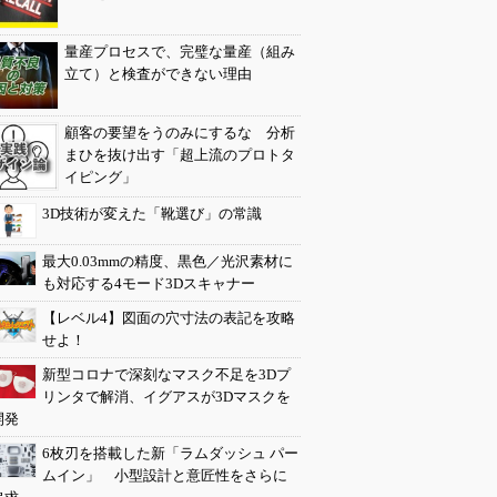
量産プロセスで、完璧な量産（組み
立て）と検査ができない理由
顧客の要望をうのみにするな 分析
まひを抜け出す「超上流のプロトタ
イピング」
3D技術が変えた「靴選び」の常識
最大0.03mmの精度、黒色／光沢素材に
も対応する4モード3Dスキャナー
【レベル4】図面の穴寸法の表記を攻略
せよ！
新型コロナで深刻なマスク不足を3Dプ
リンタで解消、イグアスが3Dマスクを
開発
6枚刃を搭載した新「ラムダッシュ パー
ムイン」 小型設計と意匠性をさらに