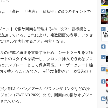
表した。
3Dプリンタ
産業オープンネット展
デジタルツインとCAE
3では、「高速」「快適」「多様性」の3つのポイントで
S＆OP
インダストリー4.0
ジェクトで複数図面を管理するのに役立つ新機能とし
イノベーション
を追加している。これにより、複数図面の表示、アクセ
製造業ビッグデータ
のパネルで実行することが可能となる。
メイドインジャパン
ルの作成／編集を支援するため、シートツールを大幅
植物工場
シートのスタイルを統一し、ブロック挿入で必要なブロ
知財マネジメント
トはテンプレートとして保存可能。ユーザーはシート編
海外生産
へ切り替えることができ、時間の浪費やデータ損失のリ
グローバル設計・開発
制御セキュリティ
択／削除／パン／ズーム／3Dレンダリングなどの操
新型コロナへの対応
ョン（ZWCAD 2022）比で、図面内の複数オブジェ
化されている。