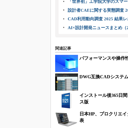
「世界初」工学院大学のスマー
設計者CAEに関する実態調査 2
CAD利用動向調査 2025 結果
AI×設計開発ニュースまとめ（2
関連記事
パフォーマンスや操作性
DWG互換CADシステ
インストール後365日
ス版
日本HP、プロクリエ
表