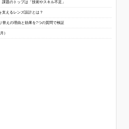
用 課題のトップは「技術やスキル不足」
を支えるレンズ設計とは？
り替えの理由と効果を7つの質問で検証
6月）