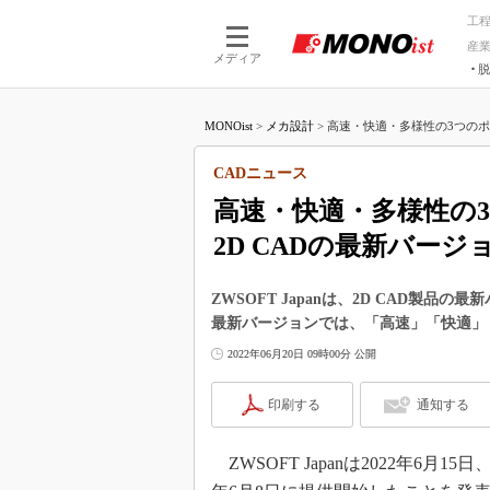
工
産
メディア
脱
つながる技術
AI×技術
MONOist
>
メカ設計
>
高速・快適・多様性の3つのポイ
つながる工場
AI×設備
つながるサービ
Physical
CADニュース
高速・快適・多様性の
2D CADの最新バージ
ZWSOFT Japanは、2D CAD製品の
最新バージョンでは、「高速」「快適」
2022年06月20日 09時00分 公開
印刷する
通知する
ZWSOFT Japanは2022年6月1