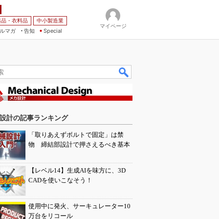
薬品・衣料品
中小製造業
マイページ
ルマガ
告知
Special
設計の記事ランキング
「取りあえずボルトで固定」は禁
物 締結部設計で押さえるべき基本
【レベル14】生成AIを味方に、3D
CADを使いこなそう！
使用中に発火、サーキュレーター10
万台をリコール