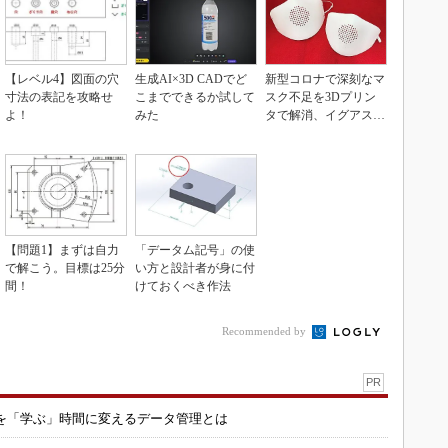
【レベル4】図面の穴
生成AI×3D CADでど
新型コロナで深刻なマ
寸法の表記を攻略せ
こまでできるか試して
スク不足を3Dプリン
よ！
みた
タで解消、イグアスが
3Dマスクを開発
【問題1】まずは自力
「データム記号」の使
で解こう。目標は25分
い方と設計者が身に付
間！
けておくべき作法
Recommended by
PR
を「学ぶ」時間に変えるデータ管理とは