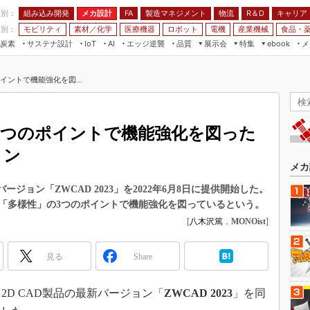
程別：
組み込み開発
メカ設計
製造マネジメント
物流
R＆D
キャリア
FA
業別：
モビリティ
素材／化学
医療機器
ロボット
電機
産業機械
食品・
炭素
サステナ設計
エッジ逆襲
品質
展示会
特集
メ
IoT
AI
ebook
伝承
組み込み開発
CEATEC
読者調査まとめ
編集後記
ントで機能強化を図...
JIMTOF
保全
メカ設計
つながるクルマ
組込み/エッジ コンピューティング
ス
 AI
製造マネジメント
5G
展＆IoT/5Gソリューション展
VR／AR
FA
3つのポイントで機能強化を図った
IIFES
モビリティ
フィールドサービス
ョン
国際ロボット展
素材／化学
FPGA
メカ
ジャパンモビリティショー
組み込み画像技術
最新バージョン「ZWCAD 2023」を2022年6月8日に提供開始した。
TECHNO-FRONTIER
「多様性」の3つのポイントで機能強化を図っているという。
組み込みモデリング
人テク展
[
八木沢篤
，
MONOist
]
Windows Embedded
スマート工場EXPO
車載ソフト開発
見る
Share
EdgeTech+
ISO26262
日本ものづくりワールド
5日、2D CAD製品の最新バージョン「
ZWCAD 2023
」を同
無償設計ツール
AUTOMOTIVE WORLD