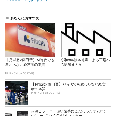
あなたにおすすめ
【見城徹×藤田晋】AI時代でも
令和8年熊本地震による工場へ
変わらない経営者の本質
の影響まとめ
PR(FINCHI on GOETHE)
【見城徹×藤田晋】AI時代でも変わらない経営
者の本質
PR(FINCHI on GOETHE)
異例ヒット？ 使い勝手にこだわったオムロン
の“オープンな”IO-Linkマスター