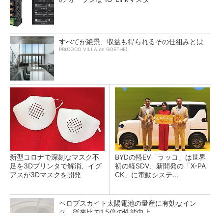
すべてが絶景、収益も得られるその仕組みとは
PR(COCO VILLA on GOETHE)
新型コロナで深刻なマスク不
BYDの軽EV「ラッコ」は世界
足を3Dプリンタで解消、イグ
初の軽SDV、新開発の「X-PA
アスが3Dマスクを開発
CK」に電動システ...
ペロブスカイト太陽電池の量産に有効なイン
ク、従来比で1.5倍の性能向上