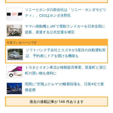
ソニーとホンダの新会社は「ソニー・ホンダモビリ
ティ」、CEOはホンダ水野氏
ヤマハ発動機とJAFで電動ランドカーを日本全国に
提案、衰退する公共交通を補完
ソフトバンク子会社とスズキが3度目の自動運転実
証、予約者にドアを開ける機能も
トヨタとイオン東北が移動販売事業、双葉町と浪江
町の買い物を便利に
関西に“空飛ぶクルマ”の離着陸場を、日英4社で業
務提携
過去の連載記事が 146 件あります