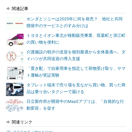
関連記事
ホンダとソニーは2025年に何を発売？ 他社と共同
開発中のサービスとのすみ分けは
トヨタとイオン東北が移動販売事業、双葉町と浪江町
の買い物を便利に
介護施設の朝夕の送迎を個別最適から全体最適へ、ダ
イハツが共同送迎の導入支援
「置き配」で自家用車を指定して荷物受け取り、ヤマ
ト運輸が実証実験
タブレット端末で売り場を見ながら買い物、買った商
品は乗り合いタクシーで届ける
日立製作所が開発中のMaaSアプリは、「自発的な行
動変容」を促す
関連リンク
プレスリリース（ボードリー）