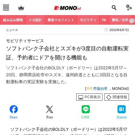
組み込み開発
メカ設計
製造マネジメント
モビリティ
FA
素材／化学
ニュース
2022年6月1日
モビリティサービス
ソフトバンク子会社とスズキが3度目の自動運転実
証、予約者にドアを開ける機能も
ソフトバンク子会社のBOLDLY（ボードリー）は2022年5月17～
20日、静岡県浜松市やスズキ、遠州鉄道とともに3回目となる自
動運転車の実証実験を実施した。
[
齊藤由希
，MONOist]
PC用表示
関連情報
Share
Post
LINE
Hatena
ソフトバンク子会社のBOLDLY（ボードリー）は2022年5月17