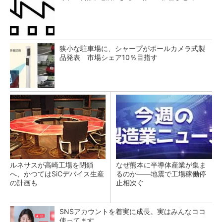
狭小な駐車場に、シャープがポールカメラ式製
品発表 市場シェア10％目指す
ルネサスが高崎工場を閉鎖
なぜ熊本に半導体産業が集ま
へ、かつてはSiCデバイス生産
るのか――地震で工場稼働停
の計画も
止相次ぐ
SNSアカウントを着実に成長。実はみんなココ
使ってます。