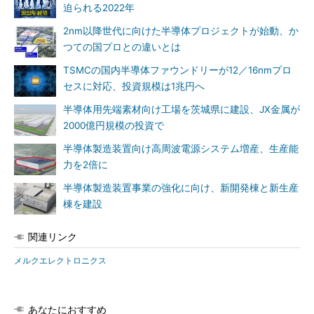
迫られる2022年
2nm以降世代に向けた半導体プロジェクトが始動、か
つての国プロとの違いとは
TSMCの国内半導体ファウンドリーが12／16nmプロ
セスに対応、投資規模は1兆円へ
半導体用先端素材向け工場を茨城県に建設、JX金属が
2000億円規模の投資で
半導体製造装置向け高周波電源システム増産、生産能
力を2倍に
半導体製造装置事業の強化に向け、新開発棟と新生産
棟を建設
関連リンク
メルクエレクトロニクス
あなたにおすすめ