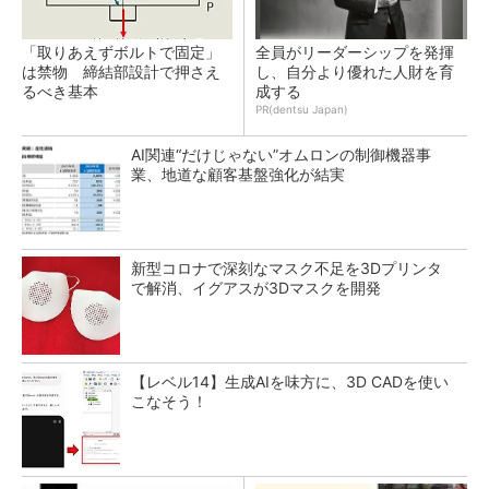
「取りあえずボルトで固定」
全員がリーダーシップを発揮
は禁物 締結部設計で押さえ
し、自分より優れた人財を育
るべき基本
成する
PR(dentsu Japan)
AI関連“だけじゃない”オムロンの制御機器事
業、地道な顧客基盤強化が結実
新型コロナで深刻なマスク不足を3Dプリンタ
で解消、イグアスが3Dマスクを開発
【レベル14】生成AIを味方に、3D CADを使い
こなそう！