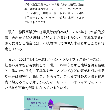
半導体製造工程をカバーするメルクの幅広い製品
群。静岡事業所ではフォトレジストなどのパター
ニング材料と、膜形成に用いるデポジション材料
を手掛けている［クリックで拡大］ 出所：メルク
エレクトロニクス
現在、静岡事業所の従業員数は約250人。2025年までの設備投
資に合わせて30人増員し280人まで増やす方針だ。半導体需要が
さらに伸びる場合には、20人増やして300人体制とすることも想
定している。
また、2021年1月に完成したセントラルオフィスをベースに、
社会科見学なども実施して、掛川市を中心とする地域交流も積極
的に進めたい考え。半導体やディスプレイなどの電子材料の開発
や生産は機密性が高いこともあって、これまで社外の人員を建屋
内に迎えることが難しかったが、セントラルオフィスはそういっ
た活動が可能な設計になっているという。