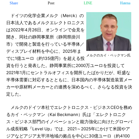
Share
Post
LINE
Hatena
ドイツの化学企業メルク（Merck）の
日本法人であるメルクエレクトロニクス
は2022年4月26日、オンラインで会見を
開き、同社の静岡事業所（静岡県掛川
市）で開発と製造を行っている半導体／
ディスプレイ材料を中心に、2025年ま
メルクのカイ・ベックマン氏
でに1億ユーロ（約135億円）を超える投
資を行うと発表した。静岡事業所に2000万ユーロを投資して
2021年1月にセントラルオフィスを開所したばかりだが、旺盛な
半導体需要に対応するとともに、日本国内の半導体製造装置メー
カーや原材料メーカーとの連携を深めるべく、さらなる投資を決
定した。
メルクのドイツ本社でエレクトロニクス・ビジネスCEOを務め
るカイ・ベックマン（Kai Beckmann）氏は「エレクトロニク
ス・ビジネス部門のイノベーションと能力強化に向けたグローバ
ル成長戦略『Level Up』では、2021～2025年にかけて米国やア
ジアなどアジア太平洋地域の拠点を中心に30億ユーロ（約4100