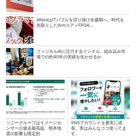
AlteraはITバブルを切り抜け全盛期へ、時代を
先取りしたArmコア＋FPGA...
フィジカルAIに注力するインテル、組み込み市
場での約40年の実績を生かせるか
ソニーグループはイメージセ
SNSアカウントを着実に成
ンサーが過去最高益、熊本地
長。実はみんなココ使ってま
震の影響も限定的
す。