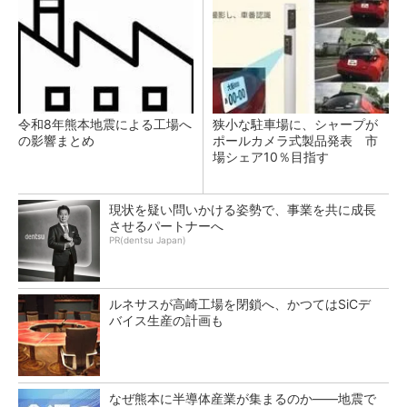
令和8年熊本地震による工場へ
狭小な駐車場に、シャープが
の影響まとめ
ポールカメラ式製品発表 市
場シェア10％目指す
現状を疑い問いかける姿勢で、事業を共に成長
させるパートナーへ
PR(dentsu Japan)
ルネサスが高崎工場を閉鎖へ、かつてはSiCデ
バイス生産の計画も
なぜ熊本に半導体産業が集まるのか――地震で