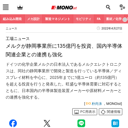
組み込み開発
メカ設計
製造マネジメント
モビリティ
FA
素材／化学
ニュース
2022年4月27日
工場ニュース
メルクが静岡事業所に135億円を投資、国内半導体
関連企業との連携も強化
ドイツの化学企業メルクの日本法人であるメルクエレクトロニク
スは、同社の静岡事業所で開発と製造を行っている半導体／ディ
スプレイ材料を中心に、2025年までに1億ユーロ（約135億円）
を超える投資を行うと発表した。旺盛な半導体需要に対応すると
ともに、日本国内の半導体製造装置メーカーや原材料メーカーと
の連携を強化する。
[
朴尚洙
，MONOist]
PC用表示
関連情報