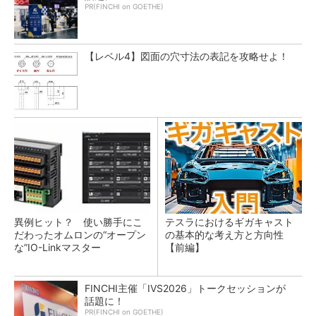
PR(FINCHI on GOETHE)
【レベル4】図面の穴寸法の表記を攻略せよ！
異例ヒット？ 使い勝手にこ
テスラにおけるギガキャスト
だわったオムロンの“オープン
の基本的な考え方と方向性
な”IO-Linkマスター
【前編】
FINCHI主催「IVS2026」トークセッションが
話題に！
PR(FINCHI on GOETHE)