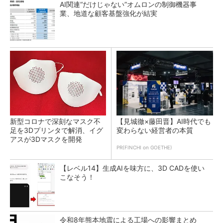
AI関連“だけじゃない”オムロンの制御機器事
業、地道な顧客基盤強化が結実
新型コロナで深刻なマスク不
【見城徹×藤田晋】AI時代でも
足を3Dプリンタで解消、イグ
変わらない経営者の本質
アスが3Dマスクを開発
PR(FINCHI on GOETHE)
【レベル14】生成AIを味方に、3D CADを使い
こなそう！
令和8年熊本地震による工場への影響まとめ