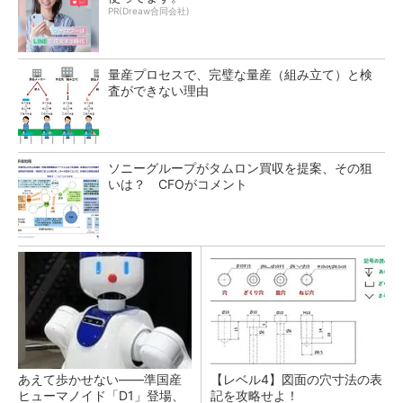
PR(Dreaw合同会社)
量産プロセスで、完璧な量産（組み立て）と検
査ができない理由
ソニーグループがタムロン買収を提案、その狙
いは？ CFOがコメント
あえて歩かせない――準国産
【レベル4】図面の穴寸法の表
ヒューマノイド「D1」登場、
記を攻略せよ！