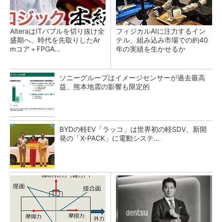
AlteraはITバブルを切り抜け全
フィジカルAIに注力するイン
盛期へ、時代を先取りしたAr
テル、組み込み市場での約40
mコア＋FPGA...
年の実績を生かせるか
ソニーグループはイメージセンサーが過去最高
益、熊本地震の影響も限定的
BYDの軽EV「ラッコ」は世界初の軽SDV、新開
発の「X-PACK」に電動システ...