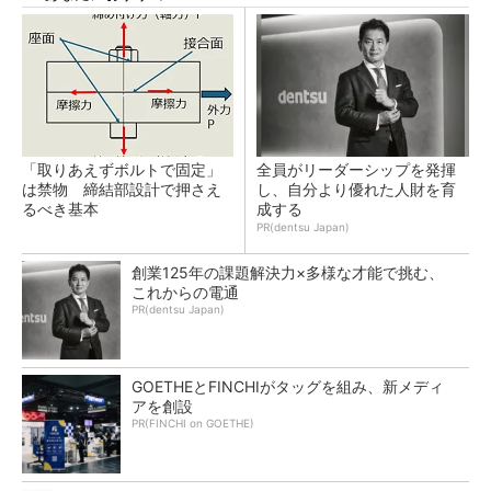
「取りあえずボルトで固定」
全員がリーダーシップを発揮
は禁物 締結部設計で押さえ
し、自分より優れた人財を育
るべき基本
成する
PR(dentsu Japan)
創業125年の課題解決力×多様な才能で挑む、
これからの電通
PR(dentsu Japan)
GOETHEとFINCHIがタッグを組み、新メディ
アを創設
PR(FINCHI on GOETHE)