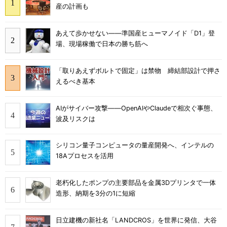
産の計画も
あえて歩かせない――準国産ヒューマノイド「D1」登
場、現場稼働で日本の勝ち筋へ
「取りあえずボルトで固定」は禁物 締結部設計で押さ
えるべき基本
AIがサイバー攻撃――OpenAIやClaudeで相次ぐ事態、
波及リスクは
シリコン量子コンピュータの量産開発へ、インテルの
18Aプロセスを活用
老朽化したポンプの主要部品を金属3Dプリンタで一体
造形、納期を3分の1に短縮
日立建機の新社名「LANDCROS」を世界に発信、大谷