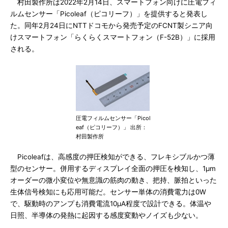
村田製作所は2022年2月14日、スマートフォン向けに圧電フィ
ルムセンサー「Picoleaf（ピコリーフ）」を提供すると発表し
た。同年2月24日にNTTドコモから発売予定のFCNT製シニア向
けスマートフォン「らくらくスマートフォン（F-52B）」に採用
される。
圧電フィルムセンサー「Picol
eaf（ピコリーフ）」 出所：
村田製作所
Picoleafは、高感度の押圧検知ができる、フレキシブルかつ薄
型のセンサー。併用するディスプレイ全面の押圧を検知し、1μm
オーダーの微小変位や無意識の筋肉の動き、把持、脈拍といった
生体信号検知にも応用可能だ。センサー単体の消費電力は0W
で、駆動時のアンプも消費電流10μA程度で設計できる。体温や
日照、半導体の発熱に起因する感度変動やノイズも少ない。