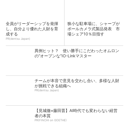
全員がリーダーシップを発揮
狭小な駐車場に、シャープが
し、自分より優れた人財を育
ポールカメラ式製品発表 市
成する
場シェア10％目指す
PR(dentsu Japan)
異例ヒット？ 使い勝手にこだわったオムロン
の“オープンな”IO-Linkマスター
チームが本音で意見を交わし合い、多様な人財
が挑戦できる組織へ
PR(dentsu Japan)
【見城徹×藤田晋】AI時代でも変わらない経営
者の本質
PR(FINCHI on GOETHE)