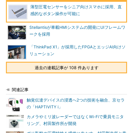
薄型圧電センサーをシニア向けスマホに採用、直
感的なボタン操作が可能に
Stellantisが車載HMIシステムの開発にUIフレームワ
ークを採用
「ThinkPad X1」が採用したFPGAとエッジAI向けソ
リューション
過去の連載記事が 108 件あります
関連記事
触覚伝達デバイスの浸透へ2つの技術を融合、京セラ
の「HAPTIVITY i」
カメラやミリ波レーダーではなくWi-Fiで乗員モニタ
リング、村田製作所が開発