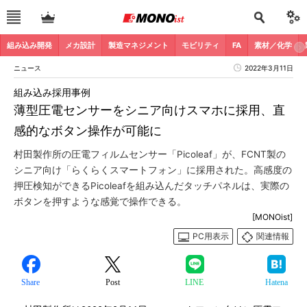
組み込み開発
メカ設計
製造マネジメント
モビリティ
FA
素材／化学
ニュース
2022年3月11日
組み込み採用事例
薄型圧電センサーをシニア向けスマホに採用、直
感的なボタン操作が可能に
村田製作所の圧電フィルムセンサー「Picoleaf」が、FCNT製の
シニア向け「らくらくスマートフォン」に採用された。高感度の
押圧検知ができるPicoleafを組み込んだタッチパネルは、実際の
ボタンを押すような感覚で操作できる。
[MONOist]
PC用表示
関連情報
Share
Post
LINE
Hatena