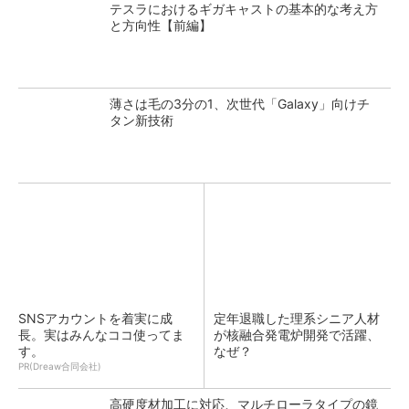
テスラにおけるギガキャストの基本的な考え方
と方向性【前編】
薄さは毛の3分の1、次世代「Galaxy」向けチ
タン新技術
SNSアカウントを着実に成
定年退職した理系シニア人材
長。実はみんなココ使ってま
が核融合発電炉開発で活躍、
す。
なぜ？
PR(Dreaw合同会社)
高硬度材加工に対応、マルチローラタイプの鏡