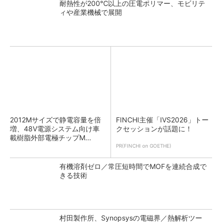
耐熱性が200℃以上の圧電ポリマー、モビリテ
ィや産業機械で展開
2012Mサイズで静電容量を倍
FINCHI主催「IVS2026」トー
増、48V電源システム向け車
クセッションが話題に！
載樹脂外部電極チップM...
PR(FINCHI on GOETHE)
有機溶剤ゼロ／常圧短時間でMOFを連続合成で
きる技術
村田製作所、Synopsysの電磁界／熱解析ツー