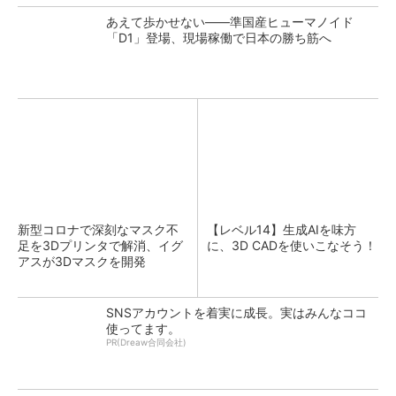
あえて歩かせない――準国産ヒューマノイド
「D1」登場、現場稼働で日本の勝ち筋へ
新型コロナで深刻なマスク不
【レベル14】生成AIを味方
足を3Dプリンタで解消、イグ
に、3D CADを使いこなそう！
アスが3Dマスクを開発
SNSアカウントを着実に成長。実はみんなココ
使ってます。
PR(Dreaw合同会社)