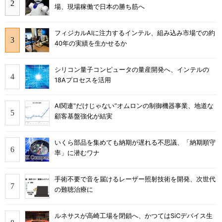
場、現場稼働で日本の勝ち筋へ
フィジカルAIに注力するインテル、組み込み市場での約
40年の実績を生かせるか
シリコン量子コンピュータの量産開発へ、インテルの
18Aプロセスを活用
AI関連“だけじゃない”オムロンの制御機器事業、地道な
顧客基盤強化が結実
いくら部品を集めても納期が遅れる不思議、「納期順守
率」に潜むワナ
手術不要で音を届けるレーザー照射技術を開発、次世代
の難聴治療に
ルネサスが高崎工場を閉鎖へ、かつてはSiCデバイス生