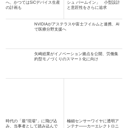
へ、かつてはSiCデバイス生産
シュ パームイン」 小型設計
の計画も
と意匠性をさらに追求
NVIDIAがアステラスや富士フイルムと連携、AI
で医療分野支援へ
矢崎総業がイノベーション拠点を公開、労働集
約型モノづくりのスマート化に向け
時代の「最"現場"」に飛び込
極細センサーワイヤに透明ア
み、当事者として踏み込んで
ンテナ――カーエレクトロニ