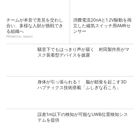
チームが本音で意見を交わし
消費電流20nAと1.2V駆動を両
合い、多様な人財が挑戦でき
立した磁気スイッチ用AMRセ
る組織へ
ンサー
PR(dentsu Japan)
騒音下でもはっきり声が届く 村田製作所がマ
スク装着型デバイスを披露
身体が引っ張られる！ 脳が錯覚を起こす3D
ハプティクス技術搭載「ふしぎな石ころ」
誤差1m以下の検知が可能なUWB位置検知シス
テムを提供