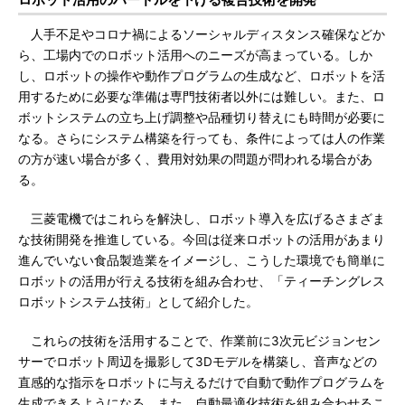
人手不足やコロナ禍によるソーシャルディスタンス確保などか
ら、工場内でのロボット活用へのニーズが高まっている。しか
し、ロボットの操作や動作プログラムの生成など、ロボットを活
用するために必要な準備は専門技術者以外には難しい。また、ロ
ボットシステムの立ち上げ調整や品種切り替えにも時間が必要に
なる。さらにシステム構築を行っても、条件によっては人の作業
の方が速い場合が多く、費用対効果の問題が問われる場合があ
る。
三菱電機ではこれらを解決し、ロボット導入を広げるさまざま
な技術開発を推進している。今回は従来ロボットの活用があまり
進んでいない食品製造業をイメージし、こうした環境でも簡単に
ロボットの活用が行える技術を組み合わせ、「ティーチングレス
ロボットシステム技術」として紹介した。
これらの技術を活用することで、作業前に3次元ビジョンセン
サーでロボット周辺を撮影して3Dモデルを構築し、音声などの
直感的な指示をロボットに与えるだけで自動で動作プログラムを
生成できるようになる。また、自動最適化技術を組み合わせるこ