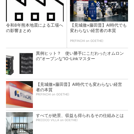
令和8年熊本地震による工場へ
【見城徹×藤田晋】AI時代でも
の影響まとめ
変わらない経営者の本質
PR(FINCHI on GOETHE)
異例ヒット？ 使い勝手にこだわったオムロン
の“オープンな”IO-Linkマスター
【見城徹×藤田晋】AI時代でも変わらない経営
者の本質
PR(FINCHI on GOETHE)
すべてが絶景、収益も得られるその仕組みとは
PR(COCO VILLA on GOETHE)