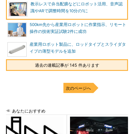
教示レスで弁当配膳などにロボット活用、音声認
識やARで調整時間を10分の1に
500km先から産業用ロボットに作業指示、リモート
操作の技術実証試験2件に成功
産業用ロボット製品に、ロッドタイプとスライダタ
イプの薄型モデルを追加
過去の連載記事が 145 件あります
次のページへ
あなたにおすすめ