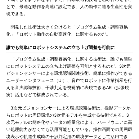
とで、最適な動作を高速に設定でき、人の動作に迫る生産性を実
現できる。
開発した技術は大きく分けると「プログラム生成・調整容易
化」「ロボット動作の自動高速化」に関するものだ。
誰でも簡単にロボットシステムの立ち上げ調整を可能に
「プログラム生成・調整容易化」に関する技術は、誰でも簡単
にロボットシステムの立ち上げ調整を可能とするものだ。3次元
ビジョンセンサーによる環境認識関連技術、簡単に操作ができる
ユーザーインタフェース（UI）、音声でロボットに作業指示を行
える音声認識技術、干渉判定を視覚的に表現できるAR（拡張現
実）活用などで構成されている。
3次元ビジョンセンサーによる環境認識技術は、撮影データか
らロボットの周辺環境の3次元モデルを生成する技術である。3
次元モデルの簡略化やデータの軽量化により、ハードウェアに高
い処理能力がなくても活用可能としている。操作画面での周囲環
境表示や軌道生成時の干渉判定用の環境データとして活用でき