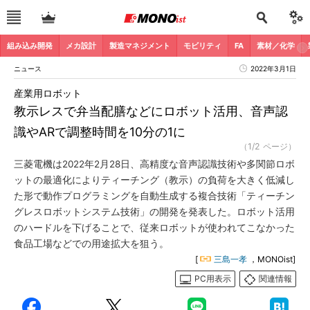
組み込み開発
メカ設計
製造マネジメント
モビリティ
FA
素材／化学
ニュース
2022年3月1日
産業用ロボット
教示レスで弁当配膳などにロボット活用、音声認
識やARで調整時間を10分の1に
（1/2 ページ）
三菱電機は2022年2月28日、高精度な音声認識技術や多関節ロボ
ットの最適化によりティーチング（教示）の負荷を大きく低減し
た形で動作プログラミングを自動生成する複合技術「ティーチン
グレスロボットシステム技術」の開発を発表した。ロボット活用
のハードルを下げることで、従来ロボットが使われてこなかった
食品工場などでの用途拡大を狙う。
[
三島一孝
，MONOist]
PC用表示
関連情報