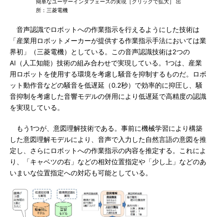
簡単なユーザーインタフェースの実現［クリックで拡大］ 出
所：三菱電機
音声認識でロボットへの作業指示を行えるようにした技術は
「産業用ロボットメーカーが提供する作業指示手法においては業
界初」（三菱電機）としている。この音声認識技術は2つの
AI（人工知能）技術の組み合わせで実現している。1つは、産業
用ロボットを使用する環境を考慮し騒音を抑制するものだ。ロボ
ット動作音などの騒音を低遅延（0.2秒）で効率的に抑圧し、騒
音抑制を考慮した音響モデルの併用により低遅延で高精度の認識
を実現している。
もう1つが、意図理解技術である。事前に機械学習により構築
した意図理解モデルにより、音声で入力した自然言語の意図を推
定し、さらにロボットへの作業指示の内容を推定する。これによ
り、「キャベツの右」などの相対位置指定や「少し上」などのあ
いまいな位置指定への対応も可能としている。