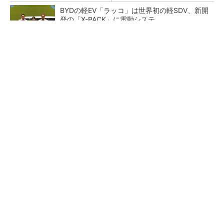
BYDの軽EV「ラッコ」は世界初の軽SDV、新開
発の「X-PACK」に電動システ...
ペロブスカイト太陽電池の量産に有効なイン
ク、従来比で1.5倍の性能向上
【レベル14】生成AIを味方に、3D CADを使い
こなそう！