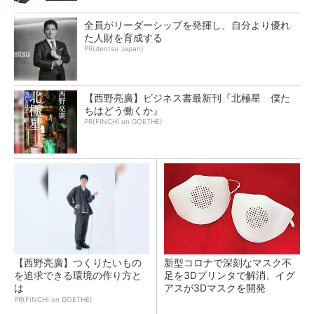
全員がリーダーシップを発揮し、自分より優れ
た人財を育成する
PR(dentsu Japan)
【西野亮廣】ビジネス書最新刊『北極星 僕た
ちはどう働くか』
PR(FINCHI on GOETHE)
【西野亮廣】つくりたいもの
新型コロナで深刻なマスク不
を追求できる環境の作り方と
足を3Dプリンタで解消、イグ
は
アスが3Dマスクを開発
PR(FINCHI on GOETHE)