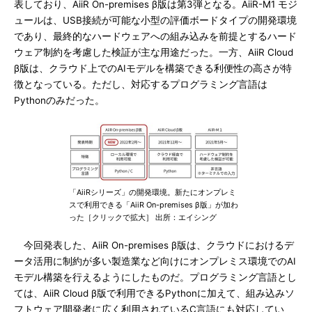
表しており、AiiR On-premises β版は第3弾となる。AiiR-M1 モジ
ュールは、USB接続が可能な小型の評価ボードタイプの開発環境
であり、最終的なハードウェアへの組み込みを前提とするハード
ウェア制約を考慮した検証が主な用途だった。一方、AiiR Cloud
β版は、クラウド上でのAIモデルを構築できる利便性の高さが特
徴となっている。ただし、対応するプログラミング言語は
Pythonのみだった。
「AiiRシリーズ」の開発環境。新たにオンプレミ
スで利用できる「AiiR On-premises β版」が加わ
った［クリックで拡大］ 出所：エイシング
今回発表した、AiiR On-premises β版は、クラウドにおけるデ
ータ活用に制約が多い製造業など向けにオンプレミス環境でのAI
モデル構築を行えるようにしたものだ。プログラミング言語とし
ては、AiiR Cloud β版で利用できるPythonに加えて、組み込みソ
フトウェア開発者に広く利用されているC言語にも対応してい