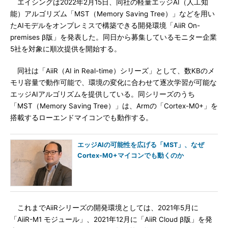
エイシングは2022年2月15日、同社の軽量エッジAI（人工知
能）アルゴリズム「MST（Memory Saving Tree）」などを用い
たAIモデルをオンプレミスで構築できる開発環境「AiiR On-
premises β版」を発表した。同日から募集しているモニター企業
5社を対象に順次提供を開始する。
同社は「AiiR（AI in Real-time）シリーズ」として、数KBのメ
モリ容量で動作可能で、環境の変化に合わせて逐次学習が可能な
エッジAIアルゴリズムを提供している。同シリーズのうち
「MST（Memory Saving Tree）」は、Armの「Cortex-M0+」を
搭載するローエンドマイコンでも動作する。
エッジAIの可能性を広げる「MST」、なぜ
Cortex-M0+マイコンでも動くのか
これまでAiiRシリーズの開発環境としては、2021年5月に
「AiiR-M1 モジュール」、2021年12月に「AiiR Cloud β版」を発