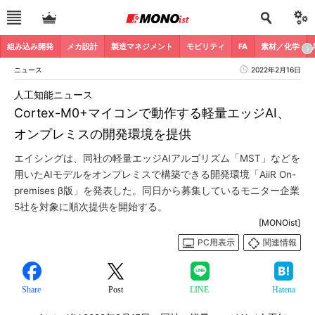
組み込み開発
メカ設計
製造マネジメント
モビリティ
FA
素材／化学
ニュース
2022年2月16日
人工知能ニュース
Cortex-M0+マイコンで動作する軽量エッジAI、
オンプレミスの開発環境を提供
エイシングは、同社の軽量エッジAIアルゴリズム「MST」などを
用いたAIモデルをオンプレミスで構築できる開発環境「AiiR On-
premises β版」を発表した。同日から募集しているモニター企業
5社を対象に順次提供を開始する。
[MONOist]
PC用表示
関連情報
Share
Post
LINE
Hatena