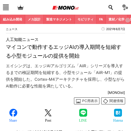
組み込み開発
メカ設計
製造マネジメント
モビリティ
FA
素材／化学
ニュース
2021年6月7日
人工知能ニュース
マイコンで動作するエッジAIの導入期間を短縮す
る小型モジュールの提供を開始
エイシングは、エッジAIアルゴリズム「AiiR」シリーズを導入す
るまでの検証期間を短縮する、小型モジュール「AiiR-M1」の提
供を開始した。Cortex-M4アーキテクチャを採用し、小型ながら
AI動作に必要な性能を満たしている。
[MONOist]
PC用表示
関連情報
Share
Post
LINE
Hatena