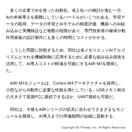
多くの企業でAIを使った自動化、省人化への検討が進む一方、
AIの本格導入を困難にしているハードルがいくつかある。学習デ
ータの取得、データの学習とAIモデルの精度評価、機器へのAI組
み込みと実機検証など複数の段階があり、専門技術者の確保や動
作用基板の設計製作にも多くの時間とコストがかかる。
こうした問題に対処するため、同社は省メモリエッジAIアルゴ
リズムとそれを機械制御に応用するために必要な組み込み技術を
活用して、AI導入コストの軽減を可能にするAiiR-M1を開発し
た。
AiiR-M1モジュールは、Cortex-M4アーキテクチャを採用し、
小型ながらAI動作に必要な性能を満たしている。USBメモリ相当
の大きさで直接PCに接続できるほか、UART接続も可能だ。
同社は、今後もAiiRシリーズの拡充に合わせてさまざまなモジ
ュールを開発し、AI導入までの準備期間の短縮に貢献する。
Copyright © ITmedia, Inc. All Rights Reserved.