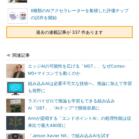
6種類のAIアクセラレーターを集積した評価チップ
の試作を開始
過去の連載記事が 337 件あります
関連記事
エッジAIの可能性を広げる「MST」、なぜCortex-
M0+マイコンでも動くのか
組み込みAIは必要不可欠な技術へ、推論に加えて学習
も視野に
ラズパイゼロで推論も学習もできる組み込み
AI「DBT」、“AIチップ”で開発容易に
Armが提唱する「エンドポイントAI」の処理性能は従
来比で最大480倍に
「Jetson Xavier NX」で組み込みAIを試す