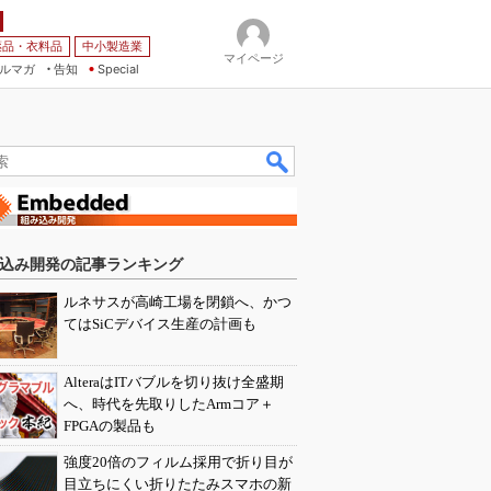
薬品・衣料品
中小製造業
マイページ
ルマガ
告知
Special
込み開発の記事ランキング
ルネサスが高崎工場を閉鎖へ、かつ
てはSiCデバイス生産の計画も
AlteraはITバブルを切り抜け全盛期
へ、時代を先取りしたArmコア＋
FPGAの製品も
強度20倍のフィルム採用で折り目が
目立ちにくい折りたたみスマホの新