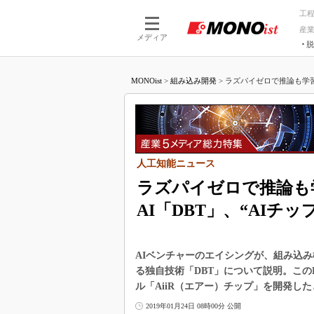
工
産
メディア
脱
つながる技術
AI×技術
MONOist
>
組み込み開発
>
ラズパイゼロで推論も学習も
つながる工場
AI×設備
つながるサービ
Physical
人工知能ニュース
ラズパイゼロで推論も
AI「DBT」、“AIチ
AIベンチャーのエイシングが、組み込
る独自技術「DBT」について説明。この
ル「AiiR（エアー）チップ」を開発し
2019年01月24日 08時00分 公開