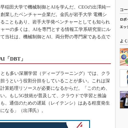
早稲田大学で機械制御とAIを学んだ、CEOの出澤純一
コー
2月に創業したベンチャー企業だ。金氏が岩手大学 電機シ
ロボ
いることもあり、岩手大学発ベンチャーとしても知られ
エッ
チャーの多くは、AIを専門とする情報工学系研究室にル
て当社は、機械制御とAI、両分野の専門家である点で
よく
I「DBT」
ことも多い深層学習（ディープラーニング）では、クラ
を担うという役割分担をしていることが多い。これは深
の計算処理リソースが必要になるからだ。「このため、
い。もし5G技術が普及して、クラウドで学習と推論
ても、通信のための遅延（レイテンシ）はある程度発生
題になる」（出澤氏）。