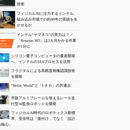
技術
フィジカルAIに注力するインテル、
組み込み市場での約40年の実績を生
かせるか
インテル“ヤマネコ”の実力は？／
「Renesas 365」は3カ月かかる作業
が1分に
シリコン量子コンピュータの量産開発
へ、インテルの18Aプロセスを活用
フラクタルによる高精度画像認識技術
を開発
“Hello, World”と「Lチカ」の共通点
市販アルミフレームを使えるレール走
行型AI監視ロボットを開発
フィジカルAI時代のロボティクス新標
準、安全性は「後付け」でなく「設計
の核心」