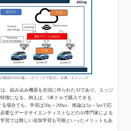
の既存のAIの違い（クリックで拡大） 出典：エイシング
は、組み込み機器を念頭に作られたAIであり、エッジ
特徴になる。例えば、5米ドルで購入できる
Tを実装する場合でも、学習は50μ～200μs、推論は1μ～5μsで応
必要なデータサイエンティストなどのAI専門家による
層学習では難しい追加学習も可能といったメリットもあ