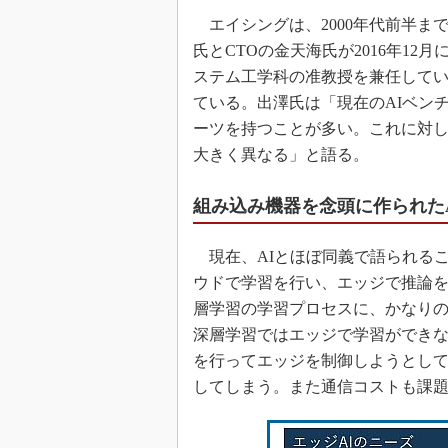
エイシングは、2000年代前半まで
氏とCTOの金天海氏が2016年1
ステム工学科の准教授を兼任して
ている。出澤氏は「現在のAIベン
ーツを持つことが多い。これに対し
大きく異なる」と語る。
組み込み機器を念頭に作られたA
現在、AIとほぼ同義で語られる
ウドで学習を行い、エッジで推論
層学習の学習プロセスに、かなり
深層学習ではエッジで学習ができな
を行ってエッジを制御しようとし
してしまう。また通信コストも課