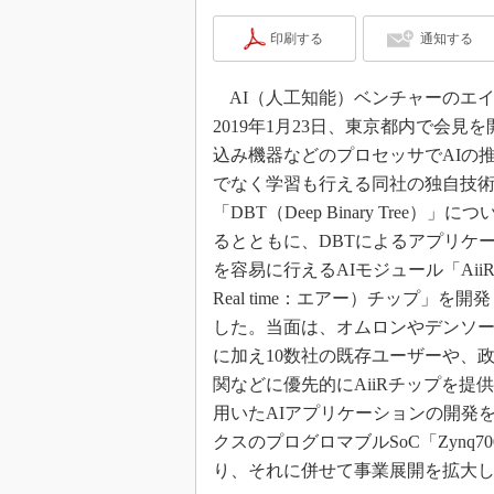
印刷する
通知する
AI（人工知能）ベンチャーのエ
2019年1月23日、東京都内で会見
込み機器などのプロセッサでAIの
でなく学習も行える同社の独自技
「DBT（Deep Binary Tree）」
るとともに、DBTによるアプリケ
を容易に行えるAIモジュール「AiiR（
Real time：エアー）チップ」を
した。当面は、オムロンやデンソー
に加え10数社の既存ユーザーや、
関などに優先的にAiiRチップを提供
用いたAIアプリケーションの開発を
クスのプログロマブルSoC「Zynq
り、それに併せて事業展開を拡大