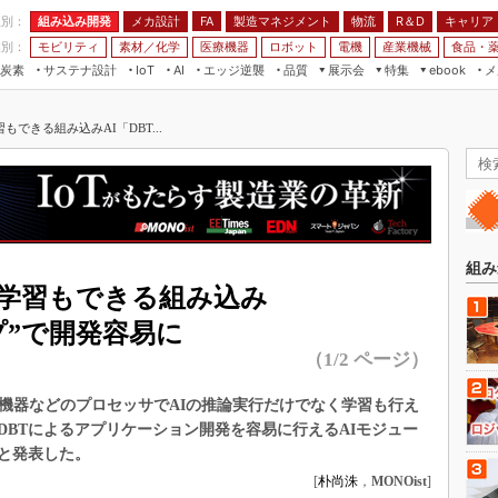
程別：
組み込み開発
メカ設計
製造マネジメント
物流
R＆D
キャリア
FA
業別：
モビリティ
素材／化学
医療機器
ロボット
電機
産業機械
食品・
炭素
サステナ設計
エッジ逆襲
品質
展示会
特集
メ
IoT
AI
ebook
伝承
組み込み開発
CEATEC
読者調査まとめ
編集後記
できる組み込みAI「DBT...
JIMTOF
保全
メカ設計
つながるクルマ
組込み/エッジ コンピューティング
ス
 AI
製造マネジメント
5G
展＆IoT/5Gソリューション展
VR／AR
FA
IIFES
モビリティ
フィールドサービス
国際ロボット展
素材／化学
FPGA
組み
ジャパンモビリティショー
学習もできる組み込み
組み込み画像技術
TECHNO-FRONTIER
ップ”で開発容易に
組み込みモデリング
人テク展
（1/2 ページ）
Windows Embedded
スマート工場EXPO
車載ソフト開発
み機器などのプロセッサでAIの推論実行だけでなく学習も行え
EdgeTech+
DBTによるアプリケーション開発を容易に行えるAIモジュー
ISO26262
日本ものづくりワールド
たと発表した。
無償設計ツール
[
朴尚洙
，
MONOist
]
AUTOMOTIVE WORLD