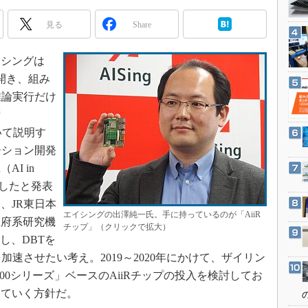
3Dプリンタ
産業オープンネット展
見る
Share
デジタルツインとCAE
S＆OP
イシングは
インダストリー4.0
を開き、組み
イノベーション
推論実行だけ
製造業ビッグデータ
術
について説明す
メイドインジャパン
ーション開発
植物工場
AI in
知財マネジメント
開発したと発表
海外生産
、JR東日本
エイシングの出澤純一氏。手に持っているのが「AiiR
グローバル設計・開発
政府系研究機
チップ」（クリックで拡大）
し、DBTを
制御セキュリティ
加速させたい考え。2019～2020年にかけて、ザイリン
新型コロナへの対応
7000シリーズ」ベースのAiiRチップの投入を検討してお
していく方針だ。