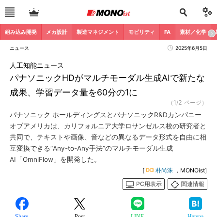
組み込み開発
メカ設計
製造マネジメント
モビリティ
FA
素材／化学
ニュース
2025年6月5日
人工知能ニュース
パナソニックHDがマルチモーダル生成AIで新たな
成果、学習データ量を60分の1に
（1/2 ページ）
パナソニック ホールディングスとパナソニックR&Dカンパニー
オブアメリカは、カリフォルニア大学ロサンゼルス校の研究者と
共同で、テキストや画像、音などの異なるデータ形式を自由に相
互変換できる“Any-to-Any手法”のマルチモーダル生成
AI「OmniFlow」を開発した。
[
朴尚洙
，MONOist]
PC用表示
関連情報
Share
Post
LINE
Hatena