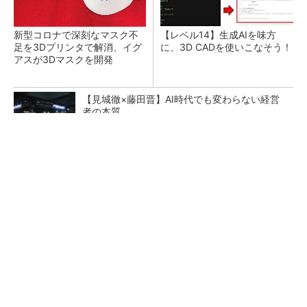
新型コロナで深刻なマスク不
【レベル14】生成AIを味方
足を3Dプリンタで解消、イグ
に、3D CADを使いこなそう！
アスが3Dマスクを開発
【見城徹×藤田晋】AI時代でも変わらない経営
者の本質
PR(FINCHI on GOETHE)
令和8年熊本地震による工場への影響まとめ
狭小な駐車場に、シャープがポールカメラ式製
品発表 市場シェア10％目指す