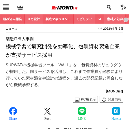
組み込み開発
メカ設計
製造マネジメント
モビリティ
FA
素材／化学
ニュース
2022年1月19日
製造IT導入事例
機械学習で研究開発を効率化、包装資材製造企業
が支援サービス採用
SUPWATの機械学習ツール「WALL」を、包装資材のリュウグウ
が採用した。同サービスを活用し、これまで作業員が経験により
行っていた素材混合や設計の過程を、過去の開発記録と照合しな
がら機械学習する。
[MONOist]
PC用表示
関連情報
Share
Post
LINE
Hatena