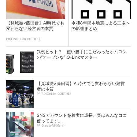
【見城徹×藤田晋】AI時代でも
令和8年熊本地震による工場へ
変わらない経営者の本質
の影響まとめ
PR(FINCHI on GOETHE)
異例ヒット？ 使い勝手にこだわったオムロン
の“オープンな”IO-Linkマスター
【見城徹×藤田晋】AI時代でも変わらない経営
者の本質
PR(FINCHI on GOETHE)
SNSアカウントを着実に成長。実はみんなココ
使ってます。
PR(Dreaw合同会社)