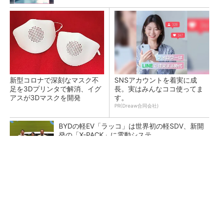
新型コロナで深刻なマスク不
SNSアカウントを着実に成
足を3Dプリンタで解消、イグ
長。実はみんなココ使ってま
アスが3Dマスクを開発
す。
PR(Dreaw合同会社)
BYDの軽EV「ラッコ」は世界初の軽SDV、新開
発の「X-PACK」に電動システ...
ペロブスカイト太陽電池の量産に有効なイン
ク、従来比で1.5倍の性能向上