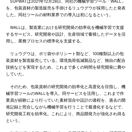
SUPWATは2021年12月28日、同社の機械学習ツール「WALL」
を、包装資材の製造販売を手掛けるリュウグウが採用したと発表
した。同社ツールの材料業界での導入は初になるという。
WALLは、製造業における研究開発の効率化を機械学習で支援
するサービス。研究開発や設計、生産領域で蓄積したデータを活
用し、業務プロセスの標準化を支援する。
リュウグウは、ポリ袋やポリシート類など、100種類以上の包
装資材を製造販売している。環境負荷低減製品など、独自の配合
技術などを実現するため、これまで多くの時間を研究開発に費や
していた。
そのため、包装資材の研究開発の効率化と高度化を目指し、機
械学習ツールのWALLを導入。同サービスを活用し、これまで作
業員が経験により行っていた素材混合や設計の過程を、過去の開
発記録と照合しながら機械学習を行うことで最適化するなどで、
研究開発工程を効率化。これにより、商品開発力が強化され得る
という。