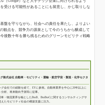
（Google）など大手テック企業に向けられるよう
査を受ける可能性があることにも留意し、かじ取りしな
基盤を守りながら、社会への責任を果たし、よりよい
”の観点を、競争力の源泉として今のうちから醸成して
の時代や今後数十年を勝ち残るためのグリーンモビリティ戦略
ング株式会社 自動車・モビリティ・運輸・航空宇宙・製造・化学セクタ
グ会社での経験を経て、EYに参画。自動車業界を中心に20年以上に
ト分析、将来動向予測等に従事。
・物流業界を軸としたBtoB、BtoBtoCに関するコンサルティングサ
超えたモビリティ社会の構築支援に注力。