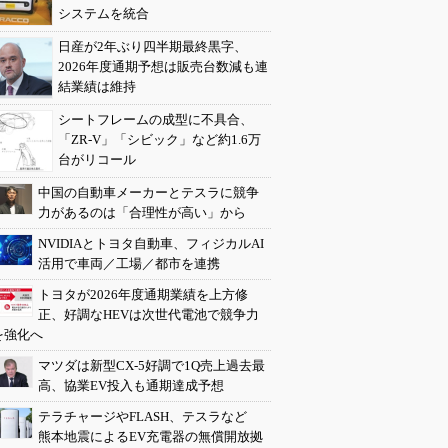
システムを統合
日産が2年ぶり四半期最終黒字、
2026年度通期予想は販売台数減も連
結業績は維持
シートフレームの成型に不具合、
「ZR-V」「シビック」など約1.6万
台がリコール
中国の自動車メーカーとテスラに競争
力があるのは「合理性が高い」から
NVIDIAとトヨタ自動車、フィジカルAI
活用で車両／工場／都市を連携
トヨタが2026年度通期業績を上方修
正、好調なHEVは次世代電池で競争力
を強化へ
マツダは新型CX-5好調で1Q売上過去最
高、協業EV投入も通期達成予想
テラチャージやFLASH、テスラなど
熊本地震によるEV充電器の無償開放拠