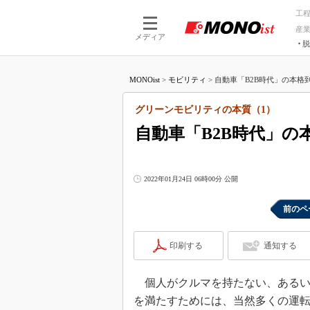
工
産
メディア
脱
つながる技術
AI×技術
MONOist
>
モビリティ
>
自動車「B2B時代」の本格到
つながる工場
AI×設備
つながるサービ
Physical
グリーンモビリティの本質（1）
自動車「B2B時代」の
2022年01月24日 06時00分 公開
前のペ
印刷する
通知する
個人がクルマを持たない、あるい
を満たすためには、当然多くの運