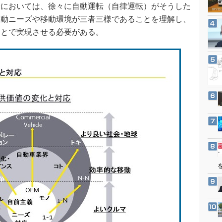
3Dプリンタ
会においては、徐々に自動運転（自律運転）がそうした
産業オープンネット展
移動ニーズや移動環境が三者三様であることを理解し、
デジタルツインとCAE
ことで実現させる必要がある。
S＆OP
インダストリー4.0
イノベーション
製造業ビッグデータ
メイドインジャパン
植物工場
知財マネジメント
海外生産
グローバル設計・開発
制御セキュリティ
新型コロナへの対応