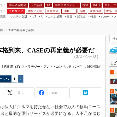
程別：
組み込み開発
メカ設計
製造マネジメント
物流
R＆D
キャリア
FA
業別：
モビリティ
素材／化学
医療機器
ロボット
電機
産業機械
食品・
炭素
サステナ設計
エッジ逆襲
品質
展示会
特集
メ
IoT
AI
ebook
伝承
組み込み開発
CEATEC
読者調査まとめ
編集後記
来、CASEの再定義が必要...
JIMTOF
保全
メカ設計
つながるクルマ
組込み/エッジ コンピューティング
ス
 AI
製造マネジメント
5G
展＆IoT/5Gソリューション展
VR／AR
FA
本格到来、CASEの再定義が必要だ
IIFES
モビリティ
フィールドサービス
（2/2 ページ）
国際ロボット展
素材／化学
FPGA
モビ
ジャパンモビリティショー
[
早瀬 慶（EY ストラテジー・アンド・コンサルティング）
，
MONOist
]
組み込み画像技術
TECHNO-FRONTIER
組み込みモデリング
ージへ
1
|
2
人テク展
Windows Embedded
スマート工場EXPO
見る
Share
車載ソフト開発
EdgeTech+
ISO26262
日本ものづくりワールド
は個人にクルマを持たせない社会で万人の移動ニーズ
無償設計ツール
転者と最適な運行サービスが必要になる。人不足が進む
AUTOMOTIVE WORLD