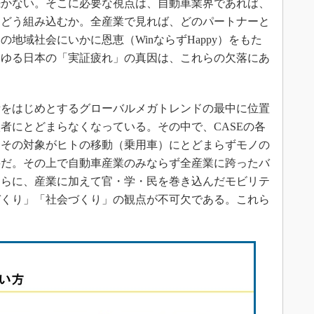
続かない。そこに必要な視点は、自動車業界であれば、
にどう組み込むか。全産業で見れば、どのパートナーと
地域社会にいかに恩恵（WinならずHappy）をもた
わゆる日本の「実証疲れ」の真因は、これらの欠落にあ
をはじめとするグローバルメガトレンドの最中に位置
者にとどまらなくなっている。その中で、CASEの各
たその対象がヒトの移動（乗用車）にとどまらずモノの
要だ。その上で自動車産業のみならず全産業に跨ったバ
さらに、産業に加えて官・学・民を巻き込んだモビリテ
づくり」「社会づくり」の観点が不可欠である。これら