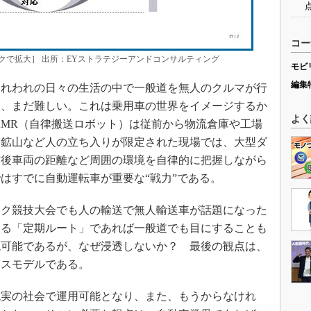
コー
クで拡大］ 出所：EYストラテジーアンドコンサルティング
モビ
編集
れわれの日々の生活の中で一般道を無人のクルマが行
は、まだ難しい。これは乗用車の世界をイメージするか
よく
AMR（自律搬送ロボット）は従前から物流倉庫や工場
、鉱山など人の立ち入りが限定された現場では、大型ダ
前後車両の距離など周囲の環境を自律的に把握しながら
はすでに自動運転車が重要な“戦力”である。
ク競技大会でも人の輸送で無人輸送車が話題になった
ある「定期ルート」であれば一般道でも目にすることも
現可能であるが、なぜ浸透しないか？ 最後の観点は、
ネスモデルである。
実の社会で運用可能となり、また、もうからなけれ