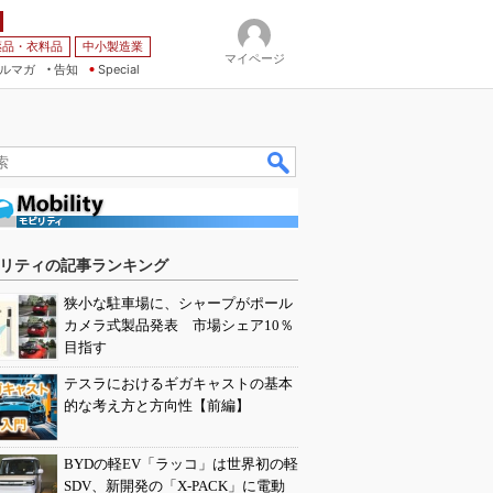
薬品・衣料品
中小製造業
マイページ
ルマガ
告知
Special
リティの記事ランキング
狭小な駐車場に、シャープがポール
カメラ式製品発表 市場シェア10％
目指す
テスラにおけるギガキャストの基本
的な考え方と方向性【前編】
BYDの軽EV「ラッコ」は世界初の軽
SDV、新開発の「X-PACK」に電動