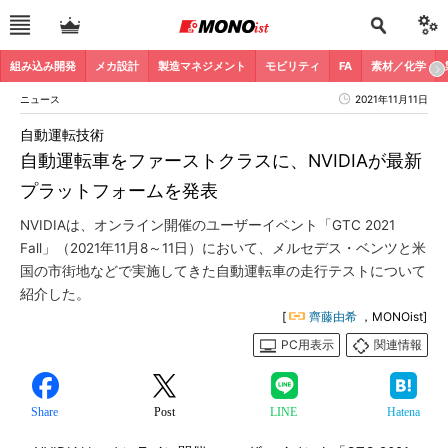
組み込み開発
メカ設計
製造マネジメント
モビリティ
FA
素材／化学
ニュース
2021年11月11日
自動運転技術
自動運転車をファーストクラスに、NVIDIAが最新
プラットフォームを発表
NVIDIAは、オンライン開催のユーザーイベント「GTC 2021
Fall」（2021年11月8～11日）において、メルセデス・ベンツと米
国の市街地などで実施してきた自動運転車の走行テストについて
紹介した。
[
齊藤由希
，MONOist]
PC用表示
関連情報
Share
Post
LINE
Hatena