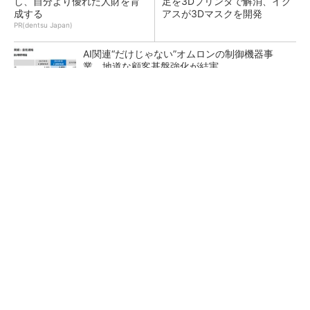
し、自分より優れた人財を育
足を3Dプリンタで解消、イグ
成する
アスが3Dマスクを開発
PR(dentsu Japan)
AI関連“だけじゃない”オムロンの制御機器事
業、地道な顧客基盤強化が結実
【レベル14】生成AIを味方に、3D CADを使い
こなそう！
「取りあえずボルトで固定」は禁物 締結部設
計で押さえるべき基本