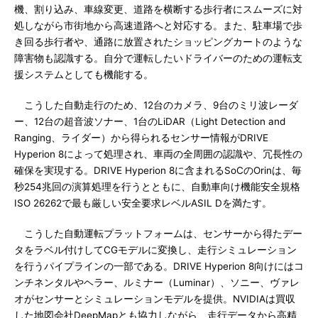
機、割り込み、車線変更、道路を横断する歩行者にスムーズに対
処しながら市街地から高速道路へと対応する。また、駐車場で歩
き回る歩行者や、通路に放置されたショッピングカートのような
障害物も認識する。自分で運転したいドライバーのための運転支
援システムとしても機能する。
こうした自動走行のため、12台のカメラ、9台のミリ波レーダ
ー、12台の超音波ソナー、1台のLiDAR（Light Detection and
Ranging、ライダー）から得られるセンサー情報がDRIVE
Hyperion 8によって処理され、車両の全周囲の認識や、冗長性の
確保を実現する。DRIVE Hyperion 8に含まれるSoCのOrinは、毎
秒254兆回の演算処理を行うとともに、自動車向け機能安全規格
ISO 26262で最も厳しい安全要求レベルASIL Dを満たす。
こうした自動運転プラットフォームは、センサーから得たデー
タをラベル付けしてCGモデルに変換し、走行シミュレーション
を行うパイプラインの一部である。DRIVE Hyperion 8向けにはコ
ンチネンタルやヘラー、ルミナー（Luminar）、ソニー、ヴァレ
オがセンサーとシミュレーションモデルを提供。NVIDIAは買収
した地図会社DeepMapとも協力しながら、走行データから高精