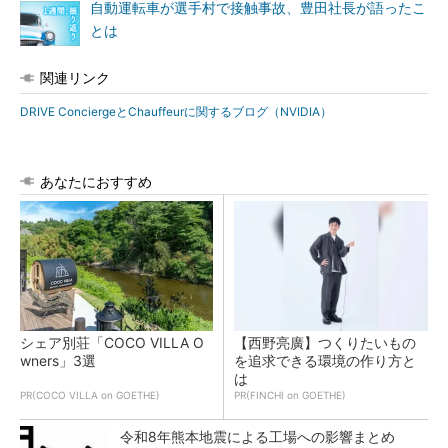
自動運転車が選手村で接触事故、豊田社長が語ったこ
とは
関連リンク
DRIVE ConciergeとChauffeurに関するブログ（NVIDIA）
あなたにおすすめ
シェア別荘「COCO VILLA O
【西野亮廣】つくりたいもの
wners」3選
を追求できる環境の作り方と
は
PR(COCO VILLA on GOETHE)
PR(FINCHI on GOETHE)
令和8年熊本地震による工場への影響まとめ