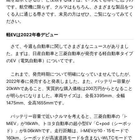
です。航空機に限らず、クルマはもちろん、さまざまな製品をつ
くる人に通じる尊さです。未見の方はぜひ、ご覧になってみてく
ださい。
軽EVは2022年春デビュー
さて、今週も自動車に関してさまざまなニュースがありまし
た。まずは、日産自動車と三菱自動車が発売する軽自動車タイプ
のEV（電気自動車）についてです。
これまで、発売時期について明確になっていませんでしたが、
2022年春に発売すると発表しました。また、バッテリー容量が
20kWhであること、実質的な購入価格は200万円からとなること
が明らかになりました。車両サイズは、全長3395mm、全幅
1475mm、全高1655mmです。
バッテリー容量で近いクルマを考えると、三菱自動車の「i-
MiEV」が16kWh、トヨタ自動車の超小型EV「C+pod（シーポッ
ド）」が9.06kWhです。走行距離は、i-MiEVが10・15モードで
160km、シーポッドが高速道路モードを含まないWLTCモードで