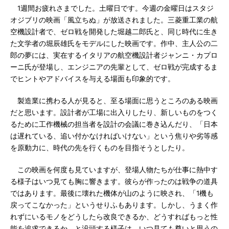
1週間お疲れさまでした。土曜日です。今週の金曜日はスタジ
オジブリの映画「風立ちぬ」が放送されました。三菱重工業の航
空機設計者で、ゼロ戦を開発した堀越二郎氏と、同じ時代に生き
た文学者の堀辰雄氏をモデルにした映画です。作中、主人公の二
郎の夢には、実在するイタリアの航空機設計者ジャンニ・カプロ
ーニ氏が登場し、エンジニアの先輩として、ゼロ戦が完成するま
でヒントやアドバイスを与える場面も印象的です。
製造業に携わる人が見ると、至る場面に思うところのある映画
だと思います。設計者が工場に出入りしたり、新しいものをつく
るために工作機械の担当者を設計の会議に巻き込んだり、「日本
は遅れている、追い付かなければいけない」という焦りや劣等感
を原動力に、時代の先を行くものを目指そうとしたり。
この映画を何度も見ていますが、登場人物たちが仕事に熱中す
る様子はいつ見ても胸に響きます。彼らが作ったのは戦争の道具
ではあります。最後に壊れた機体が山のように映され、「1機も
戻ってこなかった」というせりふもあります。しかし、うまく作
れずにいるモノをどうしたら改良できるか、どうすればもっと性
能を追求できるか、と没頭する様子は、いつ見ても尊いと思うの