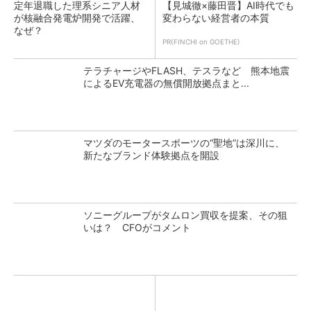
定年退職した理系シニア人材
【見城徹×藤田晋】AI時代でも
が核融合発電炉開発で活躍、
変わらない経営者の本質
なぜ？
PR(FINCHI on GOETHE)
テラチャージやFLASH、テスラなど 熊本地震
によるEV充電器の無償開放拠点まと...
マツダのモータースポーツの“聖地”は深川に、
新たなブランド体験拠点を開設
ソニーグループがタムロン買収を提案、その狙
いは？ CFOがコメント