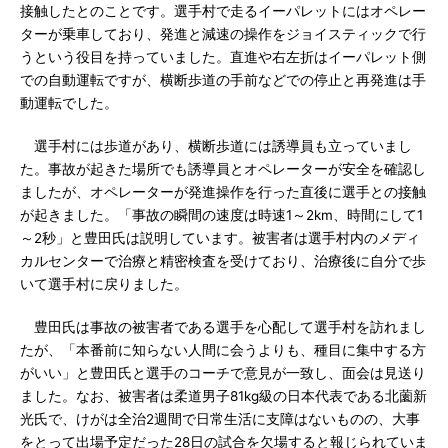
接触したとのことです。選手村で走るイーパレットにはオペレー
ターが乗車しており、発進と減速の操作をジョイスティックで行
うという役目を持っていました。直進や右左折はイーパレット側
での自動運転ですが、横断歩道の手前などでの停止と再発進は手
動運転でした。
選手村には歩道があり、横断歩道には誘導員も立っていまし
た。事故が起きた場所でも誘導員とオペレーターが安全を確認し
ましたが、オペレーターが発進操作を行った直後に選手との接触
が起きました。「事故の瞬間の速度は時速1～2km、時間にして1
～2秒」と豊田氏は説明しています。被害者は選手村内のメディ
カルセンターで治療と精密検査を受けており、治療後に自分で歩
いて選手村に戻りました。
豊田氏は事故の被害者である選手を心配して選手村を訪れまし
たが、「本番前に知らない人間に会うよりも、種目に集中する方
がいい」と豊田氏と選手のコーチで意見が一致し、面会は見送り
ました。なお、被害者は柔道男子81kg級の日本代表である北薗新
光氏で、けがは全治2週間で日常生活に支障はないものの、大事
をとって出場予定だった28日の試合を欠場すると報じられていま