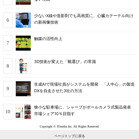
少ないX線や造影剤でも高画質に、心臓カテーテル向け
の新画像技術
触媒の活性向上
3D技術が変えた「靴選び」の常識
生成AIで現場社員がシステムを開発 「人中心」の製造
DXを自走させた3社の方法
狭小な駐車場に、シャープがポールカメラ式製品発表
市場シェア10％目指す
Copyright © ITmedia Inc. All Rights Reserved.
ページトップに戻る