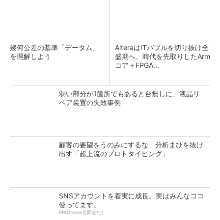
幾何公差の基準「データム」
AlteraはITバブルを切り抜け全
を理解しよう
盛期へ、時代を先取りしたArm
コア＋FPGA...
弱い部分が1箇所でもあると台無しに、液晶リ
ペア装置の失敗事例
顧客の要望をうのみにするな 分析まひを抜け
出す「超上流のプロトタイピング」
SNSアカウントを着実に成長。実はみんなココ
使ってます。
PR(Dreaw合同会社)