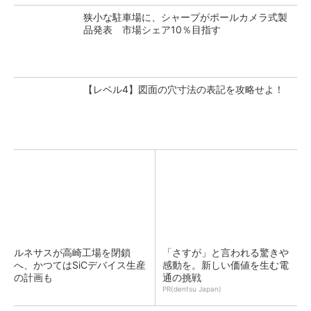
狭小な駐車場に、シャープがポールカメラ式製
品発表 市場シェア10％目指す
【レベル4】図面の穴寸法の表記を攻略せよ！
ルネサスが高崎工場を閉鎖
「さすが」と言われる驚きや
へ、かつてはSiCデバイス生産
感動を。新しい価値を生む電
の計画も
通の挑戦
PR(dentsu Japan)