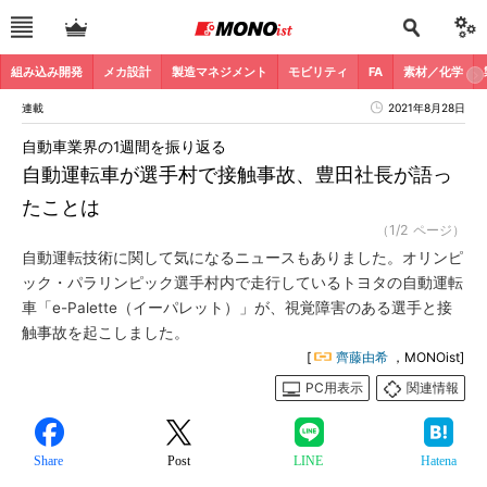
組み込み開発
メカ設計
製造マネジメント
モビリティ
FA
素材／化学
連載
2021年8月28日
自動車業界の1週間を振り返る
自動運転車が選手村で接触事故、豊田社長が語っ
たことは
（1/2 ページ）
自動運転技術に関して気になるニュースもありました。オリンピ
ック・パラリンピック選手村内で走行しているトヨタの自動運転
車「e-Palette（イーパレット）」が、視覚障害のある選手と接
触事故を起こしました。
[
齊藤由希
，MONOist]
PC用表示
関連情報
Share
Post
LINE
Hatena