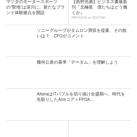
マツダのモータースポーツ
【西野亮廣】ビジネス書最新
の“聖地”は深川に、新たなブラ
刊『北極星 僕たちはどう働
ンド体験拠点を開設
くか』
PR(FINCHI on GOETHE)
ソニーグループがタムロン買収を提案、その狙
いは？ CFOがコメント
幾何公差の基準「データム」を理解しよう
AlteraはITバブルを切り抜け全盛期へ、時代を
先取りしたArmコア＋FPGA...