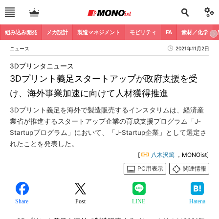
組み込み開発
メカ設計
製造マネジメント
モビリティ
FA
素材／化学
ニュース
2021年11月2日
3Dプリンタニュース
3Dプリント義足スタートアップが政府支援を受
け、海外事業加速に向けて人材獲得推進
3Dプリント義足を海外で製造販売するインスタリムは、経済産
業省が推進するスタートアップ企業の育成支援プログラム「J-
Startupプログラム」において、「J-Startup企業」として選定さ
れたことを発表した。
[
八木沢篤
，MONOist]
PC用表示
関連情報
Share
Post
LINE
Hatena