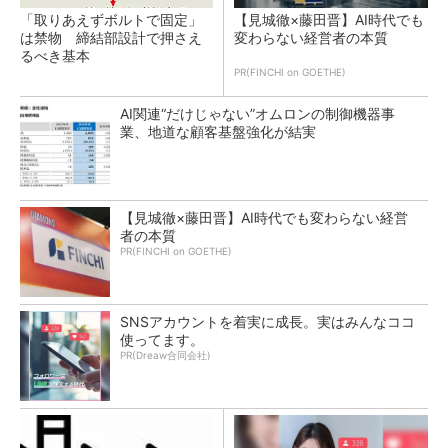
「取りあえずボルトで固定」
【見城徹×藤田晋】AI時代でも
は禁物 締結部設計で押さえ
変わらない経営者の本質
るべき基本
PR(FINCHI on GOETHE)
AI関連“だけじゃない”オムロンの制御機器事
業、地道な顧客基盤強化が結実
【見城徹×藤田晋】AI時代でも変わらない経営
者の本質
PR(FINCHI on GOETHE)
SNSアカウントを着実に成長。実はみんなココ
使ってます。
PR(Dreaw合同会社)