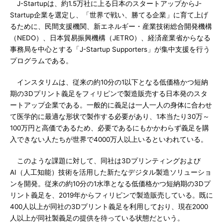
J-Startupは、約1.5万社に上る日本のスタートアップからJ-
Startup企業を選定し、「世界で戦い、勝てる企業」に育て上げ
るために、民間支援機関、新エネルギー・産業技術総合開発機構
（NEDO）、日本貿易振興機構（JETRO）、経済産業省からなる
事務局を中心とする「J-Startup Supporters」が集中支援を行う
プログラムである。
インスタリムは、従来の約10分の1以下となる低価格かつ短納
期の3Dプリント義足をフィリピンで製造販売する日本発のスタ
ートアップ企業である。一般的に義足は一人一人の身体に合わせ
て医学的に最適な形状で製作する必要があり、1本当たり30万～
100万円と高価であるため、必要であるにもかかわらず義足を購
入できない人たちが世界で4000万人以上いるといわれている。
このような課題に対して、同社は3Dプリンティングおよび
AI（人工知能）技術を活用した新たなデジタル製造ソリューショ
ンを開発。従来の約10分の1水準となる低価格かつ短納期の3Dプ
リント義足を、2019年からフィリピンで製造販売している。既に
400人以上が同社の3Dプリント義足を利用しており、現在2000
人以上が同社製義足の提供を待っている状態だという。