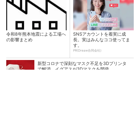
令和8年熊本地震による工場へ
SNSアカウントを着実に成
の影響まとめ
長。実はみんなココ使ってま
す。
PR(Dreaw合同会社)
新型コロナで深刻なマスク不足を3Dプリンタ
で解消、イグアスが3Dマスクを開発
【レベル14】生成AIを味方に、3D CADを使い
こなそう！
狭小な駐車場に、シャープがポールカメラ式製
品発表 市場シェア10％目指す