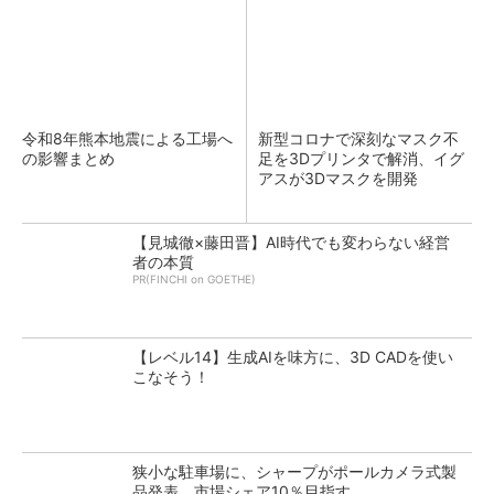
令和8年熊本地震による工場へ
新型コロナで深刻なマスク不
の影響まとめ
足を3Dプリンタで解消、イグ
アスが3Dマスクを開発
【見城徹×藤田晋】AI時代でも変わらない経営
者の本質
PR(FINCHI on GOETHE)
【レベル14】生成AIを味方に、3D CADを使い
こなそう！
狭小な駐車場に、シャープがポールカメラ式製
品発表 市場シェア10％目指す