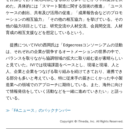
めた。具体的には「スマート製造に関する技術の推進」「ユース
ケースの創出、共有及び活用の促進」「成果報告会などのプロモ
ーションの相互協力」「その他の相互協力」を挙げている。その
他の協力項目としては、研究交流や人材交流、会員間交流、人材
育成の相互支援などを想定しているという。
提携についてIVIの西岡氏は「Edgecrossコンソーシアムの活動
は、それぞれの企業が競争するオートメーションの世界の中で、
バランスを取りながら協調領域の拡大に取り組む姿が素晴らしい
と見ていた。IVIでは現場課題をベースとし、現場と現場、人と
人、企業と企業をつなげる取り組みを続けてきており、連携でき
る部分も多いと考えている。特に従来手の届きにくかった中小製
造業への領域でのアプローチに期待している。また、海外に向け
て情報発信をしていく活動などを一緒に進めていきたい」と語っ
ている。
≫「FAニュース」のバックナンバー
Copyright © ITmedia, Inc. All Rights Reserved.