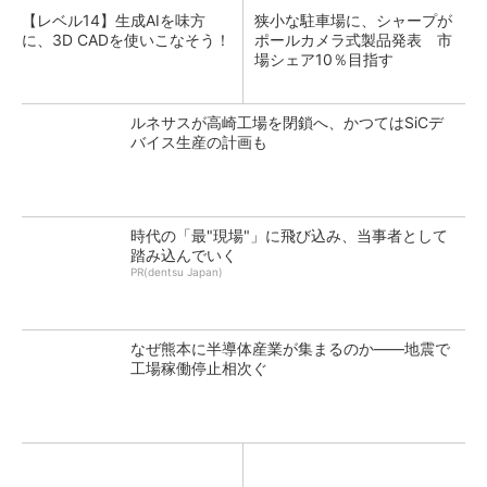
【レベル14】生成AIを味方
狭小な駐車場に、シャープが
に、3D CADを使いこなそう！
ポールカメラ式製品発表 市
場シェア10％目指す
ルネサスが高崎工場を閉鎖へ、かつてはSiCデ
バイス生産の計画も
時代の「最"現場"」に飛び込み、当事者として
踏み込んでいく
PR(dentsu Japan)
なぜ熊本に半導体産業が集まるのか――地震で
工場稼働停止相次ぐ