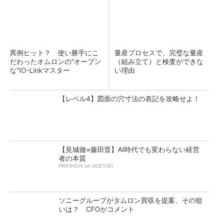
異例ヒット？ 使い勝手にこ
量産プロセスで、完璧な量産
だわったオムロンの“オープン
（組み立て）と検査ができな
な”IO-Linkマスター
い理由
【レベル4】図面の穴寸法の表記を攻略せよ！
【見城徹×藤田晋】AI時代でも変わらない経営
者の本質
PR(FINCHI on GOETHE)
ソニーグループがタムロン買収を提案、その狙
いは？ CFOがコメント