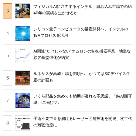
フィジカルAIに注力するインテル、組み込み市場での約
40年の実績を生かせるか
シリコン量子コンピュータの量産開発へ、インテルの
18Aプロセスを活用
AI関連“だけじゃない”オムロンの制御機器事業、地道な
顧客基盤強化が結実
ルネサスが高崎工場を閉鎖へ、かつてはSiCデバイス生
産の計画も
いくら部品を集めても納期が遅れる不思議、「納期順守
率」に潜むワナ
手術不要で音を届けるレーザー照射技術を開発、次世代
の難聴治療に