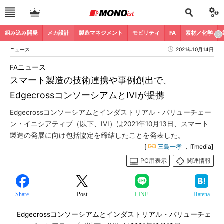
組み込み開発
メカ設計
製造マネジメント
モビリティ
FA
素材／化学
ニュース
2021年10月14日
FAニュース
スマート製造の技術連携や事例創出で、
EdgecrossコンソーシアムとIVIが提携
Edgecrossコンソーシアムとインダストリアル・バリューチェー
ン・イニシアティブ（以下、IVI）は2021年10月13日、スマート
製造の発展に向け包括協定を締結したことを発表した。
[
三島一孝
，ITmedia]
PC用表示
関連情報
Share
Post
LINE
Hatena
Edgecrossコンソーシアムとインダストリアル・バリューチェ