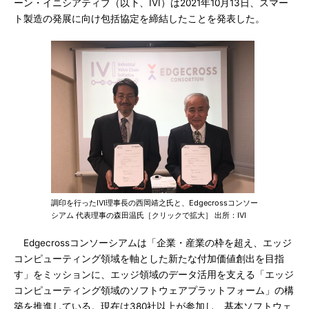
ーン・イニシアティブ（以下、IVI）は2021年10月13日、スマー
ト製造の発展に向け包括協定を締結したことを発表した。
調印を行ったIVI理事長の西岡靖之氏と、Edgecrossコンソー
シアム 代表理事の森田温氏［クリックで拡大］ 出所：IVI
Edgecrossコンソーシアムは「企業・産業の枠を超え、エッジ
コンピューティング領域を軸とした新たな付加価値創出を目指
す」をミッションに、エッジ領域のデータ活用を支える「エッジ
コンピューティング領域のソフトウェアプラットフォーム」の構
築を推進している。現在は380社以上が参加し、基本ソフトウェ