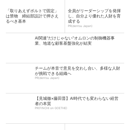
「取りあえずボルトで固定」
全員がリーダーシップを発揮
は禁物 締結部設計で押さえ
し、自分より優れた人財を育
るべき基本
成する
PR(dentsu Japan)
AI関連“だけじゃない”オムロンの制御機器事
業、地道な顧客基盤強化が結実
チームが本音で意見を交わし合い、多様な人財
が挑戦できる組織へ
PR(dentsu Japan)
【見城徹×藤田晋】AI時代でも変わらない経営
者の本質
PR(FINCHI on GOETHE)