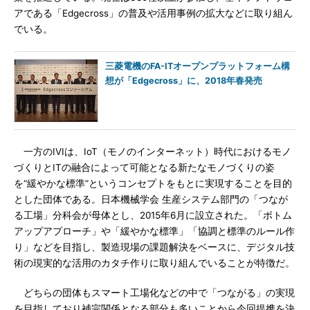
アである「Edgecross」の普及や活用事例の拡大などに取り組ん
でいる。
三菱電機のFA-ITオープンプラットフォーム構
想が「Edgecross」に、2018年春発売
一方のIVIは、IoT（モノのインターネット）時代におけるモノ
づくりとITの融合によって可能となる新たなモノづくりの姿
を“緩やかな標準”というコンセプトをもとに実現することを目的
とした団体である。日本機械学会 生産システム部門の「つなが
る工場」分科会が母体とし、2015年6月に設立された。「ボトム
アップアプローチ」や「緩やかな標準」「協調と標準のルール作
り」などを目指し、製造現場の課題解決をベースに、デジタル技
術の現実的な活用のカタチ作りに取り組んでいることが特徴だ。
どちらの団体もスマート工場化などの中で「つながる」の実現
を目指しており補完関係となる部分も多いことから今回提携を決