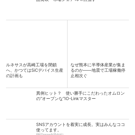
ルネサスが高崎工場を閉鎖
なぜ熊本に半導体産業が集ま
へ、かつてはSiCデバイス生産
るのか――地震で工場稼働停
の計画も
止相次ぐ
異例ヒット？ 使い勝手にこだわったオムロン
の“オープンな”IO-Linkマスター
SNSアカウントを着実に成長。実はみんなココ
使ってます。
PR(Dreaw合同会社)