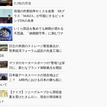
た3社の方法
現場の作業効率やミスを改善 XRグ
ラス「MiRZA」が可能にするピッキ
ングDXの未来
いくら部品を集めても納期が遅れる
不思議、「納期順守率」に潜むワナ
日立の米国のストレージ製造拠点が、
世界経済フォーラム認定の先進工場に
選出
マツダのモータースポーツの“聖地”は深
川に、新たなブランド体験拠点を開設
日本版データスペースの現在地はど
こ？ AI時代における日本の勝ち筋に
ついて
【クイズ】ソニーグループから買収提
案を受けたタムロン、現在の筆頭株主
は？