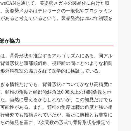
weCANを通じて、美姿勢メガネの製品化に向けた取
る。美姿勢メガネはテレワークの一般化やプログラミン
があると考えているという。製品発売は2022年初頭を
部が協力
は、背骨形状を推定するアルゴリズムにある。同アル
、背骨形状と頭部傾斜角、視距離の間にどのような相関
整形外科教室の協力を経て医学的に検証している。
きる情報だけでも、背骨形状についてかなり高精度に
、頚椎の角度と頭部傾斜角は0.98以上の相関係数を示
いた。当然に思えるかもしれないが、この知見だけでも
る可能性がある。また、頚椎の角度は腰の角度と強い相
の先行研究でも指摘されていたが、新たに胸椎とも非常に
らの知見を基に、2次関数の形式で背骨形状を推定で