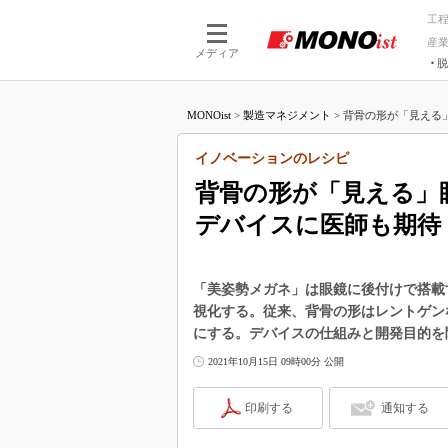
工
産
メディア
脱
つながる技術
AI×技術
MONOist
>
製造マネジメント
>
背骨の形が「見える」
つながる工場
AI×設備
つながるサービ
Physical
イノベーションのレシピ
背骨の形が「見える」
デバイスに医師も期待
「美姿勢メガネ」は眼鏡に後付けで搭載
視化する。従来、背骨の形はレントゲン
にする。デバイスの仕組みと開発目的を
2021年10月15日 09時00分 公開
印刷する
通知する