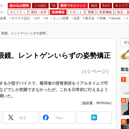
程別：
組み込み開発
メカ設計
製造マネジメント
物流
R＆D
キャリア
FA
業別：
モビリティ
素材／化学
医療機器
ロボット
電機
産業機械
食品・
炭素
サステナ設計
エッジ逆襲
品質
展示会
特集
メ
IoT
AI
ebook
伝承
組み込み開発
CEATEC
読者調査まとめ
編集後記
眼鏡、レントゲンいらずの姿勢...
JIMTOF
保全
メカ設計
つながるクルマ
組込み/エッジ コンピューティング
ス
 AI
製造マネジメント
5G
展＆IoT/5Gソリューション展
VR／AR
FA
眼鏡、レントゲンいらずの姿勢矯正
IIFES
モビリティ
フィールドサービス
国際ロボット展
素材／化学
FPGA
製造
（1/2 ページ）
ジャパンモビリティショー
組み込み画像技術
TECHNO-FRONTIER
する小型デバイスで、着用者の背骨形状をリアルタイムで可
組み込みモデリング
などでしか把握できなかったが、これを日常的に行えるよう
人テク展
Windows Embedded
聞いた。
スマート工場EXPO
[
池谷翼
，
MONOist
]
車載ソフト開発
EdgeTech+
ISO26262
日本ものづくりワールド
見る
Share
無償設計ツール
AUTOMOTIVE WORLD