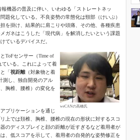
情報機器の普及に伴い、いわゆる「ストレートネッ
会問題化している。不良姿勢の常態化は頸部（けいぶ）
負担を掛け、結果的に肩こりや頭痛、その他、各種疾患
勢メガネはこうした「現代病」を解消したいという課題
続けているデバイスだ。
Fセンサー（Time of
されている。これによって着
」と「
視距離
（対象物と着
計測し、独自開発のアル
椎、胸椎、腰椎）の変化を
weCANの高橋氏
アプリケーションを通じ
プリ上では頚椎、胸椎、腰椎の現在の形状に対するスコ
機器のディスプレイと顔の距離が近すぎるなど着用者が
合は、低スコアを示して、着用者の自発的な姿勢修正を