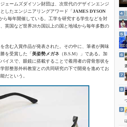
3Dプリンタ
ジェームズダイソン財団は、次世代のデザインエンジ
産業オープンネット展
デジタルツインとCAE
的としたエンジニアリングアワード「
JAMES DYSON
5年から毎年開催している。工学を研究する学生などを対
S＆OP
、英国など世界28カ国以上の国と地域から毎年多数の
インダストリー4.0
イノベーション
製造業ビッグデータ
を含む入賞作品が発表された。その中に、筆者が興味
優勝を受賞した「
美姿勢メガネ
（B.S.M）」である。加
メイドインジャパン
デバイスで、眼鏡に搭載することで着用者の背骨形状を
植物工場
医学部整形外科教室との共同研究の下で開発を進めてお
知財マネジメント
可能だという。
海外生産
グローバル設計・開発
制御セキュリティ
新型コロナへの対応