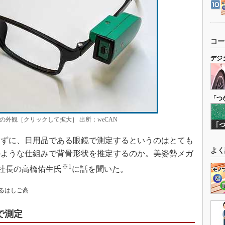
コー
デジ
「つ
外観［クリックして拡大］ 出所：weCAN
ずに、日用品である眼鏡で測定するというのはとても
よく
のような仕組みで背骨形状を推定するのか。美姿勢メガ
※1
役社長の高橋佑生氏
に話を聞いた。
るはしご高
で測定