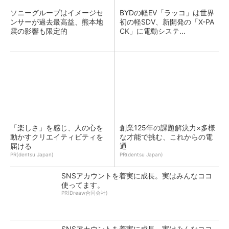
ソニーグループはイメージセ
BYDの軽EV「ラッコ」は世界
ンサーが過去最高益、熊本地
初の軽SDV、新開発の「X-PA
震の影響も限定的
CK」に電動システ...
「楽しさ」を感じ、人の心を
創業125年の課題解決力×多様
動かすクリエイティビティを
な才能で挑む、これからの電
届ける
通
PR(dentsu Japan)
PR(dentsu Japan)
SNSアカウントを着実に成長。実はみんなココ
使ってます。
PR(Dreaw合同会社)
SNSアカウントを着実に成長。実はみんなココ