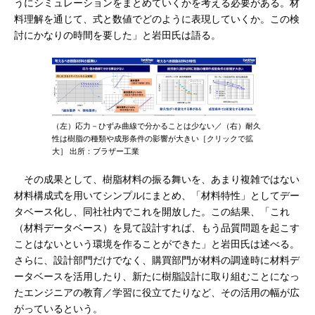
うにシミュレーションをまとめていくかを考える必要がある。材
料理解を通じて、式と数値でどのように表現していくか。この検
討にかなりの時間を要した」と岩田氏は語る。
（左）応力－ひずみ曲線で分かることは少ない／（右）耐久
性は樹脂の種類や成形条件の影響が大きい［クリックで拡
大］ 出所：ブラザー工業
その成果として、樹脂材料の振る舞いを、あまり複雑ではない
材料構成式を用いてシンプルにまとめ、「材料特性」としてデー
タベース化し、同社社内でこれを開放した。この結果、「これ
（材料データベース）を見て設計すれば、もう品質問題を起こす
ことはないという環境を作ることができた」と岩田氏は述べる。
さらに、設計部門だけでなく、購買部門が材料の調達時に材料デ
ータベースを活用したり、新たに樹脂設計に取り組むことになっ
たエンジニアの教育／学習に役立てたりなど、その活用の幅が広
がっているという。