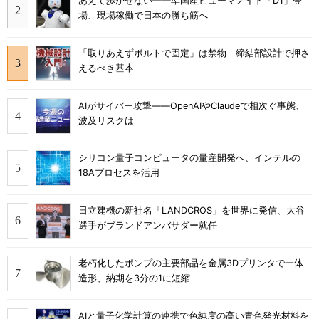
あえて歩かせない――準国産ヒューマノイド「D1」登
場、現場稼働で日本の勝ち筋へ
「取りあえずボルトで固定」は禁物 締結部設計で押さ
えるべき基本
AIがサイバー攻撃――OpenAIやClaudeで相次ぐ事態、
波及リスクは
シリコン量子コンピュータの量産開発へ、インテルの
18Aプロセスを活用
日立建機の新社名「LANDCROS」を世界に発信、大谷
選手がブランドアンバサダー就任
老朽化したポンプの主要部品を金属3Dプリンタで一体
造形、納期を3分の1に短縮
AIと量子化学計算の連携で色純度の高い青色発光材料を