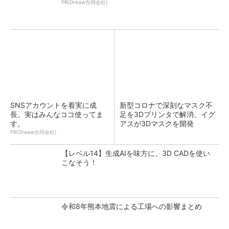
PR(Dreaw合同会社)
SNSアカウントを着実に成
新型コロナで深刻なマスク不
長。実はみんなココ使ってま
足を3Dプリンタで解消、イグ
す。
アスが3Dマスクを開発
PR(Dreaw合同会社)
【レベル14】生成AIを味方に、3D CADを使い
こなそう！
令和8年熊本地震による工場への影響まとめ