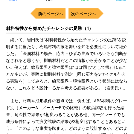
前のページへ
次のページへ
材料特性から始めたチャレンジの足跡（1）
続いて、岩田氏は“材料特性から始めたチャレンジの足跡”を説
明するに当たり、樹脂材料の振る舞いを知る必要性について紹介
した。「金属材料の場合、応力－ひずみ曲線でいろいろな判断が
なされると思うが、樹脂材料だとこの情報から分かることが少な
い。例えば、線形限界と弾性限界は“ほぼ同じ”として扱われるこ
とが多いが、実際に樹脂材料で測定（同じ応力を3サイクル与え
る実験を）してみると、線形限界＝弾性限界という状態にはなら
ない。これをどう設計するかを考える必要がある」（岩田氏）。
また、材料や成形条件の観点では、例えば、ABS材料のグレー
ド別（メーカーA、メーカーBでの比較）の疲労試験を行った結
果、耐久性で結果が1桁変わることがある他、同一グレードでも
成形条件によって疲労試験の結果が2桁変化することもあるとい
う。「このような事実を踏まえ、どのように設計するか、どのよ