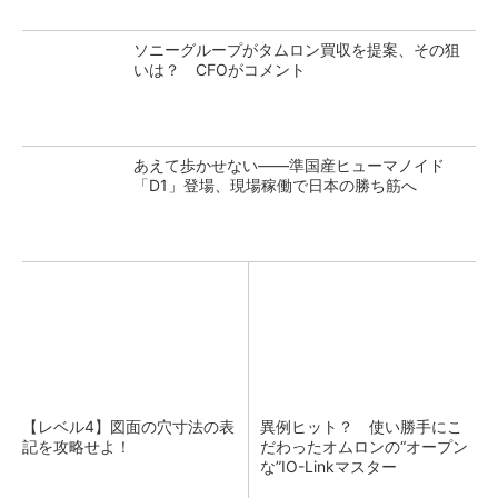
ソニーグループがタムロン買収を提案、その狙
いは？ CFOがコメント
あえて歩かせない――準国産ヒューマノイド
「D1」登場、現場稼働で日本の勝ち筋へ
【レベル4】図面の穴寸法の表
異例ヒット？ 使い勝手にこ
記を攻略せよ！
だわったオムロンの“オープン
な”IO-Linkマスター