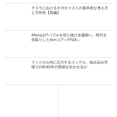
テスラにおけるギガキャストの基本的な考え方
と方向性【前編】
AlteraはITバブルを切り抜け全盛期へ、時代を
先取りしたArmコア＋FPGA...
フィジカルAIに注力するインテル、組み込み市
場での約40年の実績を生かせるか