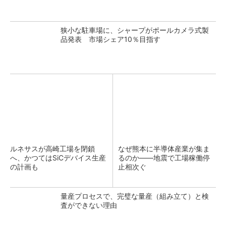
狭小な駐車場に、シャープがポールカメラ式製
品発表 市場シェア10％目指す
ルネサスが高崎工場を閉鎖
なぜ熊本に半導体産業が集ま
へ、かつてはSiCデバイス生産
るのか――地震で工場稼働停
の計画も
止相次ぐ
量産プロセスで、完璧な量産（組み立て）と検
査ができない理由