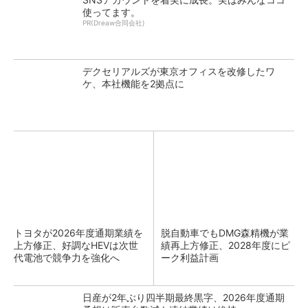
使ってます。
PR(Dreaw合同会社)
デクセリアルズが東京オフィスを改修したワ
ケ、本社機能を2拠点に
トヨタが2026年度通期業績を
脱自動車でもDMG森精機が業
上方修正、好調なHEVは次世
績再上方修正、2028年度にピ
代電池で競争力を強化へ
ーク利益計画
日産が2年ぶり四半期最終黒字、2026年度通期