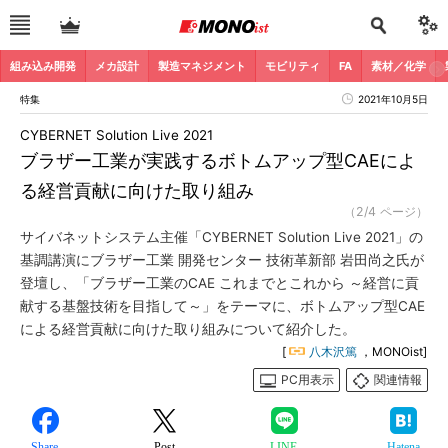
組み込み開発
メカ設計
製造マネジメント
モビリティ
FA
素材／化学
特集
2021年10月5日
CYBERNET Solution Live 2021
ブラザー工業が実践するボトムアップ型CAEによ
る経営貢献に向けた取り組み
（2/4 ページ）
サイバネットシステム主催「CYBERNET Solution Live 2021」の
基調講演にブラザー工業 開発センター 技術革新部 岩田尚之氏が
登壇し、「ブラザー工業のCAE これまでとこれから ～経営に貢
献する基盤技術を目指して～」をテーマに、ボトムアップ型CAE
による経営貢献に向けた取り組みについて紹介した。
[
八木沢篤
，MONOist]
PC用表示
関連情報
Share
Post
LINE
Hatena