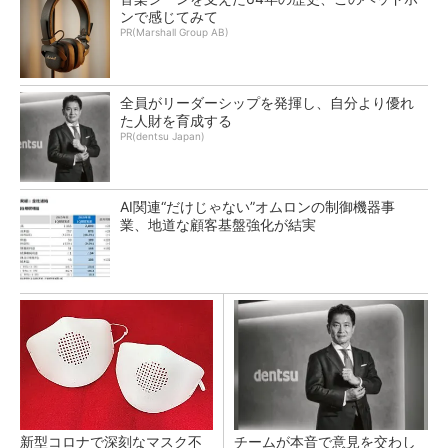
ンで感じてみて
PR(Marshall Group AB)
全員がリーダーシップを発揮し、自分より優れ
た人財を育成する
PR(dentsu Japan)
AI関連“だけじゃない”オムロンの制御機器事
業、地道な顧客基盤強化が結実
新型コロナで深刻なマスク不
チームが本音で意見を交わし