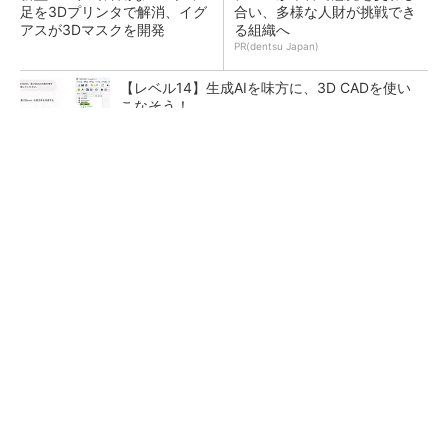
足を3Dプリンタで解消、イグ
合い、多様な人財が挑戦でき
アスが3Dマスクを開発
る組織へ
PR(dentsu Japan)
【レベル14】生成AIを味方に、3D CADを使い
こなそう！
令和8年熊本地震による工場への影響まとめ
狭小な駐車場に、シャープがポールカメラ式製
品発表 市場シェア10％目指す