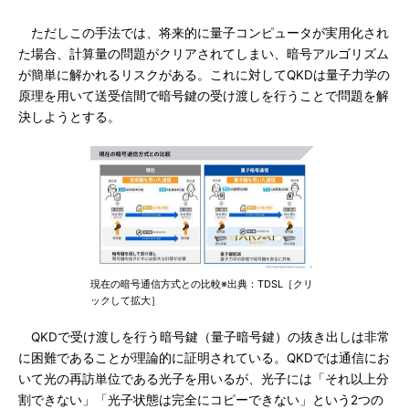
ただしこの手法では、将来的に量子コンピュータが実用化され
た場合、計算量の問題がクリアされてしまい、暗号アルゴリズム
が簡単に解かれるリスクがある。これに対してQKDは量子力学の
原理を用いて送受信間で暗号鍵の受け渡しを行うことで問題を解
決しようとする。
現在の暗号通信方式との比較※出典：TDSL［クリ
ックして拡大］
QKDで受け渡しを行う暗号鍵（量子暗号鍵）の抜き出しは非常
に困難であることが理論的に証明されている。QKDでは通信にお
いて光の再訪単位である光子を用いるが、光子には「それ以上分
割できない」「光子状態は完全にコピーできない」という2つの