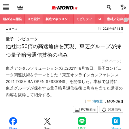
組み込み開発
メカ設計
製造マネジメント
モビリティ
FA
素材／化学
ニュース
2021年9月13日
量子コンピュータ
他社比50倍の高速通信を実現、東芝グループが持
つ量子暗号通信技術の強み
（1/2 ページ）
東芝デジタルソリューションズは2021年8月19日、量子コンピュ
ータ関連技術をテーマとした「東芝オンラインカンファレンス
2021 TOSHIBA OPEN SESSIONS」を開催した。本稿では特に、
東芝グループが保有する量子暗号通信技術に焦点を当てた講演の
内容を抜粋して紹介する。
[
池谷翼
，MONOist]
PC用表示
関連情報
Share
Post
LINE
Hatena