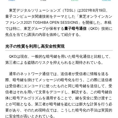
東芝デジタルソリューションズ（TDSL）は2021年8月19日、
量子コンピュータ関連技術をテーマとした「東芝オンラインカン
ファレンス2021 TOSHIBA OPEN SESSIONS」を開催した。本稿
では特に、東芝グループが保有する
量子暗号通信
（QKD）技術に
焦点を当てた講演の内容を抜粋して紹介する。
光子の性質を利用し高安全性実現
QKDは現在、一般的な暗号鍵を用いた暗号化通信と比較して、
第三者による盗聴のリスクを抑えられると期待されている。
通常のネットワーク通信では、送信者が受信者に情報を送る
際、暗号鍵を掛けてメッセージの暗号化を行う。この際に送信者
は受信者にエンコードに使ったものと同じ暗号鍵を送信して、受
信者はそれを用いて文章をデコードし、解読する。この暗号鍵自
体に暗号アルゴリズムを適用することで、鍵を安全に受け渡すこ
とが可能となる。第三者が暗号鍵を盗むには膨大な計算を行う必
要があり、そのため現時点では、こうした暗号化の手法は実質的
に安全性が高いとされている。