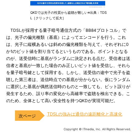
QKDでは光子の性質から盗聴が難しい※出典：TDS
L［クリックして拡大］
TDSLが採用する量子暗号通信方式の「BB84プロトコル」で
は、光子の偏光種類（基底）によってエンコードを行う。これ
は、光子に縦横あるいは斜めの偏光種類を与えて、それぞれに0
か1のビット値を割り当てるというものである。ポイントとなる
のが、送受信時に基底がランダムに決定される点だ。受信者は送
信者と基底が一致した場合のみ正しいビット値を受信し、それら
を量子暗号鍵として採用する。しかし、送受信の途中で光子を盗
聴した第三者は、送信時点での基底が分からない。仮にランダム
に選択した基底が偶然送信時のものと一致しても、ビット誤りが
発生するため、誤り率の変化から高確率で盗聴を検出できる。こ
のため、全体として高い安全性を持つQKDが実現可能だ。
TDSLの強みは通信の遠距離化と高速化
Copyright © ITmedia, Inc. All Rights Reserved.