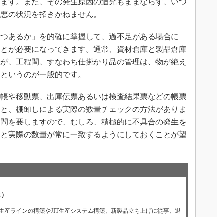
ります。また、その発生原因の追究もままならず、いつ
最悪の状況を招きかねません。
つあるか」を的確に掌握して、過不足がある場合に
ことが必要になってきます。通常、資材倉庫と製品倉庫
すが、工程間、すなわち仕掛かり品の管理は、物が絶え
いというのが一般的です。
帳や移動票、出庫伝票あるいは検査結果票などの帳票
式と、棚卸しによる実際の数量チェックの方法がありま
手間を要しますので、むしろ、積極的に不具合の発生を
量と実際の数量が常に一致するようにしておくことが望
じ）
生産ラインの構築やJIT生産システム構築、新製品立ち上げに従事。退