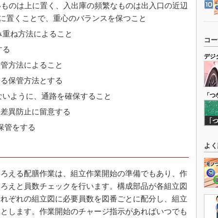
いものは上に置く、入出庫の頻繁なものは出入口の近辺
に置くことで、重心のバランスを保つこと
み重ね方法によること
コー
する
デジ
保管方法によること
する保管方法とする
ないように、通路を確保すること
「つ
の差異防止に留意する
保管をする
よく
ろえる配膳作業は、組立作業開始の準備でもあり、作
そろえと員数チェックを行います。構成部品が各組立図
それぞれの組立図に必要員数を図番ごとに配分し、組立
機とします。作業開始のチャージ指示があればいつでも