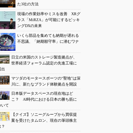
た3社の方法
現場の作業効率やミスを改善 XRグ
ラス「MiRZA」が可能にするピッキ
ングDXの未来
いくら部品を集めても納期が遅れる
不思議、「納期順守率」に潜むワナ
日立の米国のストレージ製造拠点が、
世界経済フォーラム認定の先進工場に
選出
マツダのモータースポーツの“聖地”は深
川に、新たなブランド体験拠点を開設
日本版データスペースの現在地はど
こ？ AI時代における日本の勝ち筋に
ついて
【クイズ】ソニーグループから買収提
案を受けたタムロン、現在の筆頭株主
は？