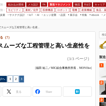
程別：
組み込み開発
メカ設計
製造マネジメント
物流
R＆D
キャリア
FA
業別：
モビリティ
素材／化学
医療機器
ロボット
電機
産業機械
食品・
炭素
サステナ設計
エッジ逆襲
品質
展示会
特集
メ
IoT
AI
ebook
伝承
組み込み開発
CEATEC
読者調査まとめ
編集後記
スムーズな工程管理と高い生産...
JIMTOF
保全
メカ設計
つながるクルマ
組込み/エッジ コンピューティング
ス
 AI
製造マネジメント
5G
る（7）
展＆IoT/5Gソリューション展
VR／AR
FA
スムーズな工程管理と高い生産性を
IIFES
モビリティ
フィールドサービス
国際ロボット展
素材／化学
FPGA
製造
（3/3 ページ）
ジャパンモビリティショー
組み込み画像技術
TECHNO-FRONTIER
[
福田 祐二／MIC綜合事務所所長
，
MONOist
]
組み込みモデリング
人テク展
Windows Embedded
ジへ
1
|
2
|
3
スマート工場EXPO
車載ソフト開発
EdgeTech+
見る
Share
ISO26262
日本ものづくりワールド
無償設計ツール
AUTOMOTIVE WORLD