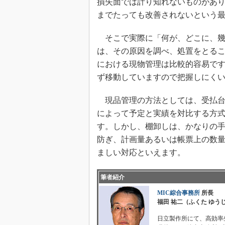
損失面では計り知れないものがあ
までたっても改善されないという
そこで実際に「何が、どこに、幾
は、その原因を調べ、処置をとる
における現物管理は比較的容易で
ず移動していますので把握しにく
現品管理の方法としては、受払台
によって予定と実績を対比する方
す。しかし、棚卸しは、かなりの
防ぎ、計画量あるいは帳票上の数
ましい対応といえます。
筆者紹介
MIC綜合事務所
所長
福田 祐二（ふくた ゆう
日立製作所にて、高効率