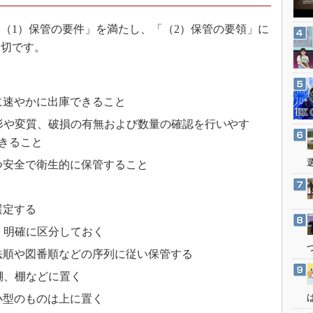
3Dプリンタ
産業オープンネット展
デジタルツインとCAE
（1）保管の要件」を満たし、「（2）保管の要領」に
大切です。
S＆OP
インダストリー4.0
イノベーション
に速やかに出庫できること
製造業ビッグデータ
形や変質、破損の有無および数量の確認を行いやす
メイドインジャパン
きること
植物工場
つ安全で衛生的に保管すること
知財マネジメント
海外生産
選定する
グローバル設計・開発
、明確に区分しておく
制御セキュリティ
法順や図番順などの序列に従い保管する
新型コロナへの対応
棚、棚などに置く
小型のものは上に置く