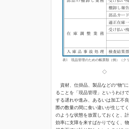
表1 現品管理のための帳票類（例）（ク
◇ 
資材、仕掛品、製品などの“物”
ることを「現品管理」というわけ
する遅れや進み、あるいは加工不
際の数量の間に食い違いが生じて
のような状態を放置しておくと、
効率に支障を来すばかりでなく、