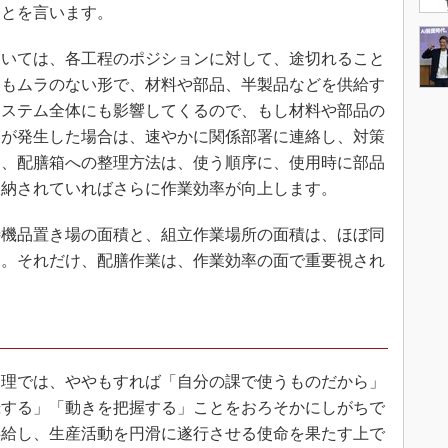
ことを言います。
いては、各工程のポジションに対して、途切れること
にもムラのない形で、材料や部品、半製品などを供給す
システム全体にも影響してくるので、もし材料や部品の
合が発生した場合は、速やかに関係部署に連絡し、対策
た、配膳箱への整理方法は、使う順序に、使用時に部品
収納されていればさらに作業効率が向上します。
機品置き場の面積と、組立作業場所の面積は、ほぼ同
す。それだけ、配膳作業は、作業効率の面で重要視され
理では、ややもすれば「自分の課で使うものだから」
録する」「動きを把握する」ことをおろそかにしがちで
供給し、生産活動を円滑に遂行させる使命を果たす上で