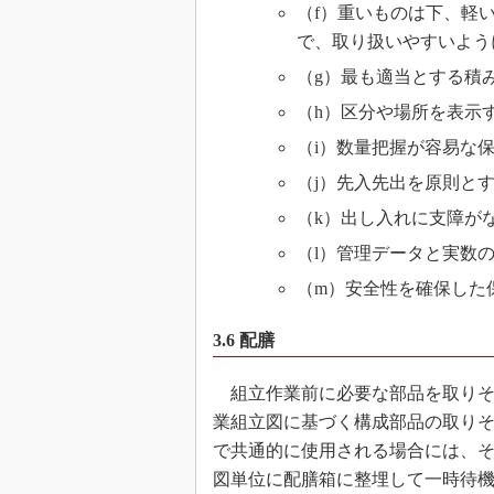
（f）重いものは下、軽
で、取り扱いやすいよう
（g）最も適当とする積
（h）区分や場所を表示
（i）数量把握が容易な
（j）先入先出を原則と
（k）出し入れに支障が
（l）管理データと実数
（m）安全性を確保した
3.6 配膳
組立作業前に必要な部品を取りそ
業組立図に基づく構成部品の取り
で共通的に使用される場合には、
図単位に配膳箱に整埋して一時待