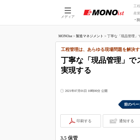
工
産
メディア
脱
つながる技術
AI×技術
MONOist
>
製造マネジメント
>
丁寧な「現品管理」で
つながる工場
AI×設備
つながるサービ
Physical
工程管理は、あらゆる現場問題を解決す
丁寧な「現品管理」で
実現する
2021年07月01日 10時00分 公開
前のペー
印刷する
通知する
3.5 保管