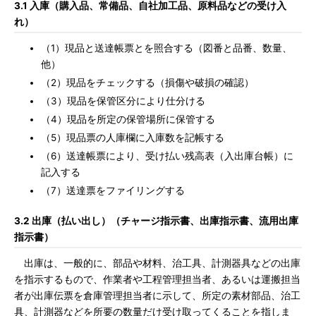
3.1 入庫（購入品、常備品、自社加工品、原料品などの受け入
れ）
（1）現品と送達帳票とを照合する（図番と品番、数量、
他）
（2）現品をチェックする（損傷や破損の確認）
（3）現品を保管区分により仕分ける
（4）現品を所定の保管場所に保管する
（5）現品票の人庫欄に入庫数を記帳する
（6）送達帳票により、受け払い残高表（入出庫台帳）に
記入する
（7）送達票をファイリングする
3.2 出庫（払い出し）（チャージ指示書、出庫指示書、流用出庫
指示書）
出庫は、一般的に、部品や材料、治工具、計測器具などの出庫
を指示するもので、作業者や工程管理担当者、あるいは運搬担当
者が出庫伝票を倉庫管理担当者に示して、所定の素材部品、治工
具、計測器などを所要の数量だけ受け取ってくることを指しま