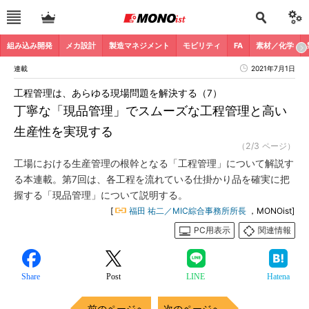
組み込み開発
メカ設計
製造マネジメント
モビリティ
FA
素材／化学
連載
2021年7月1日
工程管理は、あらゆる現場問題を解決する（7）
丁寧な「現品管理」でスムーズな工程管理と高い
生産性を実現する
（2/3 ページ）
工場における生産管理の根幹となる「工程管理」について解説す
る本連載。第7回は、各工程を流れている仕掛かり品を確実に把
握する「現品管理」について説明する。
[
福田 祐二／MIC綜合事務所所長
，MONOist]
PC用表示
関連情報
Share
Post
LINE
Hatena
前のページへ
次のページへ