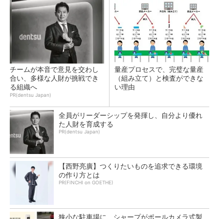
チームが本音で意見を交わし
量産プロセスで、完璧な量産
合い、多様な人財が挑戦でき
（組み立て）と検査ができな
る組織へ
い理由
PR(dentsu Japan)
全員がリーダーシップを発揮し、自分より優れ
た人財を育成する
PR(dentsu Japan)
【西野亮廣】つくりたいものを追求できる環境
の作り方とは
PR(FINCHI on GOETHE)
狭小な駐車場に、シャープがポールカメラ式製