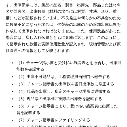
す。出庫伝票には、製品の品名、製番、出庫先、部品または材料
名や器具名、出庫数量（材料の場合には材質、寸法、形状、重
量）などが記載されています。不良発生や何らかの不具合のため
に数量不足になった場合は、代替品の出庫のため追加出庫伝票を
作成して出庫されなければなりません。また、使用残品があった
場合には、戻し入れ伝票とともに倉庫に返します。このようにし
て指示された数量と実際使用数量が記入され、現物管理および原
価管理への情報として反映されます。
（1）チャージ指示書と受け払い残高表とを照合し、出庫可
能数を確認する
（2）出庫不可能品は、工程管理担当部門へ報告する
（3）チャージ指示書の出庫数を当日出庫数に修正する
（4）現品を出庫し、所定のチャージ場所に運搬する
（5）現品票の出庫欄に実際の出庫数を記帳する
（6）チャージ指示書により、受け払い残高表に出庫した
旨を記帳する
（7）チャージ指示書をファイリングする