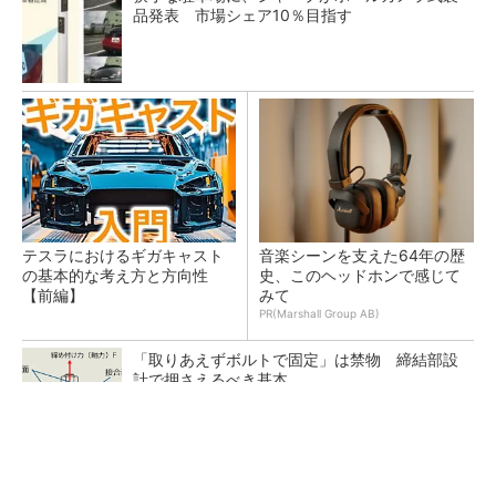
品発表 市場シェア10％目指す
テスラにおけるギガキャスト
音楽シーンを支えた64年の歴
の基本的な考え方と方向性
史、このヘッドホンで感じて
【前編】
みて
PR(Marshall Group AB)
「取りあえずボルトで固定」は禁物 締結部設
計で押さえるべき基本
【レベル14】生成AIを味方に、3D CADを使い
こなそう！