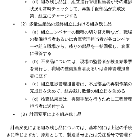
（d）組み残し品は、組立進行管理担当者がその進捗
状況を常時チェックして、再製手配部品が完成次
第、組立にチャージする
（2）多量生産品の最終組立における組み残し品
（a）組立コンベヤーの機種の切り替え時など、職場
の整備担当者あるいは倉庫管理担当者が各コンベヤ
ーや組立職場から、残りの部品を一括回収し、倉庫
に保管する
（b）不良品については、現場の監督者が検査結果票
を発行し、職場の整備担当者あるいは倉庫管理担当
者に渡す
（c）組立進捗管理担当者は、不足部品の再製作業の
完成日を決めて、組み残し数量の組立日を決める
（d）検査結果票は、再製手配を行うために工程管理
担当者に送付する
（3）計画変更による組み残し品
計画変更による組み残し品については、基本的には上記の手続
きに準じますが、原則として、製造番号または受注番号で管理す