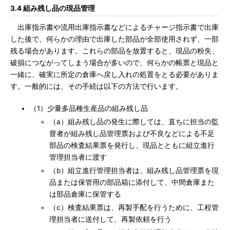
3.4 組み残し品の現品管理
出庫指示書や流用出庫指示書などによるチャージ指示書で出庫
した後で、何らかの理由で出庫した部品が全部使用されず、一部
残る場合があります。これらの部品を放置すると、現品の粉失、
破損につながってしまう場合が多いので、何らかの帳票と現品と
一緒に、確実に所定の倉庫へ戻し入れの処置をとる必要がありま
す。一般的には、その手続は以下の方法で行います。
（1）少量多品種生産品の組み残し品
（a）組み残し品の発生に際しては、直ちに担当の監
督者が組み残し品管理票および不良などによる不足
部品の検査結果票を発行し、現品とともに組立進行
管理担当者に渡す
（b）組立進行管理担当者は、組み残し品管理票を現
品または保管用の部品箱に添付して、中間倉庫また
は部品倉庫に保管する
（c）検査結果票は、再製手配を行うために、工程管
理担当者に送付して、再製依頼を行う