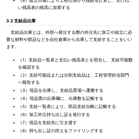
（8）組立日報により工程仕掛かり残数を計算し、受け払
い残高表の残高に加算する
3.3 支給品出庫
支給品出庫とは、外部へ発注する際の外注先に加工や組立に必
要な材料や部品などを自社倉庫から出庫して支給することをいい
ます。
（1）支給品一覧表と支払い残高表とを照合し、支給可能数
を確認する
（2）支給可能品または分割支給品は、工程管理担当部門
へ報告する
（3）現品を出庫し、支給品置場へ運搬する
（4）現品票の出庫欄に、出庫数を記帳する
（5）支給一覧表により、部品支給台帳に記帳する
（6）加工外注持ち出し証を発行する
（7）現品を支給先に引き渡す
（8）持ち出し証の控えをファイリングする