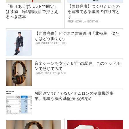
「取りあえずボルトで固定」
【西野亮廣】つくりたいもの
は禁物 締結部設計で押さえ
を追求できる環境の作り方と
るべき基本
は
PR(FINCHI on GOETHE)
【西野亮廣】ビジネス書最新刊『北極星 僕た
ちはどう働くか』
PR(FINCHI on GOETHE)
音楽シーンを支えた64年の歴史、このヘッドホ
ンで感じてみて
PR(Marshall Group AB)
AI関連“だけじゃない”オムロンの制御機器事
業、地道な顧客基盤強化が結実