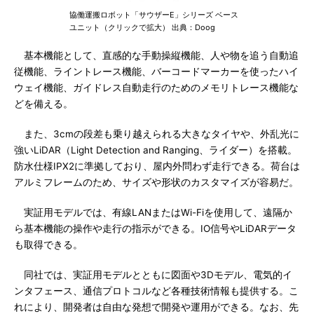
協働運搬ロボット「サウザーE」シリーズ ベース
ユニット（クリックで拡大） 出典：Doog
基本機能として、直感的な手動操縦機能、人や物を追う自動追
従機能、ライントレース機能、バーコードマーカーを使ったハイ
ウェイ機能、ガイドレス自動走行のためのメモリトレース機能な
どを備える。
また、3cmの段差も乗り越えられる大きなタイヤや、外乱光に
強いLiDAR（Light Detection and Ranging、ライダー）を搭載。
防水仕様IPX2に準拠しており、屋内外問わず走行できる。荷台は
アルミフレームのため、サイズや形状のカスタマイズが容易だ。
実証用モデルでは、有線LANまたはWi-Fiを使用して、遠隔か
ら基本機能の操作や走行の指示ができる。IO信号やLiDARデータ
も取得できる。
同社では、実証用モデルとともに図面や3Dモデル、電気的イ
ンタフェース、通信プロトコルなど各種技術情報も提供する。こ
れにより、開発者は自由な発想で開発や運用ができる。なお、先