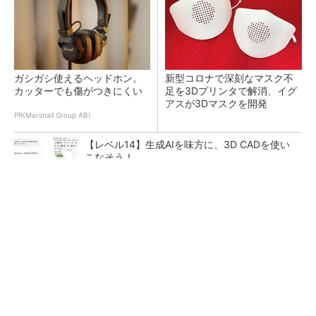
ガシガシ使えるヘッドホン。
新型コロナで深刻なマスク不
カッターでも傷がつきにくい
足を3Dプリンタで解消、イグ
アスが3Dマスクを開発
PR(Marshall Group AB)
【レベル14】生成AIを味方に、3D CADを使い
こなそう！
令和8年熊本地震による工場への影響まとめ
狭小な駐車場に、シャープがポールカメラ式製
品発表 市場シェア10％目指す