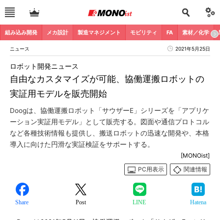
組み込み開発
メカ設計
製造マネジメント
モビリティ
FA
素材／化学
ニュース
2021年5月25日
ロボット開発ニュース
自由なカスタマイズが可能、協働運搬ロボットの
実証用モデルを販売開始
Doogは、協働運搬ロボット「サウザーE」シリーズを「アプリケ
ーション実証用モデル」として販売する。図面や通信プロトコル
など各種技術情報も提供し、搬送ロボットの迅速な開発や、本格
導入に向けた円滑な実証検証をサポートする。
[MONOist]
PC用表示
関連情報
Share
Post
LINE
Hatena