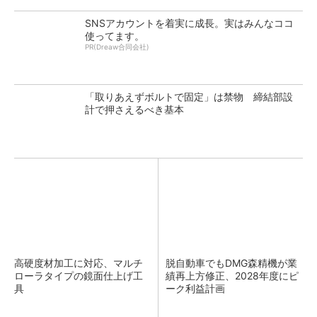
SNSアカウントを着実に成長。実はみんなココ
使ってます。
PR(Dreaw合同会社)
「取りあえずボルトで固定」は禁物 締結部設
計で押さえるべき基本
高硬度材加工に対応、マルチ
脱自動車でもDMG森精機が業
ローラタイプの鏡面仕上げ工
績再上方修正、2028年度にピ
具
ーク利益計画