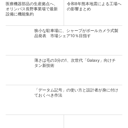
医療機器部品の生産拠点へ、
令和8年熊本地震による工場へ
オリンパス長野事業場で最新
の影響まとめ
設備に機能集約
狭小な駐車場に、シャープがポールカメラ式製
品発表 市場シェア10％目指す
薄さは毛の3分の1、次世代「Galaxy」向けチ
タン新技術
「データム記号」の使い方と設計者が身に付け
ておくべき作法