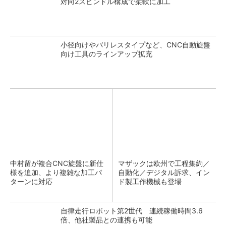
対向2スピンドル構成で柔軟に加工
小径向けやバリレスタイプなど、CNC自動旋盤
向け工具のラインアップ拡充
中村留が複合CNC旋盤に新仕
マザックは欧州で工程集約／
様を追加、より複雑な加工パ
自動化／デジタル訴求、イン
ターンに対応
ド製工作機械も登場
自律走行ロボット第2世代 連続稼働時間3.6
倍、他社製品との連携も可能