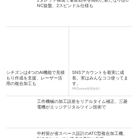
NC旋盤、2スピンドル仕様も
シチズンは4つのAI機能で見積
SNSアカウントを着実に成
もり作成を支援、レーザー活
長。実はみんなココ使ってま
用の複合加工も
す。
PR(Dreaw合同会社)
工作機械の加工誤差をリアルタイム補正、三菱
電機がエッジデジタルツイン技術で
中村留が省スペース設計のATC型複合加工機、