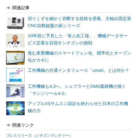
関連記事
切りくずを細かく切断する技術を搭載、主軸台固定形
CNC自動旋盤の新シリーズ
30年前に予見した「有人化工場」、機械データサー
ビス定着を目指すシチズンの挑戦
進む産業機械のスマートフォン化、標準化とオープン
化がカギに
工作機械の共通インタフェース「umati」とは何か？
工作機械も4.0へ、シェフラーとDMG森精機が描く
「マシンツール4.0」
アップルVSサムスン訴訟を終わらせた日本の工作機
械の力
関連リンク
プレスリリース（シチズンマシナリー）