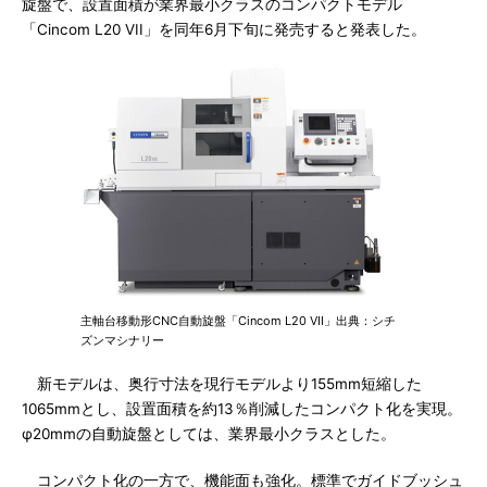
旋盤で、設置面積が業界最小クラスのコンパクトモデル
「Cincom L20 VII」を同年6月下旬に発売すると発表した。
主軸台移動形CNC自動旋盤「Cincom L20 VII」出典：シチ
ズンマシナリー
新モデルは、奥行寸法を現行モデルより155mm短縮した
1065mmとし、設置面積を約13％削減したコンパクト化を実現。
φ20mmの自動旋盤としては、業界最小クラスとした。
コンパクト化の一方で、機能面も強化。標準でガイドブッシュ