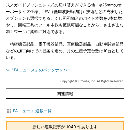
式／ガイドブッシュレス式の切り替えができる他、φ25mmのオ
ーバーサイズ仕様、LFV（低周波振動切削）技術などの充実した
オプションも選択できる。くし刃刃物台のバイト本数を6本に増
やし、回転工具のツール本数も拡張可能なことから、さまざまな
加工ワークに柔軟に対応できる。
精密機器部品、電子機器部品、医療機器部品、自動車関連部品
などの加工向けでの提案を進め、月の生産予定台数は10台として
いる。
≫「FAニュース」のバックナンバー
Copyright © ITmedia, Inc. All Rights Reserved.
関連情報
FAニュース 連載一覧
新しい連載記事が 1040 件あります