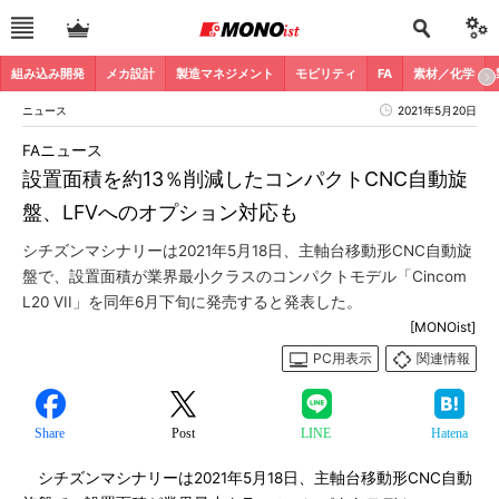
組み込み開発
メカ設計
製造マネジメント
モビリティ
FA
素材／化学
ニュース
2021年5月20日
FAニュース
設置面積を約13％削減したコンパクトCNC自動旋
盤、LFVへのオプション対応も
シチズンマシナリーは2021年5月18日、主軸台移動形CNC自動旋
盤で、設置面積が業界最小クラスのコンパクトモデル「Cincom
L20 VII」を同年6月下旬に発売すると発表した。
[MONOist]
PC用表示
関連情報
Share
Post
LINE
Hatena
シチズンマシナリーは2021年5月18日、主軸台移動形CNC自動