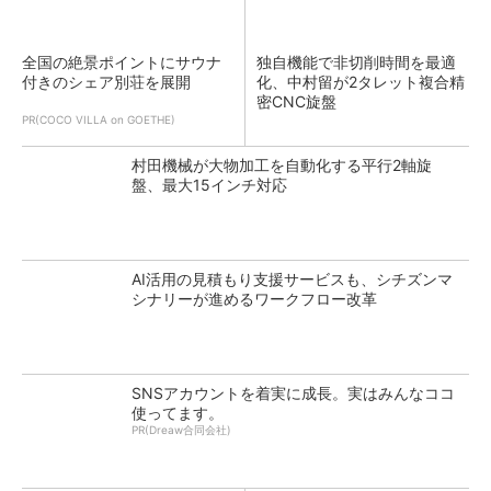
全国の絶景ポイントにサウナ
独自機能で非切削時間を最適
付きのシェア別荘を展開
化、中村留が2タレット複合精
密CNC旋盤
PR(COCO VILLA on GOETHE)
村田機械が大物加工を自動化する平行2軸旋
盤、最大15インチ対応
AI活用の見積もり支援サービスも、シチズンマ
シナリーが進めるワークフロー改革
SNSアカウントを着実に成長。実はみんなココ
使ってます。
PR(Dreaw合同会社)