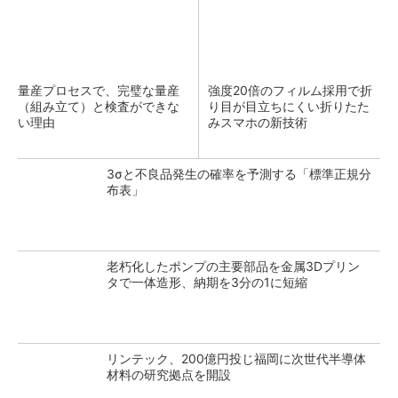
量産プロセスで、完璧な量産
強度20倍のフィルム採用で折
（組み立て）と検査ができな
り目が目立ちにくい折りたた
い理由
みスマホの新技術
3σと不良品発生の確率を予測する「標準正規分
布表」
老朽化したポンプの主要部品を金属3Dプリン
タで一体造形、納期を3分の1に短縮
リンテック、200億円投じ福岡に次世代半導体
材料の研究拠点を開設