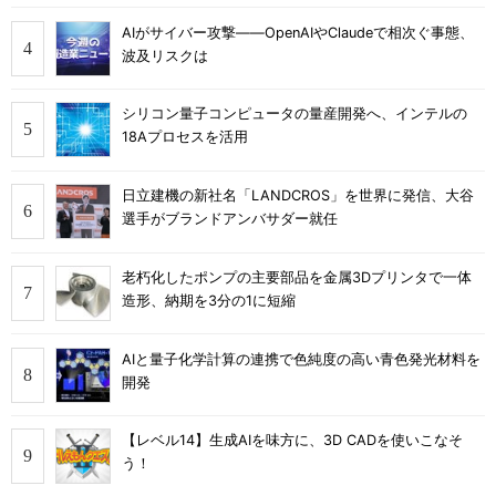
AIがサイバー攻撃――OpenAIやClaudeで相次ぐ事態、
波及リスクは
シリコン量子コンピュータの量産開発へ、インテルの
18Aプロセスを活用
日立建機の新社名「LANDCROS」を世界に発信、大谷
選手がブランドアンバサダー就任
老朽化したポンプの主要部品を金属3Dプリンタで一体
造形、納期を3分の1に短縮
AIと量子化学計算の連携で色純度の高い青色発光材料を
開発
【レベル14】生成AIを味方に、3D CADを使いこなそ
う！