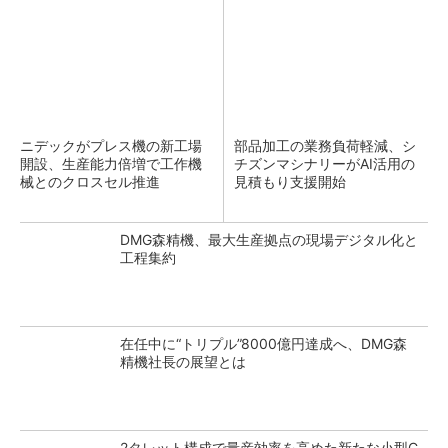
ニデックがプレス機の新工場
部品加工の業務負荷軽減、シ
開設、生産能力倍増で工作機
チズンマシナリーがAI活用の
械とのクロスセル推進
見積もり支援開始
DMG森精機、最大生産拠点の現場デジタル化と
工程集約
在任中に“トリプル”8000億円達成へ、DMG森
精機社長の展望とは
2タレット構成で量産効率を高めた新たな小型C