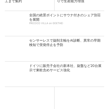
工まで集約
りで生産能力増強
全国の絶景ポイントにサウナ付きのシェア別荘
を展開
PR(COCO VILLA on GOETHE)
センサーレスで旋削主軸をAI診断、異常の早期
検知で突発停止を予防
ドイツに販売子会社の新本社、旋盤など20台展
示で東欧含めサービス強化