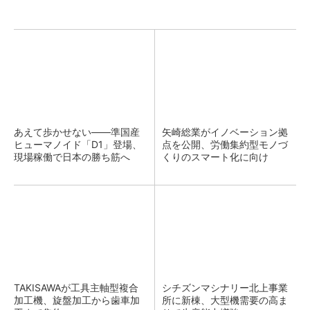
あえて歩かせない――準国産
矢崎総業がイノベーション拠
ヒューマノイド「D1」登場、
点を公開、労働集約型モノづ
現場稼働で日本の勝ち筋へ
くりのスマート化に向け
TAKISAWAが工具主軸型複合
シチズンマシナリー北上事業
加工機、旋盤加工から歯車加
所に新棟、大型機需要の高ま