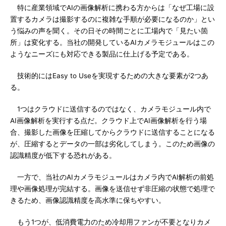
特に産業領域でAIの画像解析に携わる方からは「なぜ工場に設
置するカメラは撮影するのに複雑な手順が必要になるのか」とい
う悩みの声を聞く。その日その時間ごとに工場内で「見たい箇
所」は変化する。当社の開発しているAIカメラモジュールはこの
ようなニーズにも対応できる製品に仕上げる予定である。
技術的にはEasy to Useを実現するための大きな要素が2つあ
る。
1つはクラウドに送信するのではなく、カメラモジュール内で
AI画像解析を実行する点だ。クラウド上でAI画像解析を行う場
合、撮影した画像を圧縮してからクラウドに送信することになる
が、圧縮するとデータの一部は劣化してしまう。このため画像の
認識精度が低下する恐れがある。
一方で、当社のAIカメラモジュールはカメラ内でAI解析の前処
理や画像処理が完結する。画像を送信せず非圧縮の状態で処理で
きるため、画像認識精度を高水準に保ちやすい。
もう1つが、低消費電力のため冷却用ファンが不要となりカメ