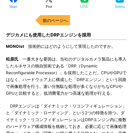
Share
Post
LINE
Hatena
前のページへ
デジカメにも使用したDRPエンジンを採用
MONOist
技術的にはどのようにして実現したのですか。
松原氏
一番大きな要因は、当社のデジタルカメラ製品にも導入
したルネサスの独自技術である「DRP（Dynamic
Reconfigurable Processor）」を採用したことだ。CPUやGPUで
はなく、ハードウェア上に構成した「DRPエンジン」という回路
で画像処理を行う。速い分無駄な処理が多くなりがちなCPUや
GPUと比較すると、低消費電力かつ高速な処理が行える。
DRPエンジンは「ダイナミック・リコンフィギュレーション」
と「ダイナミック・ローディング」という2つの特徴を持つ。ダ
イナミック・リコンフィギュレーションはDRPエンジン内に複数
のハードウェア構成情報を格納しておき、必要に応じて画像処理