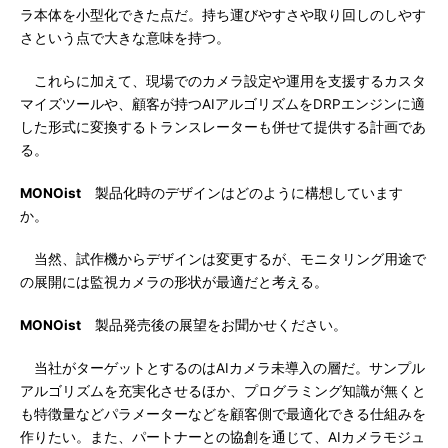
ラ本体を小型化できた点だ。持ち運びやすさや取り回しのしやす
さという点で大きな意味を持つ。
これらに加えて、現場でのカメラ設定や運用を支援するカスタ
マイズツールや、顧客が持つAIアルゴリズムをDRPエンジンに適
した形式に変換するトランスレーターも併せて提供する計画であ
る。
MONOist
製品化時のデザインはどのように構想しています
か。
当然、試作機からデザインは変更するが、モニタリング用途で
の展開には監視カメラの形状が最適だと考える。
MONOist
製品発売後の展望をお聞かせください。
当社がターゲットとするのはAIカメラ未導入の層だ。サンプル
アルゴリズムを充実化させるほか、プログラミング知識が無くと
も特徴量などパラメーターなどを顧客側で最適化できる仕組みを
作りたい。また、パートナーとの協創を通じて、AIカメラモジュ