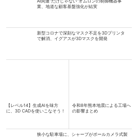
AI関連“だけじゃない”オムロンの制御機器事
業、地道な顧客基盤強化が結実
新型コロナで深刻なマスク不足を3Dプリンタ
で解消、イグアスが3Dマスクを開発
【レベル14】生成AIを味方
令和8年熊本地震による工場へ
に、3D CADを使いこなそう！
の影響まとめ
狭小な駐車場に、シャープがポールカメラ式製