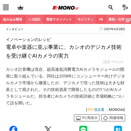
組み込み開発
メカ設計
製造マネジメント
モビリティ
FA
素材／化学
インタビュー
2021年4月28日
イノベーションのレシピ
電卓や楽器に並ぶ事業に、カシオのデジカメ技術
を受け継ぐAIカメラの実力
（2/2 ページ）
カシオ計算機は現在、超高速低消費電力AIカメラモジュールの開
発に取り組んでいる。同社は2018年にコンシューマー向けデジタ
ルカメラ市場から撤退したが、デジカメで培った技術は大きな財
産として残された。その技術資産で開発したものの1つがAIカメ
ラモジュールだ。担当者にAIカメラの技術詳細と市場戦略につい
て話を聞いた。
[
池谷翼
，MONOist]
PC用表示
関連情報