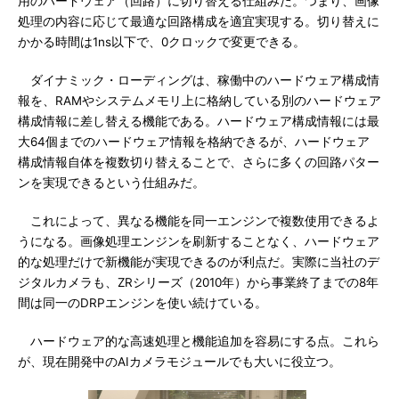
用のハードウェア（回路）に切り替える仕組みだ。つまり、画像
処理の内容に応じて最適な回路構成を適宜実現する。切り替えに
かかる時間は1ns以下で、0クロックで変更できる。
ダイナミック・ローディングは、稼働中のハードウェア構成情
報を、RAMやシステムメモリ上に格納している別のハードウェア
構成情報に差し替える機能である。ハードウェア構成情報には最
大64個までのハードウェア情報を格納できるが、ハードウェア
構成情報自体を複数切り替えることで、さらに多くの回路パター
ンを実現できるという仕組みだ。
これによって、異なる機能を同一エンジンで複数使用できるよ
うになる。画像処理エンジンを刷新することなく、ハードウェア
的な処理だけで新機能が実現できるのが利点だ。実際に当社のデ
ジタルカメラも、ZRシリーズ（2010年）から事業終了までの8年
間は同一のDRPエンジンを使い続けている。
ハードウェア的な高速処理と機能追加を容易にする点。これら
が、現在開発中のAIカメラモジュールでも大いに役立つ。