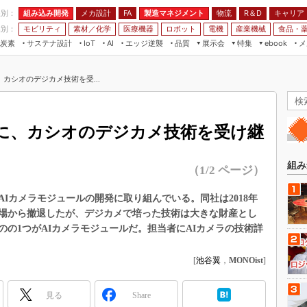
程別：
組み込み開発
メカ設計
製造マネジメント
物流
R＆D
キャリア
FA
業別：
モビリティ
素材／化学
医療機器
ロボット
電機
産業機械
食品・
炭素
サステナ設計
エッジ逆襲
品質
展示会
特集
メ
IoT
AI
ebook
伝承
組み込み開発
CEATEC
読者調査まとめ
編集後記
カシオのデジカメ技術を受...
JIMTOF
保全
メカ設計
つながるクルマ
組込み/エッジ コンピューティング
ス
 AI
製造マネジメント
5G
展＆IoT/5Gソリューション展
VR／AR
FA
に、カシオのデジカメ技術を受け継
IIFES
モビリティ
フィールドサービス
国際ロボット展
素材／化学
FPGA
組み
（1/2 ページ）
ジャパンモビリティショー
組み込み画像技術
TECHNO-FRONTIER
Iカメラモジュールの開発に取り組んでいる。同社は2018年
組み込みモデリング
場から撤退したが、デジカメで培った技術は大きな財産とし
人テク展
Windows Embedded
の1つがAIカメラモジュールだ。担当者にAIカメラの技術詳
スマート工場EXPO
車載ソフト開発
EdgeTech+
[
池谷翼
，
MONOist
]
ISO26262
日本ものづくりワールド
無償設計ツール
見る
Share
AUTOMOTIVE WORLD