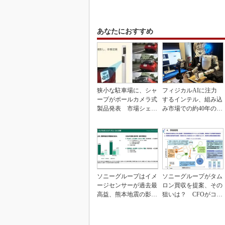
あなたにおすすめ
狭小な駐車場に、シャ
フィジカルAIに注力
ープがポールカメラ式
するインテル、組み込
製品発表 市場シェア
み市場での約40年の実
10％目指す
績を生かせるか
ソニーグループはイメ
ソニーグループがタム
ージセンサーが過去最
ロン買収を提案、その
高益、熊本地震の影響
狙いは？ CFOがコメ
も限定的
ント