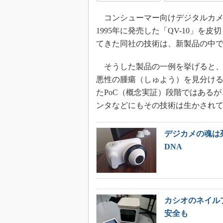
コンシューマー向けデジタルカメラ
1995年に発売した「QV-10」
てきた同社の技術は、新製品の中
そうした製品の一例を挙げると、HDR（
悪性の腫瘍（しゅよう）を見分ける皮
たPoC（概念実証）段階ではある
ンタなどにもその技術は生かされ
デジカメの魂は
DNA
カシオのネイル
安全も