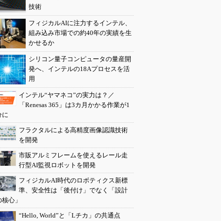
技術
フィジカルAIに注力するインテル、
組み込み市場での約40年の実績を生
かせるか
シリコン量子コンピュータの量産開
発へ、インテルの18Aプロセスを活
用
インテル“ヤマネコ”の実力は？／
「Renesas 365」は3カ月かかる作業が1
分に
フラクタルによる高精度画像認識技術
を開発
市販アルミフレームを使えるレール走
行型AI監視ロボットを開発
フィジカルAI時代のロボティクス新標
準、安全性は「後付け」でなく「設計
の核心」
“Hello, World”と「Lチカ」の共通点