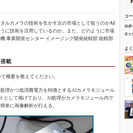
コー
タルカメラの技術を生かす次の市場として狙うのが
AI
ロボ
ように技術を活用しているのか。また、どのように市場
エッ
機 事業開発センター イメージング開発統轄部 統轄部
よく
を搭載
いて概要を教えてください。
処理かつ低消費電力を特徴とするAIカメラモジュール
コンセプトとして掲げており、AI処理がカメラモジュール内で
も簡単に画像解析が行える。