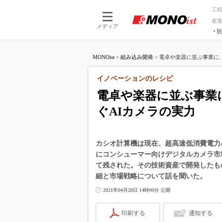
工
産
メディア
脱
つながる技術
AI×技術
MONOist
>
組み込み開発
>
電卓や楽器に並ぶ事業に、
つながる工場
AI×設備
つながるサービ
Physical
イノベーションのレシピ
電卓や楽器に並ぶ事業
ぐAIカメラの実力
カシオ計算機は現在、超高速低消費電力A
にコンシューマー向けデジタルカメラ市
て残された。その技術資産で開発したもの
細と市場戦略について話を聞いた。
2021年04月28日 14時00分 公開
印刷する
通知する