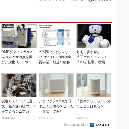
DMPがフィジカルAI
AI関連“だけじゃな
あえて歩かせない――
実装向け新拠点を開
い”オムロンの制御機
準国産ヒューマノイド
所、次世代SoCやAM
器事業、地道な顧客基
「D1」登場、現場稼
Rデモを披露
盤強化が結実
働で日本の勝ち筋へ
坂道もスムーズに登
クラファン5,600万円
「音楽のシャワー」浴
坂。免許返納後の日常
以上！話題のスピーカ
びたことはある？
を支えるシニアカー
ーを試してみた
PR(BLAZE)
PR(デノン)
PR(デノン)
Recommended by