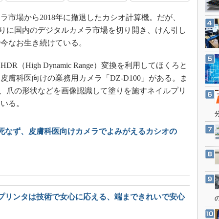
3Dプリンタ
産業オープンネット展
市場から2018年に撤退したカシオ計算機。だが、
デジタルツインとCAE
を皮切りに国内のデジタルカメラ市場を切り開き、けん引し
S＆OP
で今なお生き続けている。
インダストリー4.0
イノベーション
High Dynamic Range）変換を利用してほくろと
膚科医向けの業務用カメラ「DZ-D100」がある。ま
製造業ビッグデータ
が、爪の形状などを画像認識して塗りを施すネイルプリ
メイドインジャパン
ている。
植物工場
知財マネジメント
死なず、皮膚科医向けカメラでよみがえるカシオの
海外生産
グローバル設計・開発
制御セキュリティ
新型コロナへの対応
プリンタは技術で女心に応える、端まできれいで安心