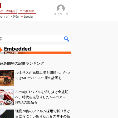
薬品・衣料品
中小製造業
マイページ
ルマガ
告知
Special
込み開発の記事ランキング
ルネサスが高崎工場を閉鎖へ、かつ
てはSiCデバイス生産の計画も
AlteraはITバブルを切り抜け全盛期
へ、時代を先取りしたArmコア＋
FPGAの製品も
強度20倍のフィルム採用で折り目が
目立ちにくい折りたたみスマホの新