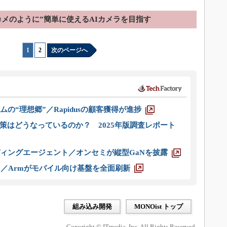
カメのように”簡単に使えるAIカメラを目指す
1
|
2
次のページへ
ムの“理想郷”／Rapidusの顧客獲得が進捗
策はどうなっているのか？ 2025年版調査レポート
ディングエージェント／オンセミが縦型GaNを披露
ス／Armがモバイル向け基盤を全面刷新
組み込み開発
MONOist トップ
Copyright © ITmedia, Inc. All Rights Reserved.