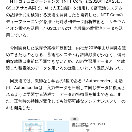
NTTコミュニケーションズ（NTT Com）は2020年12月25日、
GSユアサと共同で、AI（人工知能）を活用して蓄電池システム
の故障予兆を検知する技術を開発したと発表した。NTT Comの
ディープラーニングを用いた時系列データ解析技術と、リチウム
イオン電池を活用したGSユアサの社内設備の蓄電池データを活
用している。
今回開発した故障予兆検知技術は、両社が2016年より開発を進
めてきたものとなる。蓄電池システムは故障頻度が少なく、偶発
的な故障は事前に予測できないため、AIの学習用データとして故
障した蓄電池のデータを用いるのは難しいという課題があった。
同技術では、教師なし学習の1種である「Autoencoder」を活
用。Autoencoderは、入力データを圧縮して同じデータに復元さ
れるように学習する過程で、データの特徴量を抽出できる。ま
た、正常時の特性が変化しても対応可能なメンテナンスフリーの
AIも開発した。