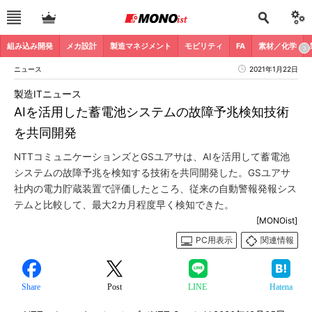
組み込み開発
メカ設計
製造マネジメント
モビリティ
FA
素材／化学
ニュース
2021年1月22日
製造ITニュース
AIを活用した蓄電池システムの故障予兆検知技術
を共同開発
NTTコミュニケーションズとGSユアサは、AIを活用して蓄電池
システムの故障予兆を検知する技術を共同開発した。GSユアサ
社内の電力貯蔵装置で評価したところ、従来の自動警報発報シス
テムと比較して、最大2カ月程度早く検知できた。
[MONOist]
PC用表示
関連情報
Share
Post
LINE
Hatena