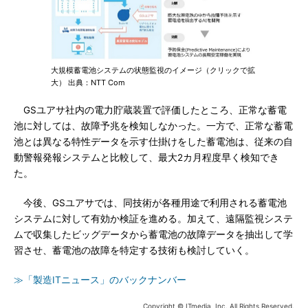
大規模蓄電池システムの状態監視のイメージ（クリックで拡
大） 出典：NTT Com
GSユアサ社内の電力貯蔵装置で評価したところ、正常な蓄電
池に対しては、故障予兆を検知しなかった。一方で、正常な蓄電
池とは異なる特性データを示す仕掛けをした蓄電池は、従来の自
動警報発報システムと比較して、最大2カ月程度早く検知でき
た。
今後、GSユアサでは、同技術が各種用途で利用される蓄電池
システムに対して有効か検証を進める。加えて、遠隔監視システ
ムで収集したビッグデータから蓄電池の故障データを抽出して学
習させ、蓄電池の故障を特定する技術も検討していく。
≫「製造ITニュース」のバックナンバー
Copyright © ITmedia, Inc. All Rights Reserved.