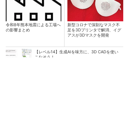
令和8年熊本地震による工場へ
新型コロナで深刻なマスク不
の影響まとめ
足を3Dプリンタで解消、イグ
アスが3Dマスクを開発
【レベル14】生成AIを味方に、3D CADを使い
こなそう！
SNSアカウントを着実に成長。実はみんなココ
使ってます。
PR(Dreaw合同会社)
狭小な駐車場に、シャープがポールカメラ式製
品発表 市場シェア10％目指す