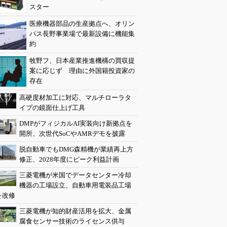
スター
医療機器部品の生産拠点へ、オリン
パス長野事業場で最新設備に機能集
約
牧野フ、日本産業推進機構の買収提
案に応じず 理由に外国籍投資家の
存在
高硬度材加工に対応、マルチローラタ
イプの鏡面仕上げ工具
DMPがフィジカルAI実装向け新拠点を
開所、次世代SoCやAMRデモを披露
脱自動車でもDMG森精機が業績再上方
修正、2028年度にピーク利益計画
三菱電機が米国でデータセンター冷却
機器の工場設立、自動車用電装品工場
を改修
三菱電機が知的財産活用を拡大、金属
腐食センサー技術のライセンス供与