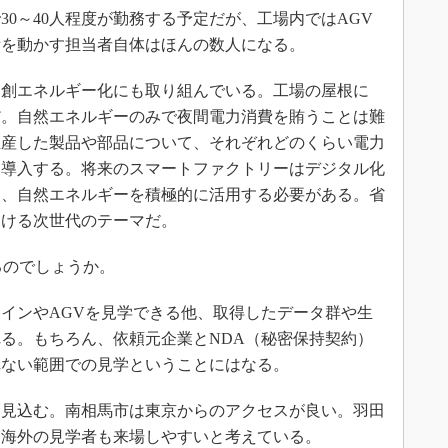
0～40人程度が勤務する予定だが、工場内ではAGV
備を動かす担当者自体はほんの数人になる。
創エネルギー化にも取り組んでいる。工場の屋根に
だ。自然エネルギーのみで夜間電力消費を賄うことは難
生産した製品や部品について、それぞれどのくらい電力
も導入する。将来のスマートファクトリーはデジタル化
て、自然エネルギーを積極的に活用する必要がある。省
おける次世代のテーマだ。
のでしょうか。
インやAGVを見学できる他、取得したデータ群や生
る。もちろん、依頼元企業とNDA（秘密保持契約）
れない範囲での見学ということにはなる。
を見込む。南相馬市は東京からのアクセスが良い。羽田
、海外の見学者も来場しやすいと考えている。