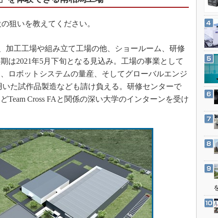
3Dプリンタ
産業オープンネット展
デジタルツインとCAE
の狙いを教えてください。
S＆OP
、加工工場や組み立て工場の他、ショールーム、研修
インダストリー4.0
期は2021年5月下旬となる見込み。工場の事業として
イノベーション
に、ロボットシステムの量産、そしてグローバルエンジ
製造業ビッグデータ
用いた試作品製造なども請け負える。研修センターで
メイドインジャパン
eam Cross FAと関係の深い大学のインターンを受け
植物工場
知財マネジメント
海外生産
グローバル設計・開発
制御セキュリティ
新型コロナへの対応