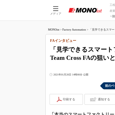
工
産
メディア
脱
つながる技術
AI×技術
MONOist
>
Factory Automation
>
「見学できるスマー
つながる工場
AI×設備
つながるサービ
Physical
FAインタビュー
「見学できるスマート
Team Cross FAの狙い
2021年01月20日 14時00分 公開
前のペ
印刷する
通知する
「本当のスマートファクトリー