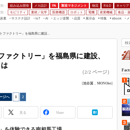
程別：
組み込み開発
メカ設計
製造マネジメント
物流
R＆D
キャリア
FA
業別：
モビリティ
素材／化学
医療機器
ロボット
電機
産業機械
食品・
炭素
サステナ設計
エッジ逆襲
品質
展示会
特集
メ
IoT
AI
ebook
伝承
組み込み開発
CEATEC
読者調査まとめ
編集後記
トファクトリー」を福島県に建設...
JIMTOF
保全
メカ設計
つながるクルマ
組込み/エッジ コンピューティング
ス
 AI
製造マネジメント
5G
展＆IoT/5Gソリューション展
VR／AR
FA
ファクトリー」を福島県に建設、
IIFES
モビリティ
フィールドサービス
とは
国際ロボット展
素材／化学
FPGA
Fac
（2/2 ページ）
ジャパンモビリティショー
組み込み画像技術
TECHNO-FRONTIER
[
池谷翼
，
MONOist
]
組み込みモデリング
人テク展
Windows Embedded
ージへ
1
|
2
スマート工場EXPO
車載ソフト開発
EdgeTech+
見る
Share
ISO26262
日本ものづくりワールド
無償設計ツール
AUTOMOTIVE WORLD
」を体験できる南相馬工場