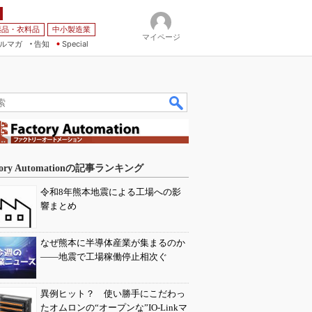
薬品・衣料品
中小製造業
マイページ
ルマガ
告知
Special
tory Automationの記事ランキング
令和8年熊本地震による工場への影
響まとめ
なぜ熊本に半導体産業が集まるのか
――地震で工場稼働停止相次ぐ
異例ヒット？ 使い勝手にこだわっ
たオムロンの“オープンな”IO-Linkマ