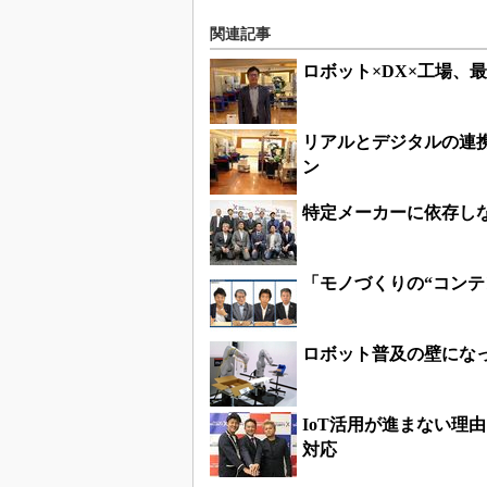
関連記事
ロボット×DX×工場、
リアルとデジタルの連
ン
特定メーカーに依存しない
「モノづくりの“コンテ
ロボット普及の壁にな
IoT活用が進まない理由と
対応