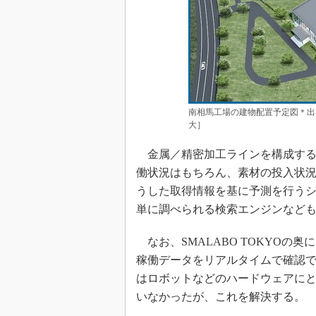
南相馬工場の建物配置予定図＊出
大］
金属／精密加工ラインを構成する
働状況はもちろん、素材の投入状
うした取得情報を基に予測を行う
単に調べられる検索エンジンなど
なお、SMALABO TOKYOの
稼働データをリアルタイムで確認でき
はロボットなどのハードウェアにと
いなかったが、これを解決する。