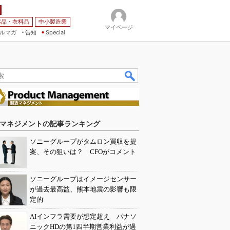
薬品・衣料品
中小製造業
マイページ
ルマガ
告知
Special
マネジメントの記事ランキング
ソニーグループがタムロン買収を提
案、その狙いは？ CFOがコメント
ソニーグループはイメージセンサー
が過去最高益、熊本地震の影響も限
定的
AIインフラ需要が想定超え パナソ
ニックHDの第1四半期営業利益が過