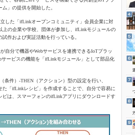
3Dプリンタ
産業オープンネット展
ォーム」の提供を開始した。
デジタルツインとCAE
S＆OP
した「ifLinkオープンコミュニティ」会員企業に対
以上の企業や学校、団体が参加し、ifLinkモジュールの
インダストリー4.0
スの試作および実証活動を行っている。
イノベーション
製造業ビッグデータ
自分で機器やWebサービスを連携できるIoTプラッ
メイドインジャパン
bサービスの機能を「ifLinkモジュール」として部品化
植物工場
知財マネジメント
（条件）-THEN（アクション）型の設定を行い、
海外生産
わせた「ifLinkレシピ」を作成することで、自分で容易に
グローバル設計・開発
シピは、スマーフォンのifLinkアプリにダウンロードす
制御セキュリティ
新型コロナへの対応