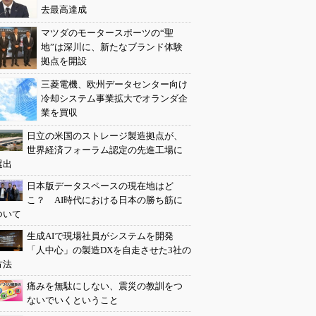
去最高達成
マツダのモータースポーツの“聖
地”は深川に、新たなブランド体験
拠点を開設
三菱電機、欧州データセンター向け
冷却システム事業拡大でオランダ企
業を買収
日立の米国のストレージ製造拠点が、
世界経済フォーラム認定の先進工場に
選出
日本版データスペースの現在地はど
こ？ AI時代における日本の勝ち筋に
ついて
生成AIで現場社員がシステムを開発
「人中心」の製造DXを自走させた3社の
方法
痛みを無駄にしない、震災の教訓をつ
ないでいくということ