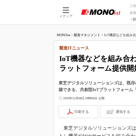
工
産
メディア
脱
つながる技術
AI×技術
MONOist
>
製造マネジメント
>
IoT機器などを組み合
つながる工場
AI×設備
つながるサービ
Physical
製造ITニュース
IoT機器などを組み合
ラットフォーム提供開
東芝デジタルソリューションズは、既存の
築できる、共創型IoTプラットフォーム「
2020年12月08日 09時00分 公開
印刷する
通知する
東芝デジタルソリューションズは20
ト）機器やWebサービスを組み合わ