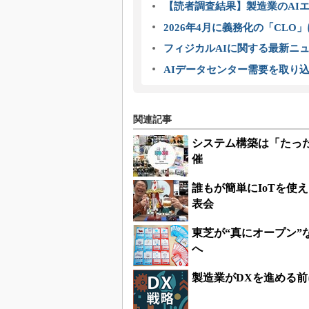
【読者調査結果】製造業のAI
2026年4月に義務化の「CL
フィジカルAIに関する最新ニュー
AIデータセンター需要を取り
関連記事
システム構築は「たった
催
誰もが簡単にIoTを使え
表会
東芝が“真にオープン”な
へ
製造業がDXを進める前