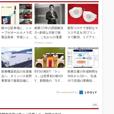
狭小な駐車場に、シャ
創業125年の課題解決
新型コロナで深刻なマ
ープがポールカメラ式
力×多様な才能で挑
スク不足を3Dプリン
製品発表 市場シェア
む、これからの電通
タで解消、イグアスが
10％目指す
3Dマスクを開発
PR(dentsu Japan)
医療機器部品の生産拠
BYDの軽EV「ラッ
医療文書の作成時間を
点へ、オリンパス長野
コ」は世界初の軽SD
30分から5分へ、生成
事業場で最新設備に機
V、新開発の「X-PAC
AIで現場の業務効率
能集約
K」に電動システ...
化
Recommended by
PR