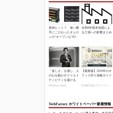
異例ヒット？ 使い勝
令和8年熊本地震によ
手にこだわったオムロ
る工場への影響まとめ
ンの“オープンな”IO-L
inkマスター
「楽しさ」を感じ、人
【最新版】2026年のオ
の心を動かすクリエイ
フィス作り攻略ガイド
ティビティを届ける
PR(dentsu Japan)
PR(株式会社アルファーテクノ)
TechFactory ホワイトペーパー新着情報