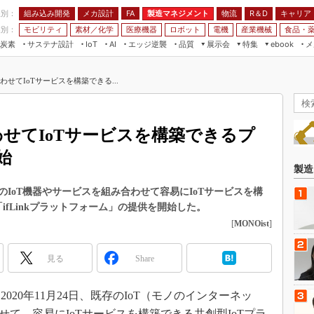
程別：
組み込み開発
メカ設計
製造マネジメント
物流
R＆D
キャリア
FA
業別：
モビリティ
素材／化学
医療機器
ロボット
電機
産業機械
食品・
炭素
サステナ設計
エッジ逆襲
品質
展示会
特集
メ
IoT
AI
ebook
伝承
組み込み開発
CEATEC
読者調査まとめ
編集後記
わせてIoTサービスを構築できる...
JIMTOF
保全
メカ設計
つながるクルマ
組込み/エッジ コンピューティング
ス
 AI
製造マネジメント
5G
展＆IoT/5Gソリューション展
VR／AR
FA
わせてIoTサービスを構築できるプ
IIFES
モビリティ
フィールドサービス
始
国際ロボット展
素材／化学
FPGA
製造
ジャパンモビリティショー
組み込み画像技術
IoT機器やサービスを組み合わせて容易にIoTサービスを構
TECHNO-FRONTIER
ifLinkプラットフォーム」の提供を開始した。
組み込みモデリング
人テク展
[
MONOist
]
Windows Embedded
スマート工場EXPO
車載ソフト開発
見る
Share
EdgeTech+
ISO26262
日本ものづくりワールド
20年11月24日、既存のIoT（モノのインターネッ
無償設計ツール
AUTOMOTIVE WORLD
せて、容易にIoTサービスを構築できる共創型IoTプラ