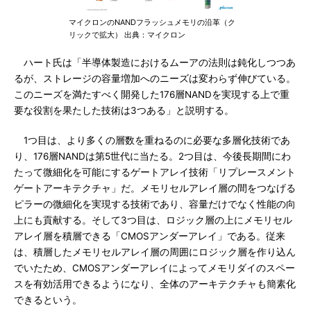
マイクロンのNANDフラッシュメモリの沿革（ク
リックで拡大） 出典：マイクロン
ハート氏は「半導体製造におけるムーアの法則は鈍化しつつあ
るが、ストレージの容量増加へのニーズは変わらず伸びている。
このニーズを満たすべく開発した176層NANDを実現する上で重
要な役割を果たした技術は3つある」と説明する。
1つ目は、より多くの層数を重ねるのに必要な多層化技術であ
り、176層NANDは第5世代に当たる。2つ目は、今後長期間にわ
たって微細化を可能にするゲートアレイ技術「リプレースメント
ゲートアーキテクチャ」だ。メモリセルアレイ層の間をつなげる
ピラーの微細化を実現する技術であり、容量だけでなく性能の向
上にも貢献する。そして3つ目は、ロジック層の上にメモリセル
アレイ層を積層できる「CMOSアンダーアレイ」である。従来
は、積層したメモリセルアレイ層の周囲にロジック層を作り込ん
でいたため、CMOSアンダーアレイによってメモリダイのスペー
スを有効活用できるようになり、全体のアーキテクチャも簡素化
できるという。