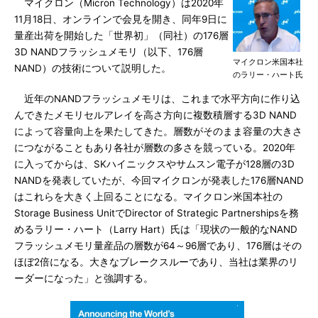
マイクロン（Micron Technology）は2020年
11月18日、オンラインで会見を開き、同年9日に
量産出荷を開始した「世界初」（同社）の176層
3D NANDフラッシュメモリ（以下、176層
マイクロン米国本社
NAND）の技術について説明した。
のラリー・ハート氏
近年のNANDフラッシュメモリは、これまで水平方向に作り込
んできたメモリセルアレイを高さ方向に複数積層する3D NAND
によって容量向上を果たしてきた。層数がそのまま容量の大きさ
につながることもあり各社が層数の多さを競っている。2020年
に入ってからは、SKハイニックスやサムスン電子が128層の3D
NANDを発表していたが、今回マイクロンが発表した176層NAND
はこれらを大きく上回ることになる。マイクロン米国本社の
Storage Business UnitでDirector of Strategic Partnershipsを務
めるラリー・ハート（Larry Hart）氏は「現状の一般的なNAND
フラッシュメモリ量産品の層数が64～96層であり、176層はその
ほぼ2倍になる。大きなブレークスルーであり、当社は業界のリ
ーダーになった」と強調する。