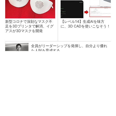
新型コロナで深刻なマスク不
【レベル14】生成AIを味方
足を3Dプリンタで解消、イグ
に、3D CADを使いこなそう！
アスが3Dマスクを開発
全員がリーダーシップを発揮し、自分より優れ
た人財を育成する
PR(dentsu Japan)
令和8年熊本地震による工場への影響まとめ
狭小な駐車場に、シャープがポールカメラ式製
品発表 市場シェア10％目指す