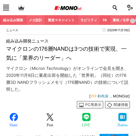
組み込み開発
メカ設計
製造マネジメント
モビリティ
FA
素材／化学
ニュース
2020年11月19日
組み込み開発ニュース
マイクロンの176層NANDは3つの技術で実現、一
気に「業界のリーダー」へ
マイクロン（Micron Technology）がオンラインで会見を開き、
2020年11月9日に量産出荷を開始した「世界初」（同社）の176
層3D NANDフラッシュメモリ（176層NAND）の技術について説
明した。
[
朴尚洙
，MONOist]
PC用表示
関連情報
Share
Post
LINE
Hatena