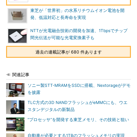
東芝が「世界初」の水系リチウムイオン電池を開
発、低温対応と長寿命を実現
NTTが光電融合技術の開発を加速、1Tbpsでチップ
間光伝送が可能な光電変換素子も
過去の連載記事が 680 件あります
関連記事
ソニー製STT-MRAMをSSDに搭載、Nextorageがデモ
を披露
TLC方式の3D NANDフラッシュがeMMCにも、ウエ
スタンデジタルの新製品
“プロセッサ”を開発する東芝メモリ、その技術と狙い
自動車が必要とする1TBのフラッシュメモリの実現