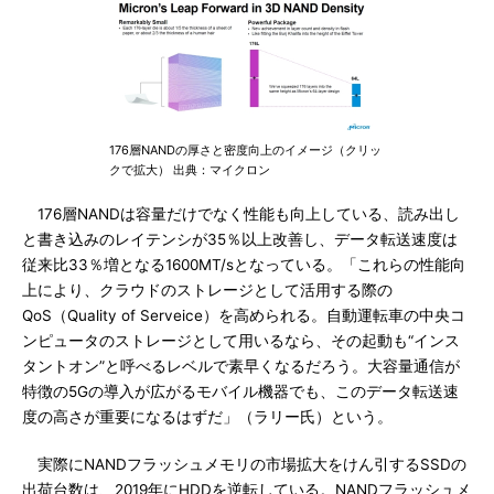
176層NANDの厚さと密度向上のイメージ（クリッ
クで拡大） 出典：マイクロン
176層NANDは容量だけでなく性能も向上している、読み出し
と書き込みのレイテンシが35％以上改善し、データ転送速度は
従来比33％増となる1600MT/sとなっている。「これらの性能向
上により、クラウドのストレージとして活用する際の
QoS（Quality of Serveice）を高められる。自動運転車の中央コ
ンピュータのストレージとして用いるなら、その起動も“インス
タントオン”と呼べるレベルで素早くなるだろう。大容量通信が
特徴の5Gの導入が広がるモバイル機器でも、このデータ転送速
度の高さが重要になるはずだ」（ラリー氏）という。
実際にNANDフラッシュメモリの市場拡大をけん引するSSDの
出荷台数は、2019年にHDDを逆転している。NANDフラッシュメ