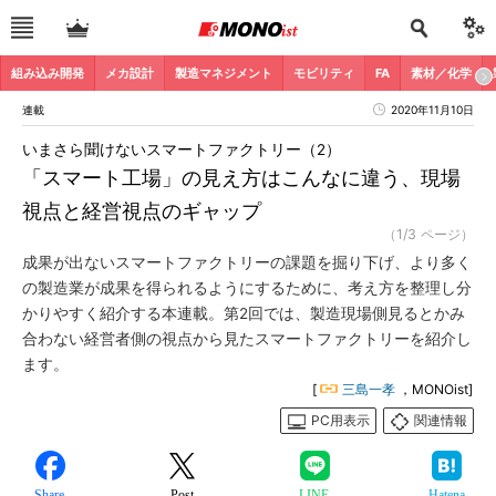
組み込み開発
メカ設計
製造マネジメント
モビリティ
FA
素材／化学
連載
2020年11月10日
いまさら聞けないスマートファクトリー（2）
「スマート工場」の見え方はこんなに違う、現場
視点と経営視点のギャップ
（1/3 ページ）
成果が出ないスマートファクトリーの課題を掘り下げ、より多く
の製造業が成果を得られるようにするために、考え方を整理し分
かりやすく紹介する本連載。第2回では、製造現場側見るとかみ
合わない経営者側の視点から見たスマートファクトリーを紹介し
ます。
[
三島一孝
，MONOist]
PC用表示
関連情報
Share
Post
LINE
Hatena