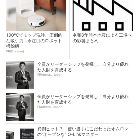
100℃でモップ洗浄、圧倒的
令和8年熊本地震による工場へ
な吸引力…今注目のロボット
の影響まとめ
掃除機
PR(Dreame)
全員がリーダーシップを発揮し、自分より優れ
た人財を育成する
PR(dentsu Japan)
全員がリーダーシップを発揮し、自分より優れ
た人財を育成する
PR(dentsu Japan)
異例ヒット？ 使い勝手にこだわったオムロン
の“オープンな”IO-Linkマスター