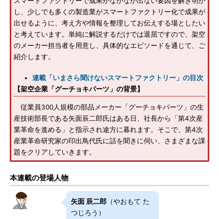
スマートファクトリーで成果がなかなか出ない要因を解き明か
し、少しでも多くの製造業がスマートファクトリー化で成果が
出せるように、考え方や情報を整理してお伝えする場としたい
と考えています。単純に解説するだけでは退屈ですので、架空
のメーカー担当者を用意し、具体的なエピソードを通じて、ご
紹介します。
連載「いまさら聞けないスマートファクトリー」の目次
【架空企業「グーチョキパーツ」の背景】
従業員300人規模の部品メーカー「グーチョキパーツ」の生
産技術部長である矢面辰二郎氏はある日、社長から「第4次産
業革命を進める」と指示され途方に暮れます。そこで、第4次
産業革命研究家の印出鳥代氏に話を聞きに伺い、さまざまな課
題をクリアしていきます。
本連載の登場人物
矢面 辰二郎
（やおもて た
つじろう）