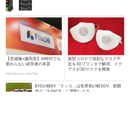
【見城徹×藤田晋】AI時代でも
新型コロナで深刻なマスク不
変わらない経営者の本質
足を3Dプリンタで解消、イグ
アスが3Dマスクを開発
PR(FINCHI on GOETHE)
BYDの軽EV「ラッコ」は世界初の軽SDV、新開
発の「X-PACK」に電動システ...
ペロブスカイト太陽電池の量産に有効なイン
ク、従来比で1.5倍の性能向上