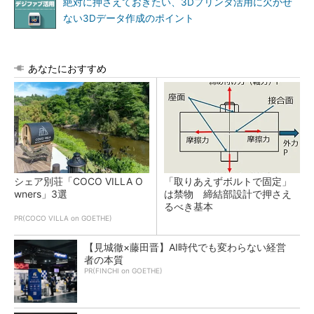
絶対に押さえておきたい、3Dプリンタ活用に欠かせ
ない3Dデータ作成のポイント
あなたにおすすめ
シェア別荘「COCO VILLA O
「取りあえずボルトで固定」
wners」3選
は禁物 締結部設計で押さえ
るべき基本
PR(COCO VILLA on GOETHE)
【見城徹×藤田晋】AI時代でも変わらない経営
者の本質
PR(FINCHI on GOETHE)