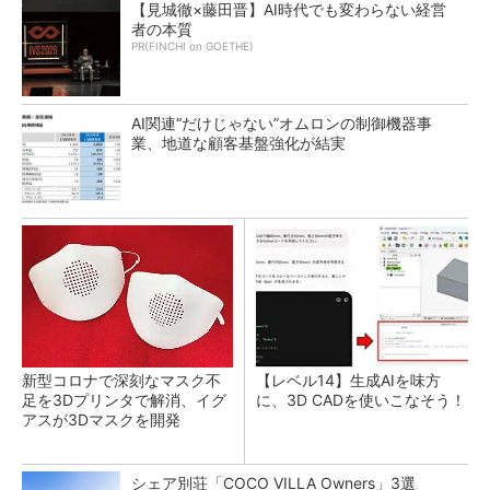
【見城徹×藤田晋】AI時代でも変わらない経営
者の本質
PR(FINCHI on GOETHE)
AI関連“だけじゃない”オムロンの制御機器事
業、地道な顧客基盤強化が結実
新型コロナで深刻なマスク不
【レベル14】生成AIを味方
足を3Dプリンタで解消、イグ
に、3D CADを使いこなそう！
アスが3Dマスクを開発
シェア別荘「COCO VILLA Owners」3選