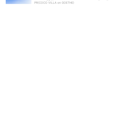
PR(COCO VILLA on GOETHE)
令和8年熊本地震による工場への影響まとめ
狭小な駐車場に、シャープがポールカメラ式製
品発表 市場シェア10％目指す
ルネサスが高崎工場を閉鎖
SNSアカウントを着実に成