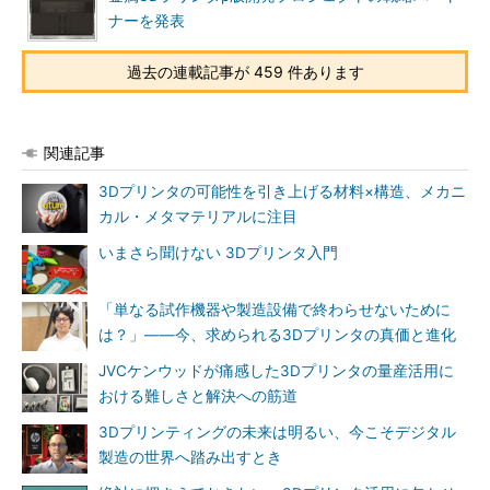
ナーを発表
過去の連載記事が 459 件あります
関連記事
3Dプリンタの可能性を引き上げる材料×構造、メカニ
カル・メタマテリアルに注目
いまさら聞けない 3Dプリンタ入門
「単なる試作機器や製造設備で終わらせないために
は？」――今、求められる3Dプリンタの真価と進化
JVCケンウッドが痛感した3Dプリンタの量産活用に
おける難しさと解決への筋道
3Dプリンティングの未来は明るい、今こそデジタル
製造の世界へ踏み出すとき