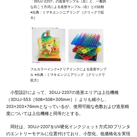
「3DUJ-2207」の造形サンプル（左）と、一般的
な石こう方式による造形サンプル（右）との比較
※出典：ミマキエンジニアリング ［クリックで拡
大］
フルカラーインク×クリアインクによる造形サンプ
ル ※出典：ミマキエンジニアリング ［クリックで
拡大］
小型設計によって、3DUJ-2207の造形エリアは上位機種
（3DUJ-553［508×508×305mm］）よりも縮小し、
203×203×76mmとなっているが、使用可能な色数および造形精
度については上位機種と同等だとする。
同社は、3DUJ-2207をUV硬化インクジェット方式3Dプリンタ
のエントリーモデルに位置付けており、小型化、低価格化を実現