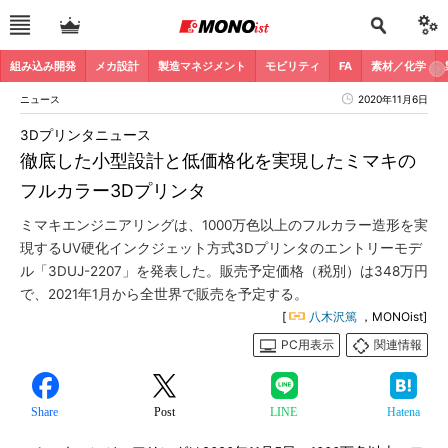
組み込み開発
メカ設計
製造マネジメント
モビリティ
FA
素材／化学
ニュース
2020年11月6日
3Dプリンタニュース
徹底した小型設計と低価格化を実現したミマキの
フルカラー3Dプリンタ
ミマキエンジニアリングは、1000万色以上のフルカラー造形を実
現するUV硬化インクジェット方式3Dプリンタのエントリーモデ
ル「3DUJ-2207」を発表した。販売予定価格（税別）は348万円
で、2021年1月から全世界で販売を予定する。
[
八木沢篤
，MONOist]
PC用表示
関連情報
Share
Post
LINE
Hatena