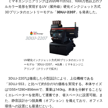
ミマキエンジニアリングは2020年11月5日、1000万色以上のフ
ルカラー造形を実現するUV（紫外線）硬化インクジェット方式
3Dプリンタのエントリーモデル「
3DUJ-2207
」を発表した。
UV硬化インクジェット方式3Dプリンタのエントリ
ーモデル「3DUJ-2207」 ※出典：ミマキエンジニ
アリング ［クリックで拡大］
3DUJ-2207は徹底した小型設計により、上位機種である
「3DUJ-553」と比べて約5分の1の価格を実現する。本体サイズ
は1355×1290×856mmで、重量は140kg。本体を分解することな
くエレベーターを使用して運搬でき、省スペースに設置可能。ま
た、静音設計かつ脱臭機（オプション）を備えており、オフィス
環境への設置にも最適だという。