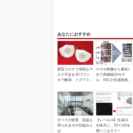
あなたにおすすめ
新型コロナで深刻なマ
スマホ映像から最短1
スク不足を3Dプリン
分で高精細3Dモデ
タで解消、イグアスが
ル、NECが生成技術を
3Dマスクを開発
開発
すべてが絶景、収益も
【レベル14】生成AI
得られるその仕組みと
を味方に、3D CADを
は
使いこなそう！