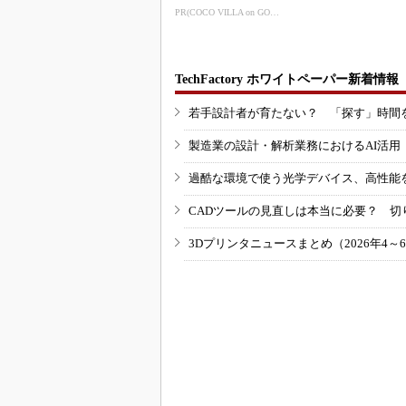
PR(COCO VILLA on GOETHE)
TechFactory ホワイトペーパー新着情報
若手設計者が育たない？ 「探す」時間
製造業の設計・解析業務におけるAI活
過酷な環境で使う光学デバイス、高性能
CADツールの見直しは本当に必要？ 切
3Dプリンタニュースまとめ（2026年4～