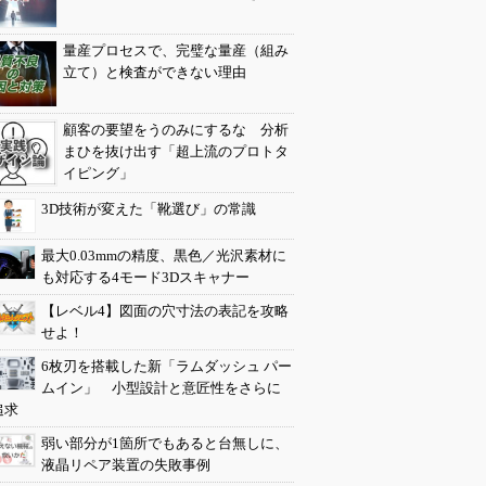
量産プロセスで、完璧な量産（組み
立て）と検査ができない理由
顧客の要望をうのみにするな 分析
まひを抜け出す「超上流のプロトタ
イピング」
3D技術が変えた「靴選び」の常識
最大0.03mmの精度、黒色／光沢素材に
も対応する4モード3Dスキャナー
【レベル4】図面の穴寸法の表記を攻略
せよ！
6枚刃を搭載した新「ラムダッシュ パー
ムイン」 小型設計と意匠性をさらに
追求
弱い部分が1箇所でもあると台無しに、
液晶リペア装置の失敗事例