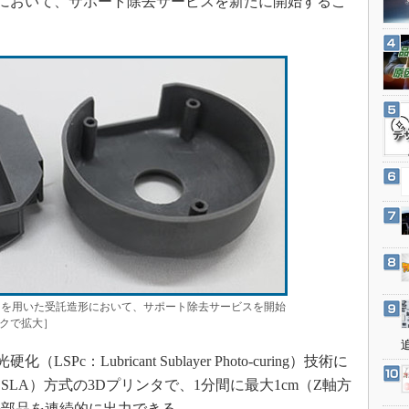
造形において、サポート除去サービスを新たに開始するこ
3Dプリンタ
産業オープンネット展
デジタルツインとCAE
S＆OP
インダストリー4.0
イノベーション
製造業ビッグデータ
メイドインジャパン
植物工場
知財マネジメント
海外生産
グローバル設計・開発
400」を用いた受託造形において、サポート除去サービスを開始
制御セキュリティ
ックで拡大］
新型コロナへの対応
c：Lubricant Sublayer Photo-curing）技術に
LA）方式の3Dプリンタで、1分間に最大1cm（Z軸方
の部品を連続的に出力できる。