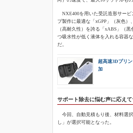
NXE400を用いた受託造形サー
プ製作に最適な「xGPP」（灰色）
（高耐久性）を誇る「xABS」（
つ吸水性が低く液体を入れる容器な
だ。
超高速3Dプリ
加
サポート除去に悩む声に応えて
今回、自動見積もり後、材料選択
し」が選択可能となった。