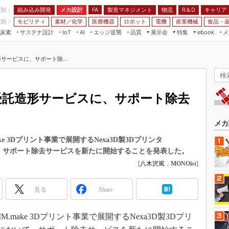
程別：
組み込み開発
メカ設計
製造マネジメント
物流
R＆D
キャリア
FA
業別：
モビリティ
素材／化学
医療機器
ロボット
電機
産業機械
食品・
炭素
サステナ設計
エッジ逆襲
品質
展示会
特集
メ
IoT
AI
ebook
伝承
組み込み開発
CEATEC
読者調査まとめ
編集後記
形サービスに、サポート除...
JIMTOF
保全
メカ設計
つながるクルマ
組込み/エッジ コンピューティング
ス
 AI
製造マネジメント
5G
展＆IoT/5Gソリューション展
VR／AR
FA
た受託造形サービスに、サポート除去
IIFES
モビリティ
フィールドサービス
国際ロボット展
素材／化学
FPGA
メカ
ジャパンモビリティショー
組み込み画像技術
make 3Dプリント事業で展開するNexa3D製3Dプリンタ
TECHNO-FRONTIER
て、サポート除去サービスを新たに開始することを発表した。
組み込みモデリング
人テク展
[
八木沢篤
，
MONOist
]
Windows Embedded
スマート工場EXPO
車載ソフト開発
見る
Share
EdgeTech+
ISO26262
日本ものづくりワールド
MM.make 3Dプリント事業で展開するNexa3D製3Dプリ
無償設計ツール
AUTOMOTIVE WORLD