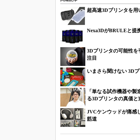
超高速3Dプリンタを用
Nexa3DがBRULE
3Dプリンタの可能性
注目
いまさら聞けない 3D
「単なる試作機器や製
る3Dプリンタの真価と
JVCケンウッドが痛感
筋道