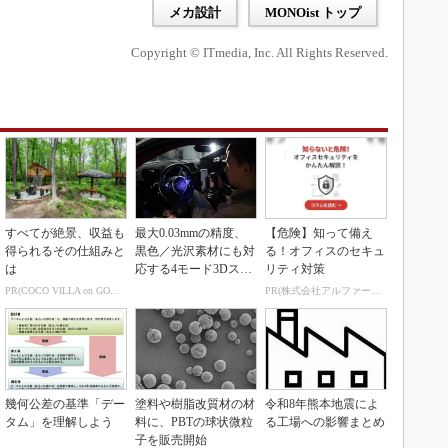
メカ設計
MONOist トップ
Copyright © ITmedia, Inc. All Rights Reserved.
すべてが絶景、収益も
最大0.03mmの精度、
【危険】知って備え
得られるその仕組みと
黒色／光沢素材にも対
る！オフィスのセキュ
は
応する4モード3Dスキ
リティ対策
ャナー
PR(COCO VILLA on GOETHE)
PR(株式会社アルファーテクノ)
幾何公差の基準「デー
塗料や樹脂改質材の材
令和8年熊本地震によ
タム」を理解しよう
料に、PBTの球状微粒
る工場への影響まとめ
子を販売開始