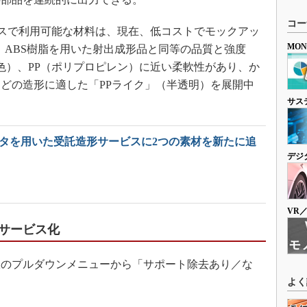
コー
ビスで利用可能な材料は、現在、低コストでモックアッ
MO
、ABS樹脂を用いた射出成形品と同等の品質と強度
黒色）、PP（ポリプロピレン）に近い柔軟性があり、か
どの造形に適した「PPライク」（半透明）を展開中
サス
ンタを用いた受託造形サービスに2つの素材を新たに追
デジ
VR
サービス化
のプルダウンメニューから「サポート除去あり／な
よく