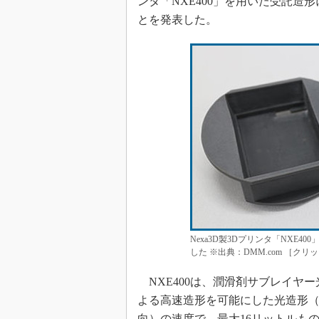
ンタ「NXE400」を用いた受託
とを発表した。
Nexa3D製3Dプリンタ「NXE
した ※出典：DMM.com ［クリ
NXE400は、潤滑剤サブレイヤー光硬化（LSP
よる高速造形を可能にした光造形（S
向）の速度で、最大16リットルも