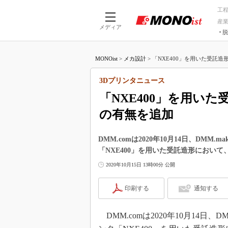
工
産
メディア
脱
つながる技術
AI×技術
MONOist
>
メカ設計
>
「NXE400」を用いた受託造
つながる工場
AI×設備
つながるサービ
Physical
3Dプリンタニュース
「NXE400」を用い
の有無を追加
DMM.comは2020年10月14日、DMM.
「NXE400」を用いた受託造形におい
2020年10月15日 13時00分 公開
印刷する
通知する
DMM.comは2020年10月14日、D