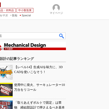
薬品・衣料品
中小製造業
マイページ
ルマガ
告知
Special
設計の記事ランキング
【レベル14】生成AIを味方に、3D
CADを使いこなそう！
使用中に発火、サーキュレーター10
万台をリコール
「取りあえずボルトで固定」は禁
物 締結部設計で押さえるべき基本