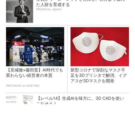
た人財を育成する
PR(dentsu Japan)
【見城徹×藤田晋】AI時代でも
新型コロナで深刻なマスク不
変わらない経営者の本質
足を3Dプリンタで解消、イグ
アスが3Dマスクを開発
PR(FINCHI on GOETHE)
【レベル14】生成AIを味方に、3D CADを使い
こなそう！
令和8年熊本地震による工場への影響まとめ