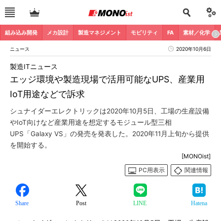
組み込み開発
メカ設計
製造マネジメント
モビリティ
FA
素材／化学
ニュース
2020年10月6日
製造ITニュース
エッジ環境や製造現場で活用可能なUPS、産業用
IoT用途などで訴求
シュナイダーエレクトリックは2020年10月5日、工場の生産設備
やIoT向けなど産業用途を想定するモジュール型三相
UPS「Galaxy VS」の発売を発表した。2020年11月上旬から提供
を開始する。
[MONOist]
PC用表示
関連情報
Share
Post
LINE
Hatena