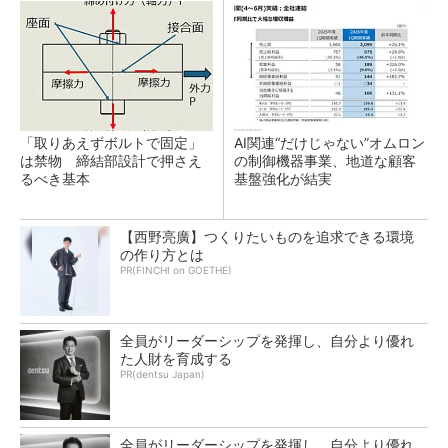
「取りあえずボルトで固定」
AI関連“だけじゃない”オムロン
は禁物 締結部設計で押さえ
の制御機器事業、地道な顧客
るべき基本
基盤強化が結実
【西野亮廣】つくりたいものを追求できる環境
の作り方とは
PR(FINCHI on GOETHE)
全員がリーダーシップを発揮し、自分より優れ
た人財を育成する
PR(dentsu Japan)
全員がリーダーシップを発揮し、自分より優れ