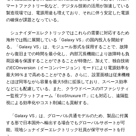
マートファクトリー化など、デジタル技術の活用が加速している
製造現場では、電源用途も増えており、それに伴う安定した電源
の確保が課題となっている。
シュナイダーエレクトリックではこれらの需要に対応するため
海外では既に展開している「Galaxy VS」の国内投入を開始す
る。「Galaxy VS」は、モジュール形式を採用することで、故障
から復旧までの時間を最小化し、内部冗長機能により故障時も負
荷設備を保護することができることが特徴だ。加えて、独自技術
のECOnversion（イーコンバージョン）モードにより電源効率を
最大99％まで高めることができる。さらに、設置面積は従来機種
とほぼ同等ながら容量を最大5倍に拡張しており、スペース効率
などにも配慮している。また、クラウドベースのITファシリティ
ー監視プラットフォーム「EcoStruxure IT」にも対応し、遠隔監
視による効率化やコスト削減にも貢献する。
「Galaxy VS」は、グローバル共通モデルのため、製品に付属
する形で日本国外へ輸出する場合でもグローバルサポートが可
能。現地シュナイダーエレクトリック社員が保守サポートを行