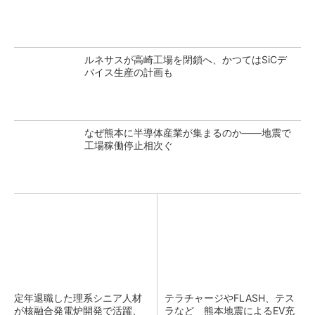
ルネサスが高崎工場を閉鎖へ、かつてはSiCデ
バイス生産の計画も
なぜ熊本に半導体産業が集まるのか――地震で
工場稼働停止相次ぐ
定年退職した理系シニア人材
テラチャージやFLASH、テス
が核融合発電炉開発で活躍、
ラなど 熊本地震によるEV充