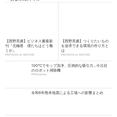
【西野亮廣】ビジネス書最新
【西野亮廣】つくりたいもの
刊『北極星 僕たちはどう働
を追求できる環境の作り方と
くか』
は
PR(FINCHI on GOETHE)
PR(FINCHI on GOETHE)
100℃でモップ洗浄、圧倒的な吸引力…今注目
のロボット掃除機
PR(Dreame)
令和8年熊本地震による工場への影響まとめ