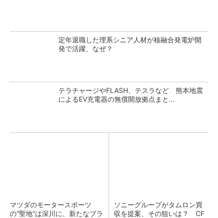
定年退職した理系シニア人材が核融合発電炉開
発で活躍、なぜ？
テラチャージやFLASH、テスラなど 熊本地震
によるEV充電器の無償開放拠点まと...
マツダのモータースポーツ
ソニーグループがタムロン買
の“聖地”は深川に、新たなブラ
収を提案、その狙いは？ CF