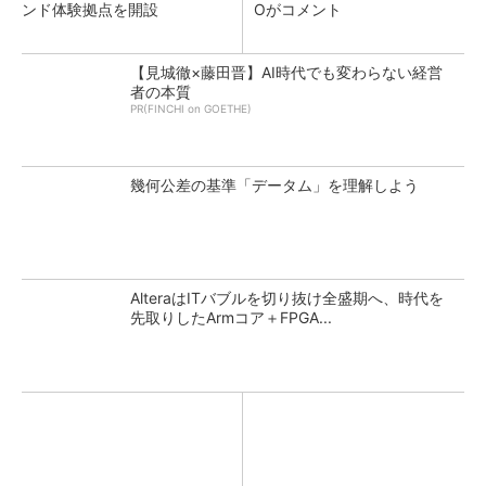
ンド体験拠点を開設
Oがコメント
【見城徹×藤田晋】AI時代でも変わらない経営
者の本質
PR(FINCHI on GOETHE)
幾何公差の基準「データム」を理解しよう
AlteraはITバブルを切り抜け全盛期へ、時代を
先取りしたArmコア＋FPGA...