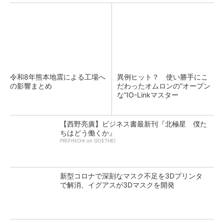
令和8年熊本地震による工場へ
異例ヒット？ 使い勝手にこ
の影響まとめ
だわったオムロンの“オープン
な”IO-Linkマスター
【西野亮廣】ビジネス書最新刊『北極星 僕た
ちはどう働くか』
PR(FINCHI on GOETHE)
新型コロナで深刻なマスク不足を3Dプリンタ
で解消、イグアスが3Dマスクを開発