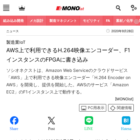
組み込み開発
メカ設計
製造マネジメント
モビリティ
FA
素材／化学
ニュース
2020年9月28日
製造業IoT
AWS上で利用できるH.264映像エンコーダー、F1
インスタンスのFPGAに書き込み
ソシオネクストは、Amazon Web Serviceのクラウドサービス
「AWS」上で利用できる映像エンコーダー「H.264 Encoder on
AWS」を開発し、提供を開始した。AWSのサービス「Amazon
EC2」のF1インスタンス上で動作する。
[MONOist]
PC用表示
関連情報
Share
Post
LINE
Hatena