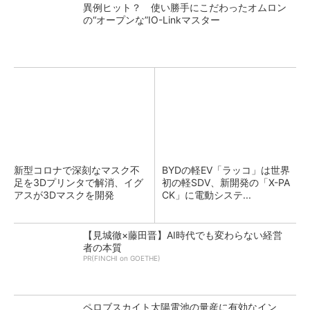
異例ヒット？ 使い勝手にこだわったオムロン
の“オープンな”IO-Linkマスター
新型コロナで深刻なマスク不
BYDの軽EV「ラッコ」は世界
足を3Dプリンタで解消、イグ
初の軽SDV、新開発の「X-PA
アスが3Dマスクを開発
CK」に電動システ...
【見城徹×藤田晋】AI時代でも変わらない経営
者の本質
PR(FINCHI on GOETHE)
ペロブスカイト太陽電池の量産に有効なイン