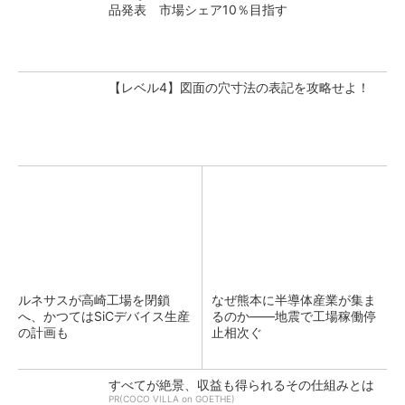
品発表 市場シェア10％目指す
【レベル4】図面の穴寸法の表記を攻略せよ！
ルネサスが高崎工場を閉鎖
なぜ熊本に半導体産業が集ま
へ、かつてはSiCデバイス生産
るのか――地震で工場稼働停
の計画も
止相次ぐ
すべてが絶景、収益も得られるその仕組みとは
PR(COCO VILLA on GOETHE)