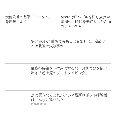
幾何公差の基準「データム」
AlteraはITバブルを切り抜け全
を理解しよう
盛期へ、時代を先取りしたArm
コア＋FPGA...
弱い部分が1箇所でもあると台無しに、液晶リ
ペア装置の失敗事例
顧客の要望をうのみにするな 分析まひを抜け
出す「超上流のプロトタイピング」
次に買うならどれがいい？最新ロボット掃除機
はこんなに進化した
PR(Dreame)