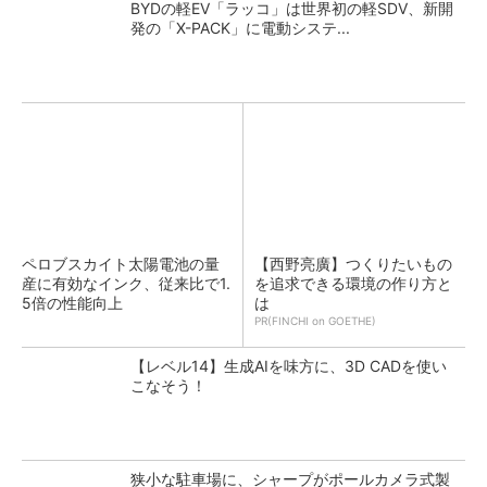
BYDの軽EV「ラッコ」は世界初の軽SDV、新開
発の「X-PACK」に電動システ...
ペロブスカイト太陽電池の量
【西野亮廣】つくりたいもの
産に有効なインク、従来比で1.
を追求できる環境の作り方と
5倍の性能向上
は
PR(FINCHI on GOETHE)
【レベル14】生成AIを味方に、3D CADを使い
こなそう！
狭小な駐車場に、シャープがポールカメラ式製