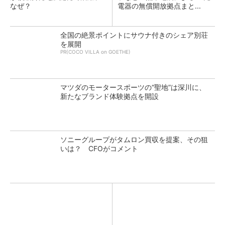
なぜ？
電器の無償開放拠点まと...
全国の絶景ポイントにサウナ付きのシェア別荘
を展開
PR(COCO VILLA on GOETHE)
マツダのモータースポーツの“聖地”は深川に、
新たなブランド体験拠点を開設
ソニーグループがタムロン買収を提案、その狙
いは？ CFOがコメント