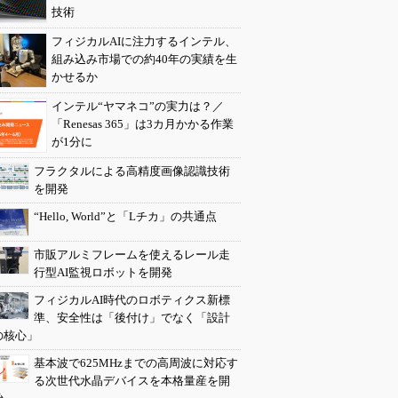
技術
フィジカルAIに注力するインテル、
組み込み市場での約40年の実績を生
かせるか
インテル“ヤマネコ”の実力は？／
「Renesas 365」は3カ月かかる作業
が1分に
フラクタルによる高精度画像認識技術
を開発
“Hello, World”と「Lチカ」の共通点
市販アルミフレームを使えるレール走
行型AI監視ロボットを開発
フィジカルAI時代のロボティクス新標
準、安全性は「後付け」でなく「設計
の核心」
基本波で625MHzまでの高周波に対応す
る次世代水晶デバイスを本格量産を開