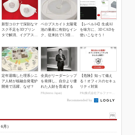
新型コロナで深刻なマ
ペロブスカイト太陽電
【レベル14】生成AI
スク不足を3Dプリン
池の量産に有効なイン
を味方に、3D CADを
タで解消、イグアスが
ク、従来比で1.5倍の
使いこなそう！
3Dマスクを開発
性能向上
定年退職した理系シニ
全員がリーダーシップ
【危険】知って備え
ア人材が核融合発電炉
を発揮し、自分より優
る！オフィスのセキュ
開発で活躍、なぜ？
れた人財を育成する
リティ対策
PR(dentsu Japan)
PR(株式会社アルファーテクノ)
Recommended by
PR
～6月）