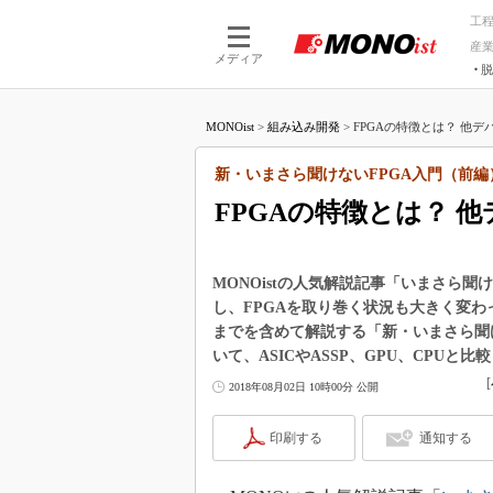
工
産
メディア
脱
つながる技術
AI×技術
MONOist
>
組み込み開発
>
FPGAの特徴とは？ 他デ
つながる工場
AI×設備
つながるサービ
Physical
新・いまさら聞けないFPGA入門（前編
FPGAの特徴とは？ 
MONOistの人気解説記事「いまさら聞け
し、FPGAを取り巻く状況も大きく変わ
までを含めて解説する「新・いまさら聞け
いて、ASICやASSP、GPU、CPUと
[
2018年08月02日 10時00分 公開
印刷する
通知する