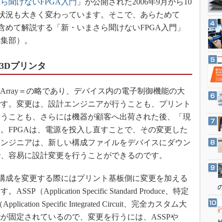
ら聞けないFPGA入門
」が公開された2006年9月から10
3Dプリンタ
産業オープンネット展
く状況も大きく変わっています。そこで、あらためて
デジタルツインとCAE
含めて解説する「新・いまさら聞けないFPGA入門」
S＆OP
編集部）。
インダストリー4.0
は3Dプリンタ
イノベーション
製造業ビッグデータ
le Gate Array＝の略であり、デバイス内の電子制御機能の大
メイドインジャパン
です。変更は、設計エンジニアが行うことも、プリント
植物工場
行うことも、さらには機器が顧客へ出荷された後、「現
知財マネジメント
ます。FPGAは、電源を投入し直すことで、その変更した
海外生産
エンジニアは、新しい構成ファイルをデバイスにダウン
で、容易に設計変更を行うことができるのです。
グローバル設計・開発
制御セキュリティ
構成を変更する際にはプリント基板側に変更を加える
新型コロナへの対応
plication Specific Standard Produce、特定
ion Specific Integrated Circuit、完全カスタム大
が固定されているので、変更を行うには、ASSPや