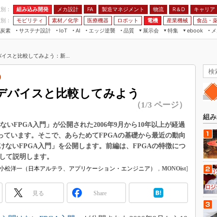
程別：
組み込み開発
メカ設計
製造マネジメント
物流
R＆D
キャリア
FA
業別：
モビリティ
素材／化学
医療機器
ロボット
電機
産業機械
食品・
炭素
サステナ設計
エッジ逆襲
品質
展示会
特集
メ
IoT
AI
ebook
伝承
組み込み開発
CEATEC
読者調査まとめ
編集後記
バイスと比較してみよう：新...
JIMTOF
保全
メカ設計
つながるクルマ
組込み/エッジ コンピューティング
ス
 AI
製造マネジメント
5G
）
展＆IoT/5Gソリューション展
VR／AR
FA
他デバイスと比較してみよう
IIFES
モビリティ
フィールドサービス
（1/3 ページ）
国際ロボット展
素材／化学
FPGA
組み
ジャパンモビリティショー
ないFPGA入門」が公開された2006年9月から10年以上が経過
組み込み画像技術
っています。そこで、あらためてFPGAの基礎から最近の動向
TECHNO-FRONTIER
ないFPGA入門」を公開します。前編は、FPGAの特徴につ
組み込みモデリング
人テク展
比較して説明します。
Windows Embedded
スマート工場EXPO
小松洋一（日本アルテラ、アプリケーション・エンジニア）
，
MONOist
]
車載ソフト開発
EdgeTech+
ISO26262
見る
Share
日本ものづくりワールド
無償設計ツール
AUTOMOTIVE WORLD