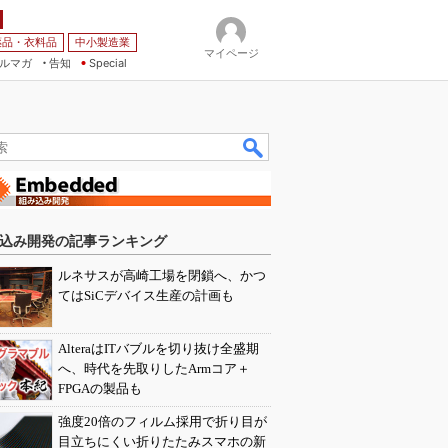
薬品・衣料品
中小製造業
マイページ
ルマガ
告知
Special
込み開発の記事ランキング
ルネサスが高崎工場を閉鎖へ、かつ
てはSiCデバイス生産の計画も
AlteraはITバブルを切り抜け全盛期
へ、時代を先取りしたArmコア＋
FPGAの製品も
強度20倍のフィルム採用で折り目が
目立ちにくい折りたたみスマホの新