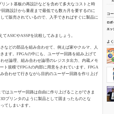
てプリント基板の再設計などを含めて多大なコストと時
Cが回路設計から量産まで最低でも数カ月を要するのに
コー
」として販売されているので、入手できればすぐに製品に
ロボ
エッ
てASICやASSPを比較してみましょう。
よく
さなどの部品を組み合わせて、例えば家やクルマ、人
きます。FPGAの中にも、ユーザー回路を組み上げて
合わせ論理、組み合わせ論理のレジスタ出力、内蔵メモ
ート規模でFPGAの内部に用意をされています。FPGA
組み合わせて行きながら目的のユーザー回路を作り上げ
まではユーザー回路は自由に作り上げることができま
3Dプリンタのように製品として固まったものとな
なってしまいます。