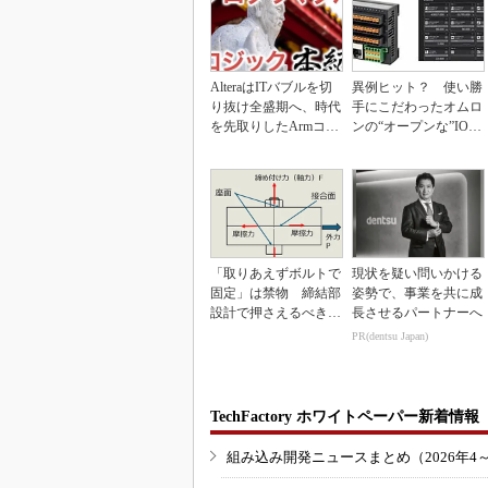
AlteraはITバブルを切
異例ヒット？ 使い勝
り抜け全盛期へ、時代
手にこだわったオムロ
を先取りしたArmコア
ンの“オープンな”IO-L
＋FPGA...
inkマスター
「取りあえずボルトで
現状を疑い問いかける
固定」は禁物 締結部
姿勢で、事業を共に成
設計で押さえるべき基
長させるパートナーへ
本
PR(dentsu Japan)
TechFactory ホワイトペーパー新着情報
組み込み開発ニュースまとめ（2026年4