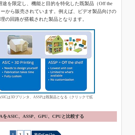
途を限定し、機能と目的を特化した既製品（Off the
ーカーから販売されています。例えば、ビデオ製品向けの
処理の回路が搭載された製品となります。
SICは3Dプリンタ、ASSPは既製品となる（クリックで拡
GAをASIC、ASSP、GPU、CPUと比較する
1
|
2
|
3
次のページへ