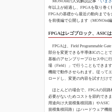
MONOistの人気解説記事「
いまさ
年以上が経過し、FPGAを取り巻
FPGAの基礎から最近の動向までを
を前後編で公開します（MONOist
FPGAはレゴブロック、ASIC
FPGAは、Field Programmab
部分を変更できる半導体ICのこと
基板のアセンブリープロセス中に
場（Field）」で行うこともでき
機能で動作させられます。従って
ロードし、変更の内容を試すだけ
ほとんどの場合で、FPGAの回路
必要がないためコストを節約できます。ASSP（Ap
用途向け大規模集積回路）やASIC（Applicat
規模集積回路）はハードウェア機能