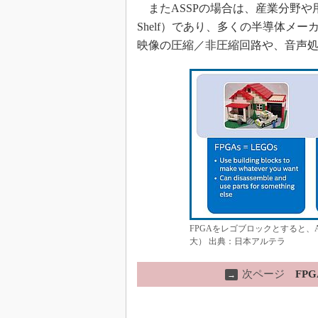
またASSPの場合は、産業分野や用
Shelf）であり、多くの半導体メ
映像の圧縮／非圧縮回路や、音声
FPGAをレゴブロックとすると、A
大） 出典：日本アルテラ
次ページ
FP
→