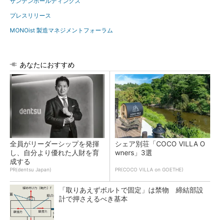
サンデンホールディングス
プレスリリース
MONOist 製造マネジメントフォーラム
あなたにおすすめ
全員がリーダーシップを発揮
シェア別荘「COCO VILLA O
し、自分より優れた人財を育
wners」3選
成する
PR(dentsu Japan)
PR(COCO VILLA on GOETHE)
「取りあえずボルトで固定」は禁物 締結部設
計で押さえるべき基本