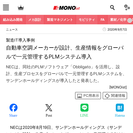
組み込み開発
メカ設計
製造マネジメント
モビリティ
FA
素材／化学
ニュース
2020年9月7日
製造IT導入事例
自動車空調メーカーが設計、生産情報をグローバ
ルで一元管理するPLMシステム導入
NECは、同社のPLMソフトウェア「Obbligato」を活用し、設
計、生産プロセスをグローバルで一元管理するPLMシステムを、
サンデンホールディングスが導入したと発表した。
[MONOist]
PC用表示
関連情報
Share
Post
LINE
Hatena
NECは2020年8月19日、サンデンホールディングス（サンデ