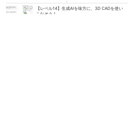
【レベル14】生成AIを味方に、3D CADを使い
こなそう！
チームが本音で意見を交わし合い、多様な人財
が挑戦できる組織へ
PR(dentsu Japan)
狭小な駐車場に、シャープがポールカメラ式製
品発表 市場シェア10％目指す