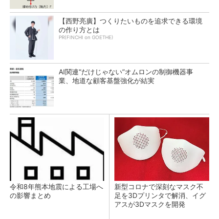
【西野亮廣】つくりたいものを追求できる環境
の作り方とは
PR(FINCHI on GOETHE)
AI関連“だけじゃない”オムロンの制御機器事
業、地道な顧客基盤強化が結実
令和8年熊本地震による工場へ
新型コロナで深刻なマスク不
の影響まとめ
足を3Dプリンタで解消、イグ
アスが3Dマスクを開発