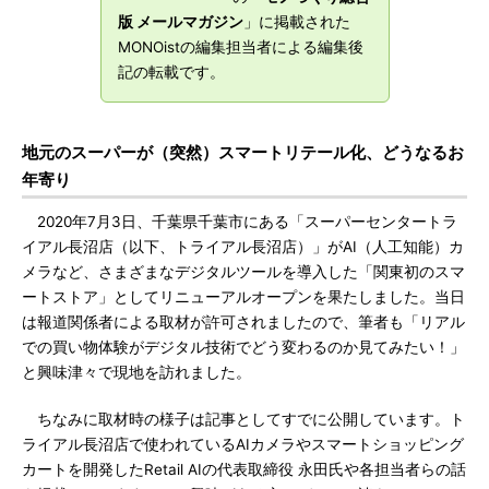
版 メールマガジン
」に掲載された
MONOistの編集担当者による編集後
記の転載です。
地元のスーパーが（突然）スマートリテール化、どうなるお
年寄り
2020年7月3日、千葉県千葉市にある「スーパーセンタートラ
イアル長沼店（以下、トライアル長沼店）」がAI（人工知能）カ
メラなど、さまざまなデジタルツールを導入した「関東初のスマ
ートストア」としてリニューアルオープンを果たしました。当日
は報道関係者による取材が許可されましたので、筆者も「リアル
での買い物体験がデジタル技術でどう変わるのか見てみたい！」
と興味津々で現地を訪れました。
ちなみに取材時の様子は記事としてすでに公開しています。ト
ライアル長沼店で使われているAIカメラやスマートショッピング
カートを開発したRetail AIの代表取締役 永田氏や各担当者らの話