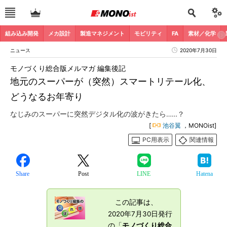
組み込み開発
メカ設計
製造マネジメント
モビリティ
FA
素材／化学
ニュース
2020年7月30日
モノづくり総合版メルマガ 編集後記
地元のスーパーが（突然）スマートリテール化、
どうなるお年寄り
なじみのスーパーに突然デジタル化の波がきたら……？
[
池谷翼
，MONOist]
PC用表示
関連情報
Share
Post
LINE
Hatena
この記事は、
2020年7月30日発行
の「
モノづくり総合