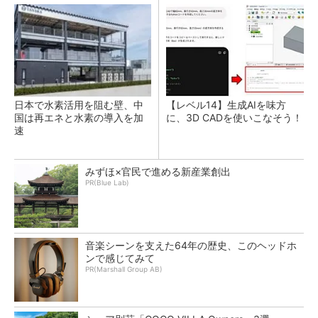
日本で水素活用を阻む壁、中
【レベル14】生成AIを味方
国は再エネと水素の導入を加
に、3D CADを使いこなそう！
速
みずほ×官民で進める新産業創出
PR(Blue Lab)
音楽シーンを支えた64年の歴史、このヘッドホ
ンで感じてみて
PR(Marshall Group AB)