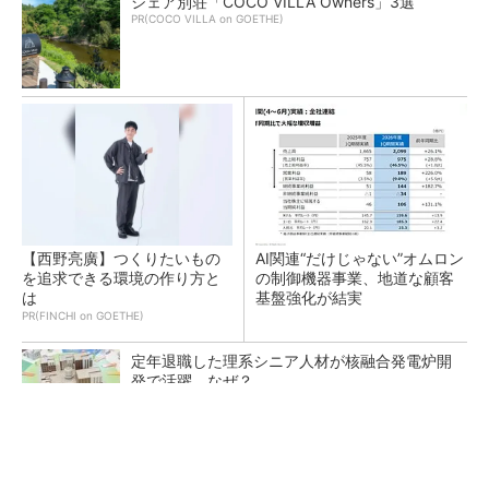
シェア別荘「COCO VILLA Owners」3選
PR(COCO VILLA on GOETHE)
【西野亮廣】つくりたいもの
AI関連“だけじゃない”オムロン
を追求できる環境の作り方と
の制御機器事業、地道な顧客
は
基盤強化が結実
PR(FINCHI on GOETHE)
定年退職した理系シニア人材が核融合発電炉開
発で活躍、なぜ？
日本版データスペースの現在地はどこ？ AI時