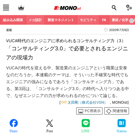
組み込み開発
メカ設計
製造マネジメント
モビリティ
FA
素材／化学
連載
2020年7月8日
VUCA時代のエンジニアに求められるコンサルティング力（3）
「コンサルティング3.0」で必要とされるエンジニ
アの現場力
VUCAの時代を迎える中、製造業のエンジニアという職業は安泰
なのだろうか。本連載のテーマは、そういった不確実な時代でも
エンジニアの強みになるであろう「コンサルティング力」であ
る。第3回は、「コンサルティング3.0」の時代へ入りつつある中
で、なぜエンジニアの力が求められるのかについて論じる。
[
太田剛（株式会社VSN）
，MONOist]
PC用表示
関連情報
Share
Post
LINE
Hatena