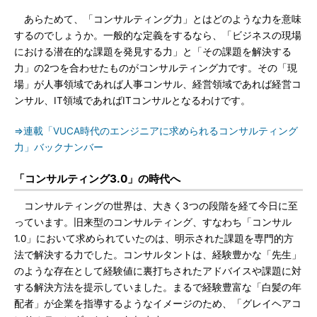
あらためて、「コンサルティング力」とはどのような力を意味
するのでしょうか。一般的な定義をするなら、「ビジネスの現場
における潜在的な課題を発見する力」と「その課題を解決する
力」の2つを合わせたものがコンサルティング力です。その「現
場」が人事領域であれば人事コンサル、経営領域であれば経営コ
ンサル、IT領域であればITコンサルとなるわけです。
⇒連載「VUCA時代のエンジニアに求められるコンサルティング
力」バックナンバー
「コンサルティング3.0」の時代へ
コンサルティングの世界は、大きく3つの段階を経て今日に至
っています。旧来型のコンサルティング、すなわち「コンサル
1.0」において求められていたのは、明示された課題を専門的方
法で解決する力でした。コンサルタントは、経験豊かな「先生」
のような存在として経験値に裏打ちされたアドバイスや課題に対
する解決方法を提示していました。まるで経験豊富な「白髪の年
配者」が企業を指導するようなイメージのため、「グレイヘアコ