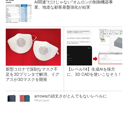
AI関連“だけじゃない”オムロンの制御機器事
業、地道な顧客基盤強化が結実
新型コロナで深刻なマスク不
【レベル14】生成AIを味方
足を3Dプリンタで解消、イグ
に、3D CADを使いこなそう！
アスが3Dマスクを開発
arrowsの頑丈さがとんでもないレベルに
PR(arrows)
令和8年熊本地震による工場への影響まとめ