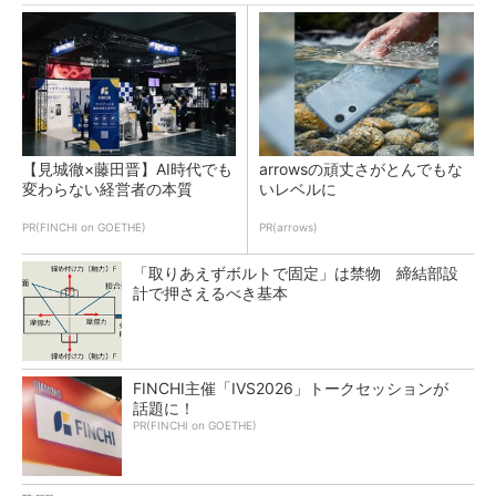
【見城徹×藤田晋】AI時代でも
arrowsの頑丈さがとんでもな
変わらない経営者の本質
いレベルに
PR(FINCHI on GOETHE)
PR(arrows)
「取りあえずボルトで固定」は禁物 締結部設
計で押さえるべき基本
FINCHI主催「IVS2026」トークセッションが
話題に！
PR(FINCHI on GOETHE)