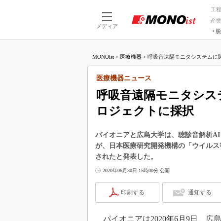
工
産
メディア
脱
つながる技術
AI×技術
MONOist
>
医療機器
>
呼吸音遠隔モニタシステムに関す
つながる工場
AI×設備
つながるサービ
Physical
医療機器ニュース
呼吸音遠隔モニタシス
ロジェクトに採択
パイオニアと広島大学は、聴診音解析A
が、日本医療研究開発機構の「ウイルス
されたと発表した。
2020年06月30日 15時00分 公開
印刷する
通知する
パイオニアは2020年6月9日、広