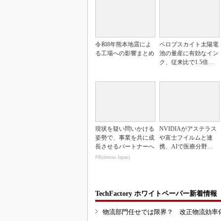
令和8年熊本地震によ
ペロブスカイト太陽電
る工場への影響まとめ
池の量産に有効なイン
ク、従来比で1.5倍の
性能向上
現状を疑い問いかける
NVIDIAがアステラス
姿勢で、事業を共に成
や富士フイルムと連
長させるパートナーへ
携、AIで医療分野支
援へ
PR(dentsu Japan)
TechFactory ホワイトペーパー新着情報
物流部門任せでは限界？ 改正物流効率