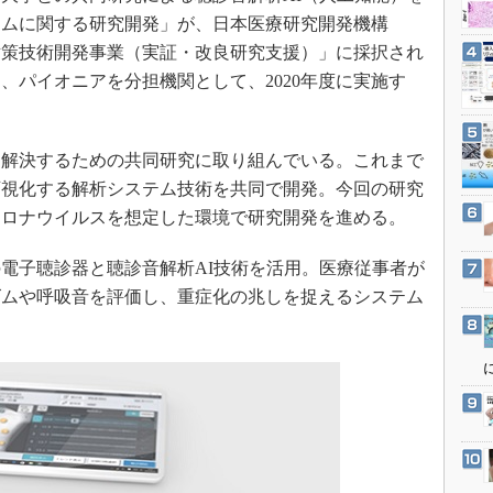
3Dプリンタ
産業オープンネット展
テムに関する研究開発」が、日本医療研究開発機構
デジタルツインとCAE
対策技術開発事業（実証・改良研究支援）」に採択され
S＆OP
、パイオニアを分担機関として、2020年度に実施す
インダストリー4.0
イノベーション
を解決するための共同研究に取り組んでいる。これまで
製造業ビッグデータ
可視化する解析システム技術を共同で開発。今回の研究
メイドインジャパン
コロナウイルスを想定した環境で研究開発を進める。
植物工場
電子聴診器と聴診音解析AI技術を活用。医療従事者が
知財マネジメント
ズムや呼吸音を評価し、重症化の兆しを捉えるシステム
海外生産
グローバル設計・開発
制御セキュリティ
新型コロナへの対応