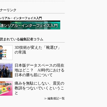
ナーリンク
シリアル・インターフェイス入門
読まれている編集記者コラム
3D技術が変えた「靴選び」
の常識
日本版データスペースの現在
地はどこ？ AI時代における
日本の勝ち筋について
痛みを無駄にしない、震災の
教訓をつないでいくというこ
と
≫
編集後記一覧