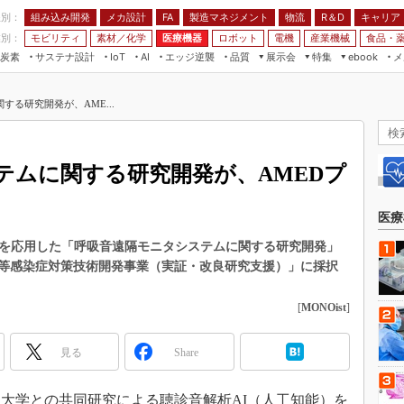
程別：
組み込み開発
メカ設計
製造マネジメント
物流
R＆D
キャリア
FA
業別：
モビリティ
素材／化学
医療機器
ロボット
電機
産業機械
食品・
炭素
サステナ設計
エッジ逆襲
品質
展示会
特集
メ
IoT
AI
ebook
伝承
組み込み開発
CEATEC
読者調査まとめ
編集後記
る研究開発が、AME...
JIMTOF
保全
メカ設計
つながるクルマ
組込み/エッジ コンピューティング
ス
 AI
製造マネジメント
5G
展＆IoT/5Gソリューション展
VR／AR
FA
テムに関する研究開発が、AMEDプ
IIFES
モビリティ
フィールドサービス
国際ロボット展
素材／化学
FPGA
医療
ジャパンモビリティショー
組み込み画像技術
Iを応用した「呼吸音遠隔モニタシステムに関する研究開発」
TECHNO-FRONTIER
等感染症対策技術開発事業（実証・改良研究支援）」に採択
組み込みモデリング
人テク展
Windows Embedded
[
MONOist
]
スマート工場EXPO
車載ソフト開発
EdgeTech+
見る
Share
ISO26262
日本ものづくりワールド
無償設計ツール
AUTOMOTIVE WORLD
島大学との共同研究による聴診音解析AI（人工知能）を