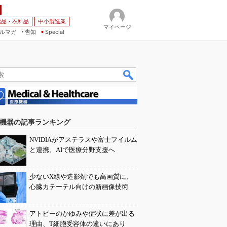
薬品・衣料品
中小製造業
マイページ
ルマガ
告知
Special
機器の記事ランキング
NVIDIAがアステラスや富士フイルム
と連携、AIで医療分野支援へ
少ないX線や造影剤でも高画質に、
心臓カテーテル向けの新画像技術
アトピーのかゆみや症状に差が出る
理由、T細胞受容体の違いにあり