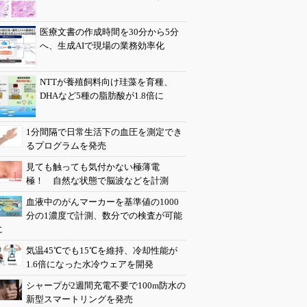
医療文書の作成時間を30分から5分
へ、生成AIで現場の業務効率化
NTTが養殖飼料向け珪藻を育種、
DHAなど5種の脂肪酸が1.8倍に
1分間隔で日常生活下の血圧を測定でき
るプログラムを発売
見ても触っても気付かない極薄電
極！ 自然な状態で脳波などを計測
血液中のがんマーカーを基準値の1000
分の1濃度で計測、数分での検査が可能
に
気温45℃でも15℃を維持、冷却性能が
1.6倍になった水冷ウェアを開発
シャープが2週間充電不要で100m防水の
新型スマートリングを発売