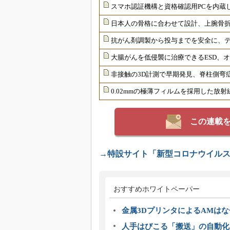
スマホ認証機構と資格確認用PCを内蔵
日本人の骨格に合わせて設計、上腕骨
抗がん剤調製から投与までを安全に、
大腸がんを低侵襲に治療できるESD、
非接触の3D計測で早期発見、脊柱側弯
0.02mmの極薄フィルムを採用した放
この連載
→特設サイト「新型コロナウイル
おすすめホワイトペーパー
金属3DプリンタによるAMは
人手はびこる「搬送」の自動化