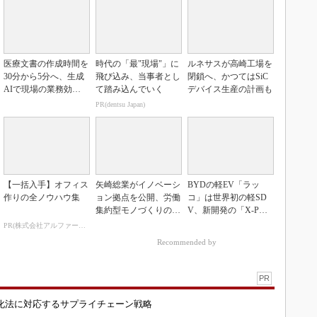
医療文書の作成時間を
時代の「最"現場"」に
ルネサスが高崎工場を
30分から5分へ、生成
飛び込み、当事者とし
閉鎖へ、かつてはSiC
AIで現場の業務効率
て踏み込んでいく
デバイス生産の計画も
化
PR(dentsu Japan)
【一括入手】オフィス
矢崎総業がイノベーシ
BYDの軽EV「ラッ
作りの全ノウハウ集
ョン拠点を公開、労働
コ」は世界初の軽SD
集約型モノづくりのス
V、新開発の「X-PAC
マート化に向け
K」に電動システ...
PR(株式会社アルファーテクノ)
Recommended by
PR
化法に対応するサプライチェーン戦略