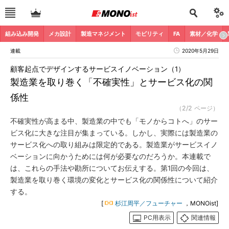
組み込み開発
メカ設計
製造マネジメント
モビリティ
FA
素材／化学
連載
2020年5月29日
顧客起点でデザインするサービスイノベーション（1）
製造業を取り巻く「不確実性」とサービス化の関
係性
（2/2 ページ）
不確実性が高まる中、製造業の中でも「モノからコトへ」のサー
ビス化に大きな注目が集まっている。しかし、実際には製造業の
サービス化への取り組みは限定的である。製造業がサービスイノ
ベーションに向かうためには何が必要なのだろうか。本連載で
は、これらの手法や勘所についてお伝えする。第1回の今回は、
製造業を取り巻く環境の変化とサービス化の関係性について紹介
する。
[
杉江周平／フューチャー
，MONOist]
PC用表示
関連情報