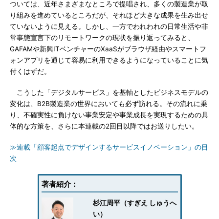
ついては、近年さまざまなところで提唱され、多くの製造業が取
り組みを進めているところだが、それほど大きな成果を生み出せ
ていないように見える。しかし、一方でわれわれの日常生活や非
常事態宣言下のリモートワークの現状を振り返ってみると、
GAFAMや新興ITベンチャーのXaaSがブラウザ経由やスマートフ
ォンアプリを通じて容易に利用できるようになっていることに気
付くはずだ。
こうした「デジタルサービス」を基軸としたビジネスモデルの
変化は、B2B製造業の世界においても必ず訪れる。その流れに乗
り、不確実性に負けない事業安定や事業成長を実現するための具
体的な方策を、さらに本連載の2回目以降ではお送りしたい。
≫連載「顧客起点でデザインするサービスイノベーション」の目
次
著者紹介：
杉江周平（すぎえ しゅうへ
い）