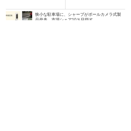
狭小な駐車場に、シャープがポールカメラ式製
品発表 市場シェア10％目指す
ルネサスが高崎工場を閉鎖へ、かつてはSiCデ
バイス生産の計画も
なぜ熊本に半導体産業が集まるのか――地震で
工場稼働停止相次ぐ