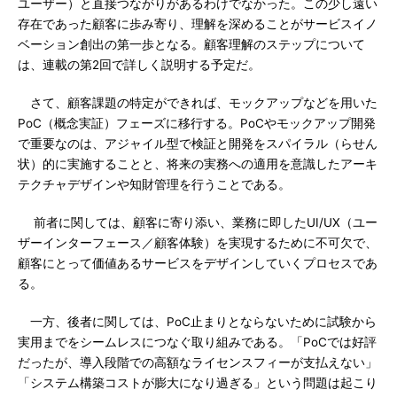
ユーザー）と直接つながりがあるわけでなかった。この少し遠い
存在であった顧客に歩み寄り、理解を深めることがサービスイノ
ベーション創出の第一歩となる。顧客理解のステップについて
は、連載の第2回で詳しく説明する予定だ。
さて、顧客課題の特定ができれば、モックアップなどを用いた
PoC（概念実証）フェーズに移行する。PoCやモックアップ開発
で重要なのは、アジャイル型で検証と開発をスパイラル（らせん
状）的に実施することと、将来の実務への適用を意識したアーキ
テクチャデザインや知財管理を行うことである。
前者に関しては、顧客に寄り添い、業務に即したUI/UX（ユー
ザーインターフェース／顧客体験）を実現するために不可欠で、
顧客にとって価値あるサービスをデザインしていくプロセスであ
る。
一方、後者に関しては、PoC止まりとならないために試験から
実用までをシームレスにつなぐ取り組みである。「PoCでは好評
だったが、導入段階での高額なライセンスフィーが支払えない」
「システム構築コストが膨大になり過ぎる」という問題は起こり