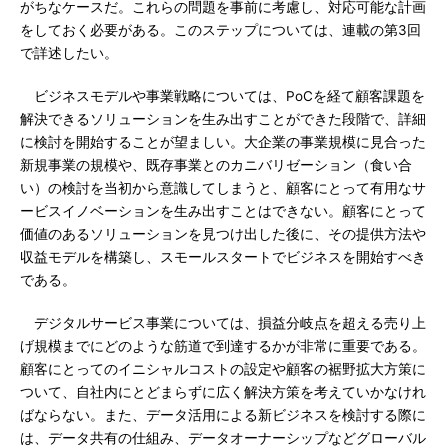
がちなケースだ。これらの問題を事前に考慮し、対応可能な計画
をしておく必要がある。このステップについては、連載の第3回
で詳述したい。
ビジネスモデルや事業戦略については、PoCを経て顧客課題を
解決できるソリューションを生み出すことができた段階で、詳細
に検討を開始することが望ましい。大企業の事業規模に見合った
新規事業の規模や、既存事業とのカニバリゼーション（食い合
い）の検討を当初から意識してしまうと、顧客にとって有用なサ
ービスイノベーションを生み出すことはできない。顧客にとって
価値のあるソリューションを見つけ出した後に、その提供方法や
収益モデルを構築し、スモールスタートでビジネスを開始すべき
である。
デジタルサービス事業については、損益分岐点を超える売り上
げ規模までにどのような筋道で到達するかが非常に重要である。
顧客にとってのイニシャルコストの設定や顧客の裾野拡大方策に
ついて、自社内にとどまらずに広く解決方策を考えていかなけれ
ばならない。また、データ活用による新ビジネスを検討する際に
は、データ共有の仕組み、データオーナーシップなどグローバル