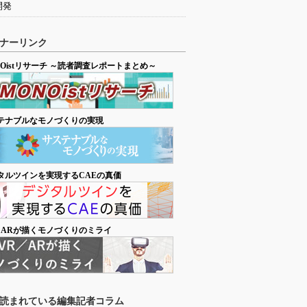
開発
ナーリンク
NOistリサーチ ～読者調査レポートまとめ～
テナブルなモノづくりの実現
タルツインを実現するCAEの真価
／ARが描くモノづくりのミライ
読まれている編集記者コラム