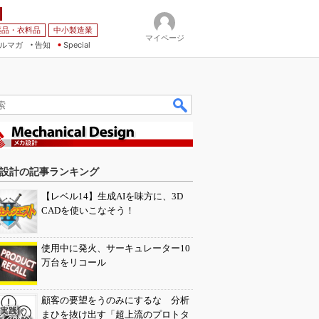
薬品・衣料品
中小製造業
マイページ
ルマガ
告知
Special
設計の記事ランキング
【レベル14】生成AIを味方に、3D
CADを使いこなそう！
使用中に発火、サーキュレーター10
万台をリコール
顧客の要望をうのみにするな 分析
まひを抜け出す「超上流のプロトタ