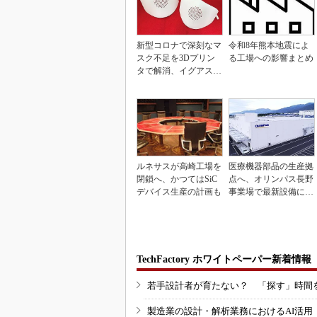
新型コロナで深刻なマ
令和8年熊本地震によ
スク不足を3Dプリン
る工場への影響まとめ
タで解消、イグアスが
3Dマスクを開発
ルネサスが高崎工場を
医療機器部品の生産拠
閉鎖へ、かつてはSiC
点へ、オリンパス長野
デバイス生産の計画も
事業場で最新設備に機
能集約
TechFactory ホワイトペーパー新着情報
若手設計者が育たない？ 「探す」時間
製造業の設計・解析業務におけるAI活