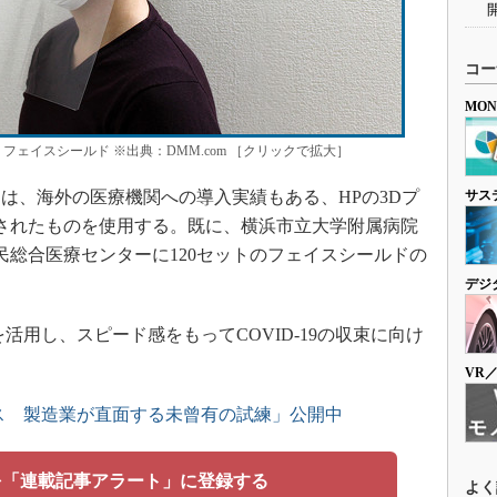
コー
MO
フェイスシールド ※出典：DMM.com ［クリックで拡大］
、海外の医療機関への導入実績もある、HPの3Dプ
サス
向けに設計されたものを使用する。既に、横浜市立大学附属病院
民総合医療センターに120セットのフェイスシールドの
デジ
用し、スピード感をもってCOVID-19の収束に向け
。
VR
ス 製造業が直面する未曾有の試練」公開中
を「連載記事アラート」に登録する
よく