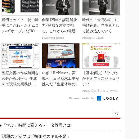
異例ヒット？ 使い勝
創業125年の課題解決
時代の「最"現場"」に
手にこだわったオムロ
力×多様な才能で挑
飛び込み、当事者とし
ンの“オープンな”IO-L
む、これからの電通
て踏み込んでいく
inkマスター
PR(dentsu Japan)
PR(dentsu Japan)
医療文書の作成時間を
いざ「Re:Nissan」実
【基本解説】5分でわ
30分から5分へ、生成
現へ、日産栃木工場が
かるオフィスセキュリ
AIで現場の業務効率
挑んだ「生産体制の比
ティ
化
例化」
PR(株式会社アルファーテクノ)
Recommended by
PR
を「学ぶ」時間に変えるデータ管理とは
用 課題のトップは「技術やスキル不足」