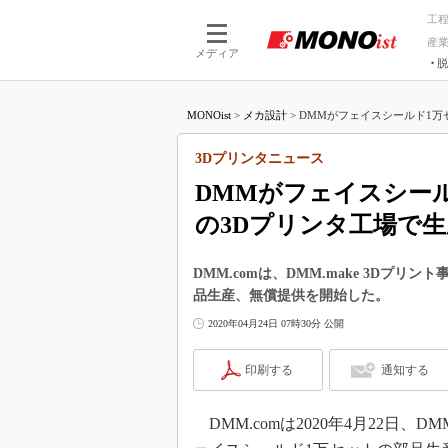
工
産
メディア
脱
つながる技術
AI×技術
MONOist
>
メカ設計
>
DMMがフェイスシールド1万セ
つながる工場
AI×設備
つながるサービ
Physical
3Dプリンタニュース
DMMがフェイスシー
の3Dプリンタ工場で生
DMM.comは、DMM.make 3Dプ
品生産、無償提供を開始した。
2020年04月24日 07時30分 公開
印刷する
通知する
DMM.comは2020年4月22日、