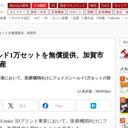
程別：
組み込み開発
メカ設計
製造マネジメント
物流
R＆D
キャリア
FA
業別：
モビリティ
素材／化学
医療機器
ロボット
電機
産業機械
食品・
炭素
サステナ設計
エッジ逆襲
品質
展示会
特集
メ
IoT
AI
ebook
伝承
組み込み開発
CEATEC
読者調査まとめ
編集後記
ットを無償提供、加賀市...
JIMTOF
保全
メカ設計
つながるクルマ
組込み/エッジ コンピューティング
ス
 AI
製造マネジメント
5G
展＆IoT/5Gソリューション展
VR／AR
FA
ルド1万セットを無償提供、加賀市
IIFES
モビリティ
フィールドサービス
産
国際ロボット展
素材／化学
FPGA
メカ
ジャパンモビリティショー
組み込み画像技術
リント事業において、医療機関向けにフェイスシールド1万セットの部
TECHNO-FRONTIER
組み込みモデリング
人テク展
[
八木沢篤
，
MONOist
]
Windows Embedded
スマート工場EXPO
車載ソフト開発
見る
Share
EdgeTech+
ISO26262
日本ものづくりワールド
DMM.make 3Dプリント事業において、医療機関向けにフ
無償設計ツール
AUTOMOTIVE WORLD