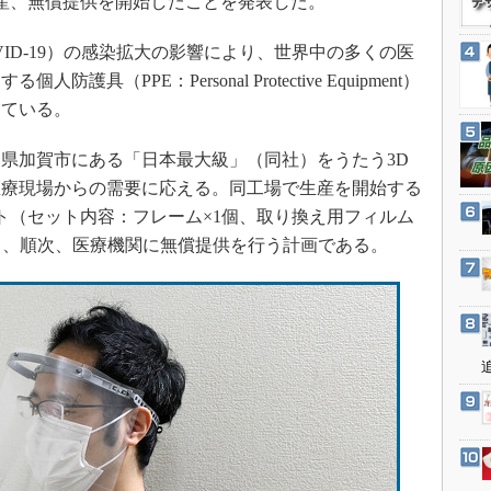
産、無償提供を開始したことを発表した。
3Dプリンタ
産業オープンネット展
デジタルツインとCAE
ID-19）の感染拡大の影響により、世界中の多くの医
S＆OP
（PPE：Personal Protective Equipment）
っている。
インダストリー4.0
イノベーション
県加賀市にある「日本最大級」（同社）をうたう3D
製造業ビッグデータ
医療現場からの需要に応える。同工場で生産を開始する
メイドインジャパン
ト（セット内容：フレーム×1個、取り換え用フィルム
り、順次、医療機関に無償提供を行う計画である。
植物工場
知財マネジメント
海外生産
グローバル設計・開発
制御セキュリティ
新型コロナへの対応