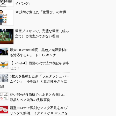
イピング」
3D技術が変えた「靴選び」の常識
量産プロセスで、完璧な量産（組み
立て）と検査ができない理由
最大0.03mmの精度、黒色／光沢素材に
も対応する4モード3Dスキャナー
【レベル4】図面の穴寸法の表記を攻略
せよ！
6枚刃を搭載した新「ラムダッシュ パー
ムイン」 小型設計と意匠性をさらに
追求
弱い部分が1箇所でもあると台無しに、
液晶リペア装置の失敗事例
新型コロナで深刻なマスク不足を3Dプ
リンタで解消、イグアスが3Dマスクを