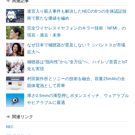
関連記事
迷宮入り殺人事件も解決したNECの6つの生体認証技
術で新たな価値を編め
完全ワイヤレスイヤフォンのキラー技術「NFMI」の
現在・過去・未来
なぜ日本で補聴器が普及しない？ シバントスが市場
拡大へ
補聴器は“指向性”から“全方位”へ、ハイレゾ音質とIoT
化も実現
村田製作所とソニーの技術を融合、容量25mAhの全
固体電池として昇華
厚さ0.5mmの薄型押しボタンスイッチ、ウェアラブル
やヒアラブルに最適
関連リンク
NEC