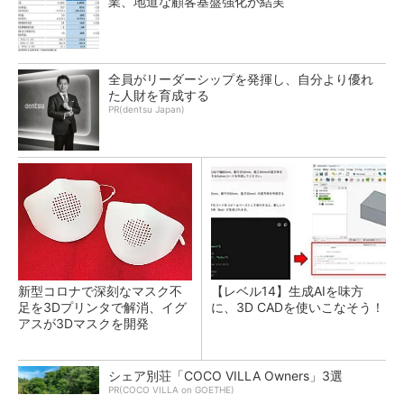
業、地道な顧客基盤強化が結実
全員がリーダーシップを発揮し、自分より優れ
た人財を育成する
PR(dentsu Japan)
新型コロナで深刻なマスク不
【レベル14】生成AIを味方
足を3Dプリンタで解消、イグ
に、3D CADを使いこなそう！
アスが3Dマスクを開発
シェア別荘「COCO VILLA Owners」3選
PR(COCO VILLA on GOETHE)