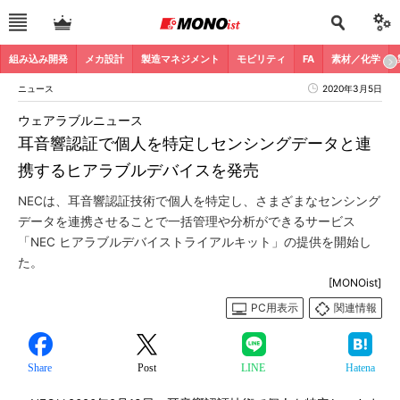
組み込み開発
メカ設計
製造マネジメント
モビリティ
FA
素材／化学
ニュース
2020年3月5日
ウェアラブルニュース
耳音響認証で個人を特定しセンシングデータと連
携するヒアラブルデバイスを発売
NECは、耳音響認証技術で個人を特定し、さまざまなセンシング
データを連携させることで一括管理や分析ができるサービス
「NEC ヒアラブルデバイストライアルキット」の提供を開始し
た。
[MONOist]
PC用表示
関連情報
Share
Post
LINE
Hatena