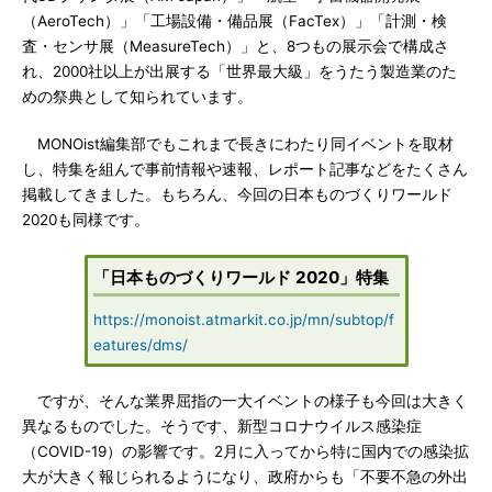
（AeroTech）」「工場設備・備品展（FacTex）」「計測・検
査・センサ展（MeasureTech）」と、8つもの展示会で構成さ
れ、2000社以上が出展する「世界最大級」をうたう製造業のた
めの祭典として知られています。
MONOist編集部でもこれまで長きにわたり同イベントを取材
し、特集を組んで事前情報や速報、レポート記事などをたくさん
掲載してきました。もちろん、今回の日本ものづくりワールド
2020も同様です。
「日本ものづくりワールド 2020」特集
https://monoist.atmarkit.co.jp/mn/subtop/f
eatures/dms/
ですが、そんな業界屈指の一大イベントの様子も今回は大きく
異なるものでした。そうです、新型コロナウイルス感染症
（COVID-19）の影響です。2月に入ってから特に国内での感染拡
大が大きく報じられるようになり、政府からも「不要不急の外出