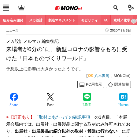
組み込み開発
メカ設計
製造マネジメント
モビリティ
FA
素材／化学
ニュース
2020年3月3日
メカ設計メルマガ 編集後記
来場者が6分の1に、新型コロナの影響をもろに受
けた「日本ものづくりワールド」
予想以上に影響は大きかったようです。
[
八木沢篤
，MONOist]
PC用表示
関連情報
Share
Post
LINE
Hatena
※【訂正あり】
「
取材にあたっての確認事項
」の3点目、「本展
示会場内では、出展社・出展製品に関する取材のみ許可されてお
り、
出展社・出展製品の紹介以外の取材・報道は行わない
」に反