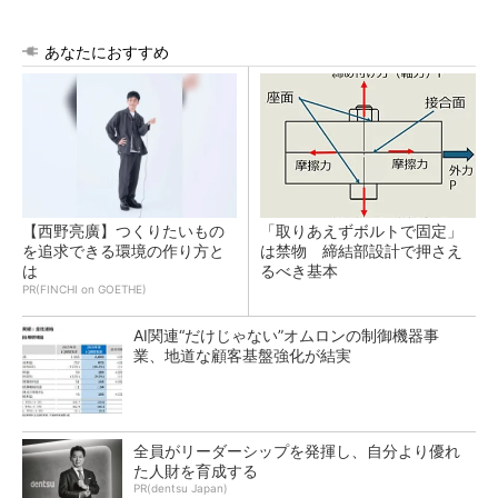
あなたにおすすめ
【西野亮廣】つくりたいもの
「取りあえずボルトで固定」
を追求できる環境の作り方と
は禁物 締結部設計で押さえ
は
るべき基本
PR(FINCHI on GOETHE)
AI関連“だけじゃない”オムロンの制御機器事
業、地道な顧客基盤強化が結実
全員がリーダーシップを発揮し、自分より優れ
た人財を育成する
PR(dentsu Japan)