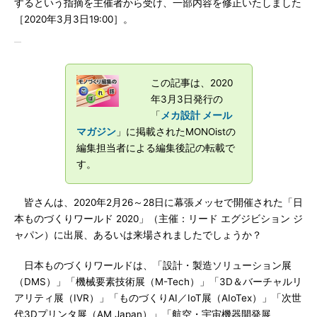
するという指摘を主催者から受け、一部内容を修正いたしました
［2020年3月3日19:00］。
この記事は、2020
年3月3日発行の
「
メカ設計 メール
マガジン
」に掲載されたMONOistの
編集担当者による編集後記の転載で
す。
皆さんは、2020年2月26～28日に幕張メッセで開催された「日
本ものづくりワールド 2020」（主催：リード エグジビション ジ
ャパン）に出展、あるいは来場されましたでしょうか？
日本ものづくりワールドは、「設計・製造ソリューション展
（DMS）」「機械要素技術展（M-Tech）」「3D＆バーチャルリ
アリティ展（IVR）」「ものづくりAI／IoT展（AIoTex）」「次世
代3Dプリンタ展（AM Japan）」「航空・宇宙機器開発展