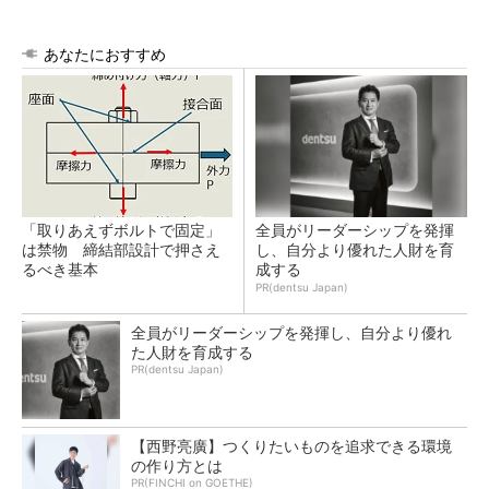
あなたにおすすめ
「取りあえずボルトで固定」
全員がリーダーシップを発揮
は禁物 締結部設計で押さえ
し、自分より優れた人財を育
るべき基本
成する
PR(dentsu Japan)
全員がリーダーシップを発揮し、自分より優れ
た人財を育成する
PR(dentsu Japan)
【西野亮廣】つくりたいものを追求できる環境
の作り方とは
PR(FINCHI on GOETHE)