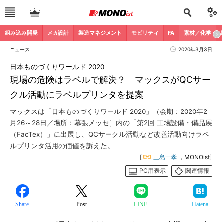
組み込み開発
メカ設計
製造マネジメント
モビリティ
FA
素材／化学
ニュース
2020年3月3日
日本ものづくりワールド 2020
現場の危険はラベルで解決？ マックスがQCサー
クル活動にラベルプリンタを提案
マックスは「日本ものづくりワールド 2020」（会期：2020年2
月26～28日／場所：幕張メッセ）内の「第2回 工場設備・備品展
（FacTex）」に出展し、QCサークル活動など改善活動向けラベ
ルプリンタ活用の価値を訴えた。
[
三島一孝
，MONOist]
PC用表示
関連情報
Share
Post
LINE
Hatena