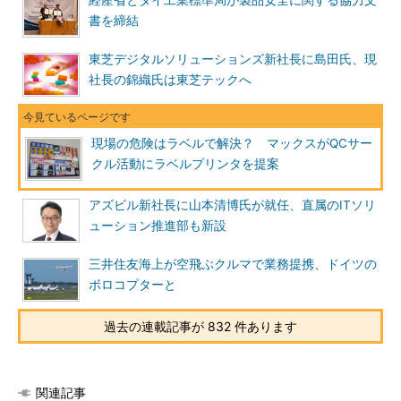
経産省とタイ工業標準局が製品安全に関する協力文
書を締結
東芝デジタルソリューションズ新社長に島田氏、現
社長の錦織氏は東芝テックへ
現場の危険はラベルで解決？ マックスがQCサー
クル活動にラベルプリンタを提案
アズビル新社長に山本清博氏が就任、直属のITソリ
ューション推進部も新設
三井住友海上が空飛ぶクルマで業務提携、ドイツの
ボロコプターと
過去の連載記事が 832 件あります
関連記事