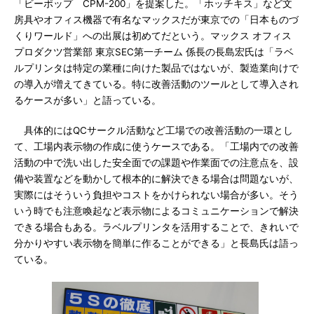
「ビーポップ CPM-200」を提案した。「ホッチキス」など文
房具やオフィス機器で有名なマックスだが東京での「日本ものづ
くりワールド」への出展は初めてだという。マックス オフィス
プロダクツ営業部 東京SEC第一チーム 係長の長島宏氏は「ラベ
ルプリンタは特定の業種に向けた製品ではないが、製造業向けで
の導入が増えてきている。特に改善活動のツールとして導入され
るケースが多い」と語っている。
具体的にはQCサークル活動など工場での改善活動の一環とし
て、工場内表示物の作成に使うケースである。「工場内での改善
活動の中で洗い出した安全面での課題や作業面での注意点を、設
備や装置などを動かして根本的に解決できる場合は問題ないが、
実際にはそういう負担やコストをかけられない場合が多い。そう
いう時でも注意喚起など表示物によるコミュニケーションで解決
できる場合もある。ラベルプリンタを活用することで、きれいで
分かりやすい表示物を簡単に作ることができる」と長島氏は語っ
ている。