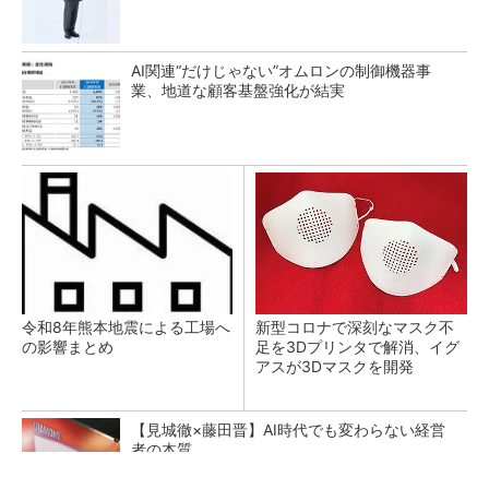
AI関連“だけじゃない”オムロンの制御機器事
業、地道な顧客基盤強化が結実
令和8年熊本地震による工場へ
新型コロナで深刻なマスク不
の影響まとめ
足を3Dプリンタで解消、イグ
アスが3Dマスクを開発
【見城徹×藤田晋】AI時代でも変わらない経営
者の本質
PR(FINCHI on GOETHE)