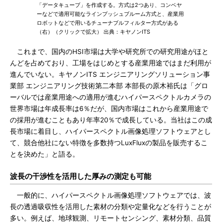
「データキューブ」を作成する。方式は2つあり、コンベヤ
ーなどで適用可能なラインプッシュブルーム方式と、産業用
ロボットなどで用いるチューナブルフィルター方式がある
（右）（クリックで拡大） 出典：キヤノンITS
これまで、国内のHSI市場は大学や研究所での研究用途がほと
んどを占めており、工場をはじめとする産業用途ではまだ利用が
進んでいない。キヤノンITS エンジニアリングソリューション事
業部 エンジニアリング技術第二本部 本部長の原木裕氏は「グロ
ーバルでは産業用途への適用が進むハイパースペクトルカメラの
世界市場は年成長率は6％だが、国内市場はこれから産業用途で
の採用が進むこともあり年率20％で成長している。当社はこの成
長市場に着目し、ハイパースペクトル画像処理ソフトウェアとし
て、競合他社にない特徴を多数持つLuxFluxの製品を販売するこ
とを決めた」と語る。
波長の干渉性を活用した厚みの測定も可能
一般的に、ハイパースペクトル画像処理ソフトウェアでは、波
長の透過吸収性を活用した素材の分類や定量化などを行うことが
多い。例えば、地球観測、リモートセンシング、素材分類、品質