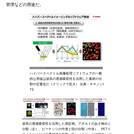
管理などの用途だ。
ハイパースペクトル画像処理ソフトウェアの一般
的な用途は波長の透過吸収性を活用した素材の分
類や定量化だ（クリックで拡大） 出典：キヤノンI
TS
波長の透過吸収性を活用した測定例。アボカドのあざ検出と
分類（左）、ピーナッツの中身と殻の分類（中央）、PETリ