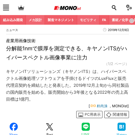
組み込み開発
メカ設計
製造マネジメント
モビリティ
FA
素材／化学
ニュース
2019年12月9日
産業用画像技術
分解能1nmで膜厚を測定できる、キヤノンITSがハ
イパースペクトル画像事業に注力
（1/2 ページ）
キヤノンITソリューションズ（キヤノンITS）は、ハイパースペ
クトル画像処理ソフトウェアを手掛けるドイツのLuxFluxと販売
代理店契約を締結したと発表した。2019年12月上旬から同社製品
の国内販売を始める。販売開始から3年後となる2022年の売上高
目標は1億円。
[
朴尚洙
，MONOist]
PC用表示
関連情報
Share
Post
LINE
Hatena