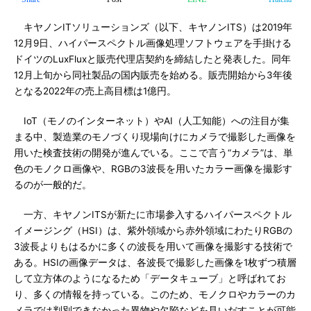
キヤノンITソリューションズ（以下、キヤノンITS）は2019年
12月9日、ハイパースペクトル画像処理ソフトウェアを手掛ける
ドイツのLuxFluxと販売代理店契約を締結したと発表した。同年
12月上旬から同社製品の国内販売を始める。販売開始から3年後
となる2022年の売上高目標は1億円。
IoT（モノのインターネット）やAI（人工知能）への注目が集
まる中、製造業のモノづくり現場向けにカメラで撮影した画像を
用いた検査技術の開発が進んでいる。ここで言う“カメラ”は、単
色のモノクロ画像や、RGBの3波長を用いたカラー画像を撮影す
るのが一般的だ。
一方、キヤノンITSが新たに市場参入するハイパースペクトル
イメージング（HSI）は、紫外領域から赤外領域にわたりRGBの
3波長よりもはるかに多くの波長を用いて画像を撮影する技術で
ある。HSIの画像データは、各波長で撮影した画像を1枚ずつ積層
して立方体のようになるため「データキューブ」と呼ばれてお
り、多くの情報を持っている。このため、モノクロやカラーのカ
メラでは判別できなかった異物や欠陥などを見いだすことが可能