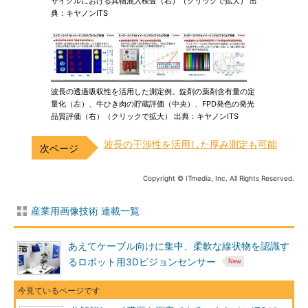
サイクルにおける異物混入検査（右）（クリックで拡大） 出
典：キヤノンITS
波長の透過吸収性を活用した測定例。錠剤の薬剤含有量の定
量化（左）、牛ひき肉の貯蔵評価（中央）、FPD発色の発光
品質評価（右）（クリックで拡大） 出典：キヤノンITS
波長の干渉性を活用した厚み測定も可能
Copyright © ITmedia, Inc. All Rights Reserved.
産業用画像技術 連載一覧
あえてケーブル向けに集中、柔軟な線状物を認識す
るロボット用3Dビジョンセンサー