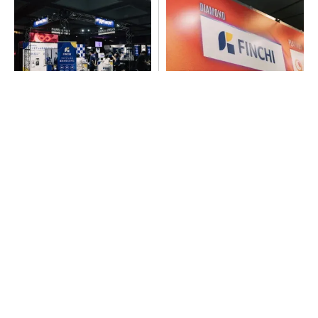
【見城徹×藤田晋】AI時代でも
【見城徹×藤田晋】AI時代でも
変わらない経営者の本質
変わらない経営者の本質
PR(FINCHI on GOETHE)
PR(FINCHI on GOETHE)
令和8年熊本地震による工場への影響まとめ
異例ヒット？ 使い勝手にこだわったオムロン
の“オープンな”IO-Linkマスター
SNSアカウントを着実に成長。実はみんなココ